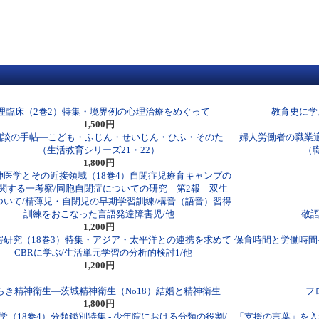
理臨床（2巻2）特集・境界例の心理治療をめぐって
教育史に学
1,500円
相談の手帖―こども・ふじん・せいじん・ひふ・そのた
婦人労働者の職業
（生活教育シリーズ21・22）
（
1,800円
神医学とその近接領域（18巻4）自閉症児療育キャンプの
関する一考察/同胞自閉症についての研究―第2報 双生
ついて/精薄児・自閉児の早期学習訓練/構音（語音）習得
訓練をおこなった言語発達障害児/他
敬
1,200円
害研究（18巻3）特集・アジア・太平洋との連携を求めて
保育時間と労働時間
―CBRに学ぶ/生活単元学習の分析的検討1/他
1,200円
らき精神衛生―茨城精神衛生（No18）結婚と精神衛生
フロ
1,800円
学（18巻4）分類鑑別特集 - 少年院における分類の役割/
「支援の言葉」を入れ