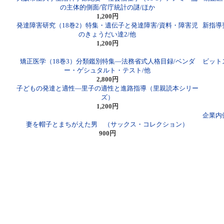
の主体的側面/官庁統計の謎/ほか
1,200円
発達障害研究（18巻2）特集・遺伝子と発達障害/資料・障害児
新指導
のきょうだい達2/他
1,200円
矯正医学（18巻3）分類鑑別特集―法務省式人格目録/ベンダ
ビット
ー・ゲシュタルト・テスト/他
2,800円
子どもの発達と適性―里子の適性と進路指導（里親読本シリー
ズ）
1,200円
企業内
妻を帽子とまちがえた男 （サックス・コレクション）
900円