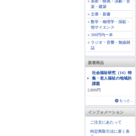
美術・映画・演劇・音
楽・建築
文庫・新書
数学・物理学・採鉱・
他サイエンス
300円均一本
ラジオ・音響・無線雑
誌
新着商品
社会福祉研究（14）特
集・老人福祉の地域的
課題
2,800円
もっと...
インフォメーション
ご注文にあたって
特定商取引法に基く表