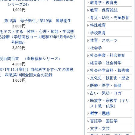
教育学・教育史
シリーズ24）
1,000円
教育・保育雑誌
育児・幼児・児童教育
 第18講 母子衛生／第19講 運動衛生
特殊教育
3,800円
たをテストする―性格・心理・知能・学習態
学校教育
診断（学研高校コース昭和37年5月号8巻2
体育・スポーツ
号附録）
3,800円
社会学
社会事業・社会福祉
弱百問百答 （医療福祉シリーズ）
経営学・社会科学
4,500円
1971年11月増刊）自然科学をすべての国民
社会科学資料・報告書
に―科教第18回全国大会の記録
文化史・技術史・歴史
1,000円
医療・医学・保健
占い・気功・ヨガ
民族学・宗教学（キリ
スト教・仏教）
哲学・思想
言語学・国語学
文学・文芸