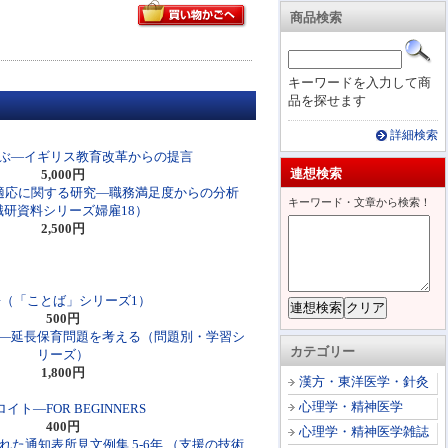
商品検索
キーワードを入力して商
品を探せます
詳細検索
ぶ―イギリス教育改革からの提言
連想検索
5,000円
適応に関する研究―職務満足度からの分析
キーワード・文章から検索！
職研資料シリーズ婦雇18）
2,500円
語（「ことば」シリーズ1）
500円
―延長保育問題を考える（問題別・学習シ
カテゴリー
リーズ）
1,800円
漢方・東洋医学・針灸
心理学・精神医学
イト―FOR BEGINNERS
400円
心理学・精神医学雑誌
た通知表所見文例集 5‐6年 （支援の技術