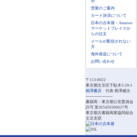
示
営業のご案内
カード決済について
日本の古本屋・Amazon
マーケットプレイスか
らの注文
メールが配信されない
方
海外発送について
お問い合わせ
〒113-0022
東京都文京区千駄木3-29-1
相澤書店
代表 相澤健次
----------------------
書籍商：東京都公安委員会
許可 第305450506037号
東京都古書籍商業協同組合
文京支部