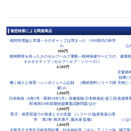
連想検索による関連商品
相対性理論と常識―そのギャップは埋まった （SSS現代の科学
4）
心
600円
精神障害を持った人のセルフヘルプ運動―精神保健サービスの
健康
オルタナティブ（セルフヘルプ・シリーズ2）
4,500円
児童精
効果に
働く婦人と保育―シンポジューム記録 （職研資料シリーズ婦
児例に
雇14）
1,000円
日本映画（8巻5号・昭和18年5月）俳優真髄/日本映画史/姿三四
発達障
郎/昭和18年前期技能審査試験問題/ほか
1,000円
育児・保育現場での発達とその支援 (シリーズ/臨床発達心理
学 第5巻/ 柏木惠子, 藤永保 監修)
いは
1,800円
大阪市立大学生活科学部紀要・社会福祉学（18-5）アノミー論
矯正医