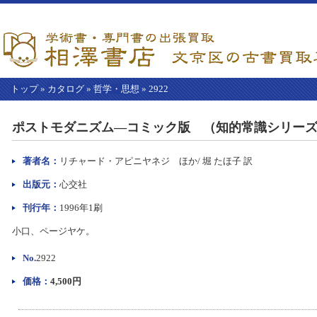
トップ
»
カタログ
»
哲学・思想
»
2922
【こ
こ
ポストモダニズム―コミック版 （知的常識シリーズ
か
ら
本
著者名：
リチャード・アピニヤネジ ほか/ 堀 たほ子 訳
文】
出版元：
心交社
刊行年：
1996年1刷
小口、ページヤケ。
No.
2922
価格：
4,500円