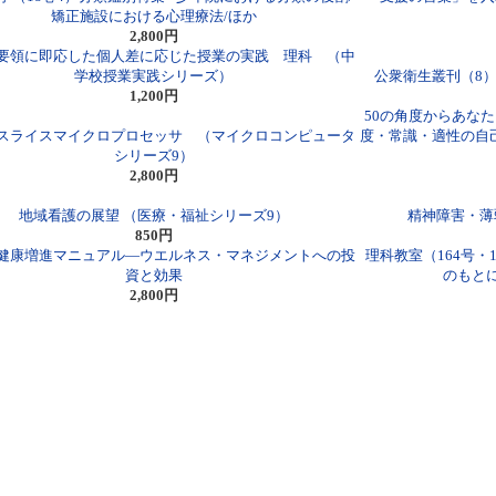
矯正施設における心理療法/ほか
2,800円
要領に即応した個人差に応じた授業の実践 理科 （中
学校授業実践シリーズ）
公衆衛生叢刊（8）
1,200円
50の角度からあな
スライスマイクロプロセッサ （マイクロコンピュータ
度・常識・適性の自己
シリーズ9）
2,800円
地域看護の展望 （医療・福祉シリーズ9）
精神障害・薄
850円
健康増進マニュアル―ウエルネス・マネジメントへの投
理科教室（164号・
資と効果
のもと
2,800円