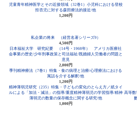
児童青年精神医学とその近接領域（32巻1）小児科における登校
拒否児に対する森田療法的接近/他
1,200円
私企業の将来 （経営名著シリーズ9）
4,500円
日本福祉大学 研究紀要 （14号・1968年） アメリカ医療社
会事業の歴史/少年刑事政策と司法福祉/既婚婦人労働者の問題と
意見
2,000円
季刊精神療法（7巻1）特集・食の病理と治療/心理療法における
寓話を介する解釈/他
1,200円
精神薄弱児研究（235）特集・子どもの変化のとらえ方／紙タイ
ルによる「加法・減法」の指導/重度精神薄弱児の学習指導/精神
高等数学
薄弱児の数量の保存概念に関する研究/他
1,000円