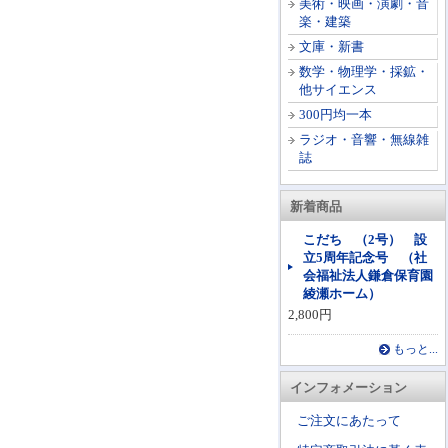
美術・映画・演劇・音
楽・建築
文庫・新書
数学・物理学・採鉱・
他サイエンス
300円均一本
ラジオ・音響・無線雑
誌
新着商品
こだち （2号） 設
立5周年記念号 （社
会福祉法人鎌倉保育園
綾瀬ホーム）
2,800円
もっと...
インフォメーション
ご注文にあたって