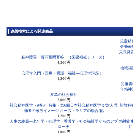
連想検索による関連商品
児童精
会発表
員長発
精神障害・薄弱百問百答 （医療福祉シリーズ）
4,500円
地域福
心理学入門（医療・看護・福祉―心理学講座 1）
1,200円
児童青
年精神
変革の社会福祉
2,000円
社会精神医学（9巻3）特集・第6回日本社会精神医学会/対人恐
新教科
怖者の家族イメージ-オーストラリアの場合/他
1,200円
人生の終焉―老年学・心理学・看護学・社会福祉学からのアプ
精神衛
ローチ
に
1,000円