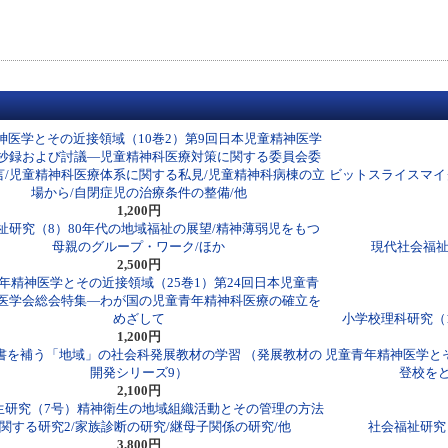
神医学とその近接領域（10巻2）第9回日本児童精神医学
抄録および討議―児童精神科医療対策に関する委員会委
言/児童精神科医療体系に関する私見/児童精神科病棟の立
ビットスライスマイ
場から/自閉症児の治療条件の整備/他
1,200円
祉研究（8）80年代の地域福祉の展望/精神薄弱児をもつ
母親のグループ・ワーク/ほか
現代社会福祉
2,500円
年精神医学とその近接領域（25巻1）第24回日本児童青
医学会総会特集―わが国の児童青年精神科医療の確立を
めざして
小学校理科研究（1
1,200円
書を補う「地域」の社会科発展教材の学習 （発展教材の
児童青年精神医学と
開発シリーズ9）
登校を
2,100円
生研究（7号）精神衛生の地域組織活動とその管理の方法
関する研究2/家族診断の研究/継母子関係の研究/他
社会福祉研究
3,800円