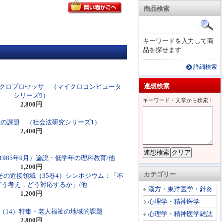
商品検索
キーワードを入力して商
品を探せます
詳細検索
連想検索
クロプロセッサ （マイクロコンピュータ
シリーズ9）
キーワード・文章から検索！
2,800円
の課題 （社会法研究シリーズ1）
2,400円
985年9月）論説・低学年の理科教育/他
1,200円
カテゴリー
その近接領域（35巻4）シンポジウム：「不
どう考え，どう対応するか」/他
漢方・東洋医学・針灸
1,200円
心理学・精神医学
（14）特集・老人福祉の地域的課題
心理学・精神医学雑誌
2,800円