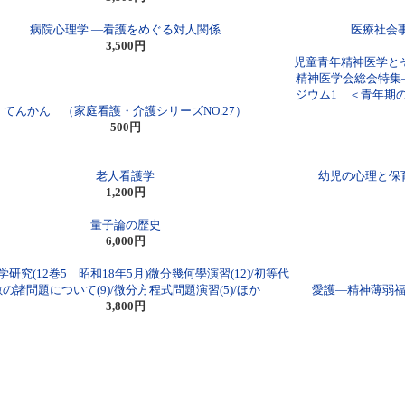
病院心理学 ―看護をめぐる対人関係
医療社会
3,500円
児童青年精神医学とそ
精神医学会総会特集
ジウム1 ＜青年期
てんかん （家庭看護・介護シリーズNO.27）
500円
老人看護学
幼児の心理と保
1,200円
量子論の歴史
6,000円
研究(12巻5 昭和18年5月)微分幾何學演習(12)/初等代
數の諸問題について(9)/微分方程式問題演習(5)/ほか
愛護―精神薄弱福
3,800円