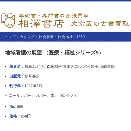
トップ
»
カタログ
»
社会事業・社会福祉
»
1689
【こ
こ
地域看護の展望 （医療・福祉シリーズ9）
か
ら
本
著者名：
川島みどり / 森藤相子/荒木久恵/大沼和加子/山崎摩耶
文】
出版元：
勁草書房
刊行年：
1987年5刷
ビニールカバー、カバー、帯。小口少ヤケ。
No.
1689
価格：
850円