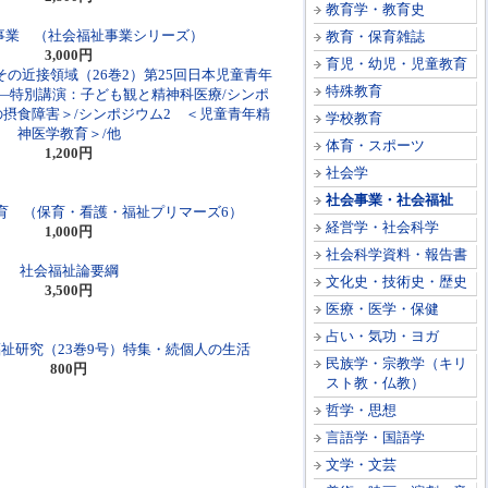
教育学・教育史
事業 （社会福祉事業シリーズ）
教育・保育雑誌
3,000円
育児・幼児・児童教育
の近接領域（26巻2）第25回日本児童青年
特殊教育
―特別講演：子ども観と精神科医療/シンポ
の摂食障害＞/シンポジウム2 ＜児童青年精
学校教育
神医学教育＞/他
体育・スポーツ
1,200円
社会学
社会事業・社会福祉
育 （保育・看護・福祉プリマーズ6）
経営学・社会科学
1,000円
社会科学資料・報告書
社会福祉論要綱
文化史・技術史・歴史
3,500円
医療・医学・保健
占い・気功・ヨガ
祉研究（23巻9号）特集・続個人の生活
民族学・宗教学（キリ
800円
スト教・仏教）
哲学・思想
言語学・国語学
文学・文芸