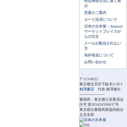
特定商取引法に基く表
示
営業のご案内
カード決済について
日本の古本屋・Amazon
マーケットプレイスか
らの注文
メールが配信されない
方
海外発送について
お問い合わせ
〒113-0022
東京都文京区千駄木3-29-1
相澤書店
代表 相澤健次
----------------------
書籍商：東京都公安委員会
許可 第305450506037号
東京都古書籍商業協同組合
文京支部