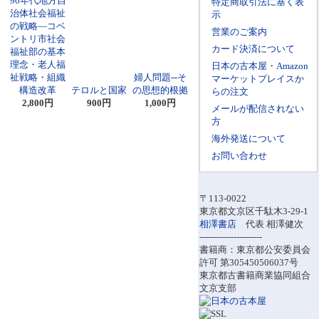
90年代地方自
特定商取引法に基く表
治体社会福祉
示
の戦略―コベ
営業のご案内
ントリ市社会
カード決済について
福祉部の基本
理念・老人福
日本の古本屋・Amazon
祉戦略・組織
婦人問題─そ
マーケットプレイスか
構造改革
テロルと国家
の思想的根拠
らの注文
2,800円
900円
1,000円
メールが配信されない
方
海外発送について
お問い合わせ
〒113-0022
東京都文京区千駄木3-29-1
相澤書店
代表 相澤健次
----------------------
書籍商：東京都公安委員会
許可 第305450506037号
東京都古書籍商業協同組合
文京支部