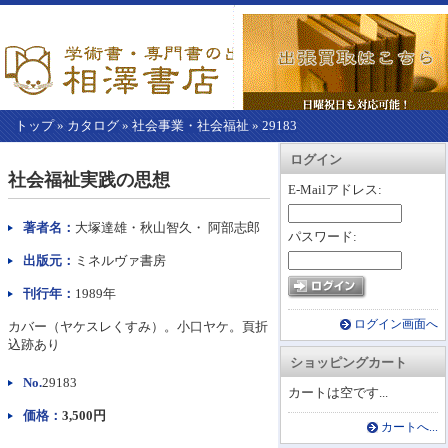
トップ
»
カタログ
»
社会事業・社会福祉
»
29183
【こ
アカウント情報
カートを見る
レジに進む
ログイン
こ
社会福祉実践の思想
か
E-Mailアドレス:
ら
本
著者名：
大塚達雄・秋山智久・ 阿部志郎
パスワード:
文】
出版元：
ミネルヴァ書房
刊行年：
1989年
ログイン画面へ
カバー（ヤケスレくすみ）。小口ヤケ。頁折
込跡あり
ショッピングカート
No.
29183
カートは空です...
価格：
3,500円
カートへ...