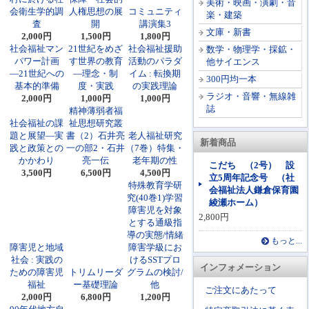
美術・映画・演劇・音
会衛生学的調
人権思想の展
コミュニティ
楽・建築
査
開
講演集3
文庫・新書
2,000円
1,500円
1,800円
社会福祉マン
21世紀をめざ
社会福祉援助
数学・物理学・採鉱・
パワー計画
す世界の教育
活動のパラダ
他サイエンス
―21世紀への
―理念・制
イム : 転換期
300円均一本
基本的準備
度・実践
の実践理論
ラジオ・音響・無線雑
2,000円
1,000円
1,000円
誌
精神薄弱者福
社会福祉の課
祉思想研究叢
題と展望―実
書（2）石井亮
老人福祉研究
新着商品
践と政策との
一の部2・石井
（7巻）特集・
かかわり
亮一伝
老年期の性
こだち （2号） 設
3,500円
6,500円
4,500円
立5周年記念号 （社
特殊教育学研
会福祉法人鎌倉保育園
究(40巻1)学習
綾瀬ホーム）
障害児を対象
2,800円
とする通級指
導の実態/情緒
もっと...
障害児と地域
障害学級にお
社会 : 実践の
けるSSTプロ
インフォメーション
ための障害児
トリムリーダ
グラムの検討/
福祉
ー基礎理論
他
ご注文にあたって
2,000円
6,800円
1,200円