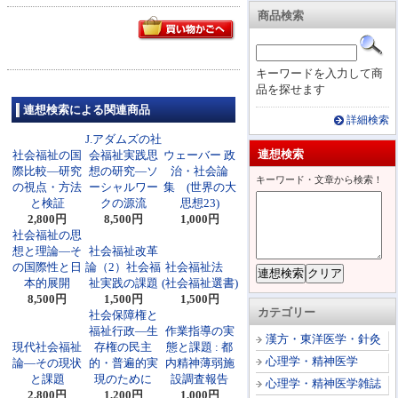
商品検索
キーワードを入力して商
品を探せます
連想検索による関連商品
詳細検索
J.アダムズの社
連想検索
社会福祉の国
会福祉実践思
ウェーバー 政
際比較―研究
想の研究―ソ
治・社会論
キーワード・文章から検索！
の視点・方法
ーシャルワー
集 (世界の大
と検証
クの源流
思想23)
2,800円
8,500円
1,000円
社会福祉の思
想と理論―そ
社会福祉改革
の国際性と日
論（2）社会福
社会福祉法
本的展開
祉実践の課題
(社会福祉選書)
8,500円
1,500円
1,500円
カテゴリー
社会保障権と
福祉行政―生
作業指導の実
漢方・東洋医学・針灸
現代社会福祉
存権の民主
態と課題 : 都
心理学・精神医学
論―その現状
的・普遍的実
内精神薄弱施
と課題
現のために
設調査報告
心理学・精神医学雑誌
2,800円
1,200円
1,000円