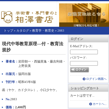
トップ
»
カタログ
»
教育学・教育史
»
2883
【こ
アカウント情報
カートを見る
レジに進む
ログイン
こ
現代中等教育原理―付・教育法
か
E-Mailアドレス:
規抄
ら
本
パスワード:
文】
著者名：
岩田朝一・西脇英逸・藤吉利雄・
上野辰美
出版元：
協同出版
ログイン画面へ
刊行年：
昭和45年6版
ショッピングカート
函（ヤケ、カド少スレ）。小口少ヤケ。
カートは空です...
No.
2883
カートへ...
価格：
2,400円