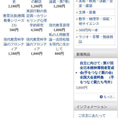
美術・映画・演劇・音
史
の解説
論篇・第7巻)
楽・建築
2,100円
1,200円
1,200円
来談行動の規
文庫・新書
教育法規(教職
定因―カウン
数学・物理学・採鉱・
教養シリーズ
セリング心理
他サイエンス
23)
学的研究
現代教育原理
500円
4,500円
1,800円
300円均一本
私の人間教育
ラジオ・音響・無線雑
現代教育科学
現代教育科学
論―吉田松陰
誌
論のフロンテ
論のフロンテ
を現代に生か
ィア
ィア
して
1,500円
1,000円
800円
新着商品
自立に向けて : 第37回
全日本精神薄弱者育成
会(手をつなぐ親の会)
全国大会資料集 （手
をつなぐ親たち号外）
3,800円
もっと...
インフォメーション
ご注文にあたって