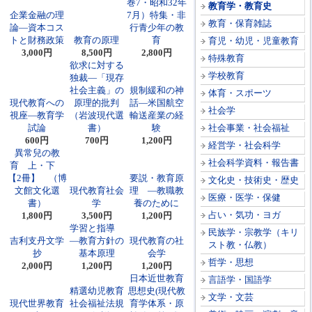
巻7・昭和32年
教育学・教育史
企業金融の理
7月）特集・非
教育・保育雑誌
論―資本コス
行青少年の教
トと財務政策
教育の原理
育
育児・幼児・児童教育
3,000円
8,500円
2,800円
特殊教育
欲求に対する
学校教育
独裁―「現存
社会主義」の
規制緩和の神
体育・スポーツ
現代教育への
原理的批判
話―米国航空
社会学
視座―教育学
（岩波現代選
輸送産業の経
試論
書）
験
社会事業・社会福祉
600円
700円
1,200円
経営学・社会科学
異常兒の教
社会科学資料・報告書
育 上・下
【2冊】 （博
要説・教育原
文化史・技術史・歴史
文館文化選
現代教育社会
理 ―教職教
医療・医学・保健
書）
学
養のために
占い・気功・ヨガ
1,800円
3,500円
1,200円
学習と指導
民族学・宗教学（キリ
吉利支丹文学
―教育方針の
現代教育の社
スト教・仏教）
抄
基本原理
会学
哲学・思想
2,000円
1,200円
1,200円
日本近世教育
言語学・国語学
精選幼児教育
思想史(現代教
文学・文芸
現代世界教育
社会福祉法規
育学体系・原