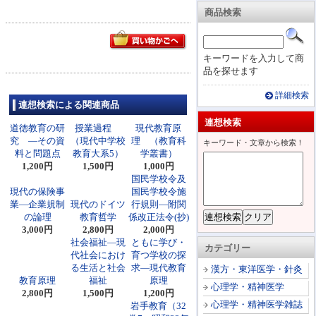
商品検索
キーワードを入力して商
品を探せます
詳細検索
連想検索による関連商品
連想検索
道徳教育の研
授業過程
現代教育原
究 ―その資
（現代中学校
理 （教育科
キーワード・文章から検索！
料と問題点
教育大系5）
学叢書）
1,200円
1,500円
1,000円
国民学校令及
現代の保険事
国民学校令施
業―企業規制
現代のドイツ
行規則―附関
の論理
教育哲学
係改正法令(抄)
3,000円
2,800円
2,000円
社会福祉―現
ともに学び・
カテゴリー
代社会におけ
育つ学校の探
る生活と社会
求―現代教育
漢方・東洋医学・針灸
教育原理
福祉
原理
心理学・精神医学
2,800円
1,500円
1,200円
心理学・精神医学雑誌
岩手教育（32