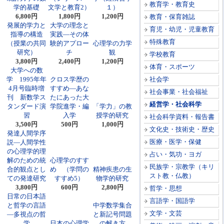
教育学・教育史
学的基礎
文学と教育2）
１）
6,800円
1,800円
1,200円
教育・保育雑誌
発展的学力と
大学の理念と
育児・幼児・児童教育
指導の構造
実践―その体
特殊教育
（授業の共同
験的アプロー
心理学の力学
研究）
チ
観
学校教育
3,800円
2,400円
1,200円
体育・スポーツ
大学への数
学 1995年年
クロス学歴の
社会学
4月号臨時増
すすめ―あな
社会事業・社会福祉
刊 新数学ス
たにあった大
経営学・社会科学
タンダード演
学院進学・編
「学力」の教
習
入学
授学的研究
社会科学資料・報告書
3,500円
500円
1,000円
文化史・技術史・歴史
発達人間学序
医療・医学・保健
説―人間学性
の心理学的理
占い・気功・ヨガ
解のための統
心理学のすす
民族学・宗教学（キリ
合的観点とし
め （学問の
精神疾患の生
スト教・仏教）
ての発達研究
すすめ5）
物学的研究
3,800円
600円
2,800円
哲学・思想
日常の日本語
言語学・国語学
と哲学の言語
中学数学集合
文学・文芸
―多視点の哲
と新記号問題
学
日本の心理学
の解き方