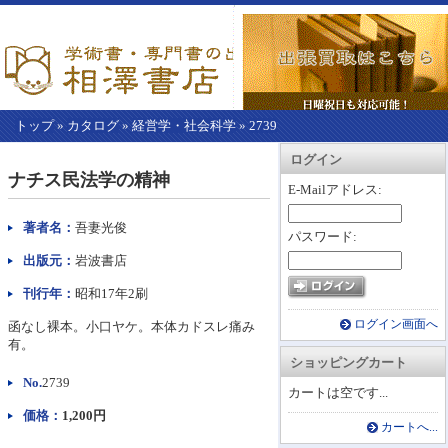
トップ
»
カタログ
»
経営学・社会科学
»
2739
【こ
アカウント情報
カートを見る
レジに進む
ログイン
こ
ナチス民法学の精神
か
E-Mailアドレス:
ら
本
著者名：
吾妻光俊
パスワード:
文】
出版元：
岩波書店
刊行年：
昭和17年2刷
ログイン画面へ
函なし裸本。小口ヤケ。本体カドスレ痛み
有。
ショッピングカート
No.
2739
カートは空です...
価格：
1,200円
カートへ...