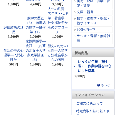
美術・映画・演劇・音
1,500円
4,200円
3,500円
楽・建築
人生の終焉―
文庫・新書
老年学・心理
数学の歴史
学・看護学・
数学・物理学・採鉱・
（8a）19世紀
社会福祉学か
他サイエンス
評価結果の活
の数学―幾何
らのアプロー
300円均一本
用
学（1）
チ
ラジオ・音響・無線雑
3,500円
3,000円
1,000円
誌
家族関係学―
改訂 （お茶
歴史のなかの
生活の中の心
の水女子大学
女性―人類学
新着商品
理学―入門心
家政学講座
と法社会学か
理学
15）
らの考察
ひゅうが年報 （第4
500円
1,800円
1,200円
号） 作業学習を中心
にした指導
3,800円
もっと...
インフォメーション
ご注文にあたって
特定商取引法に基く表