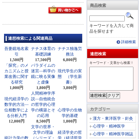
商品検索
キーワードを入力して商
品を探せます
連想検索による関連商品
詳細検索
吾妻鏡地名索
ナチス体育の
ナチス独逸労
連想検索
引
基礎訓練
務法
1,500円
17,500円
6,800円
キーワード・文章から検索！
「探究」のメ
パラダイムの
カニズムと授
迷宮―科学の
現代学生の実
業改善に関す
鏡に映る実像
態 （学生新
る研究
と虚像
書）
1,000円
1,800円
3,800円
人間精神学序
現代経済学の
説―自他統合
数学的方法―
の哲学的心理
カテゴリー
位相数学によ
学の構築とそ
心理学の生物
る分析入門
の応用
学的基礎
漢方・東洋医学・針灸
12,000円
8,500円
1,000円
心理学・精神医学
文学の世界・
文学の理論
経済学史の哲
心理学・精神医学雑誌
統計力学の数
（シリーズ・
学（経済哲学