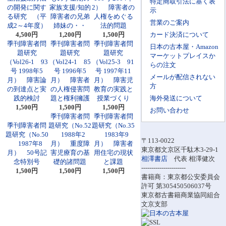
特定商取引法に基く表
の開発に関す
家族支援/知的
2） 障害者の
示
る研究 （平
障害者の兄弟
人権をめぐる
営業のご案内
成2～4年度）
姉妹の・・
法的問題
4,500円
1,200円
1,500円
カード決済について
季刊障害者問
季刊障害者問
季刊障害者問
日本の古本屋・Amazon
題研究
題研究
題研究
マーケットプレイスか
（Vol26-1 93
（Vol24-1 85
（Vol25-3 91
らの注文
号 1998年5
号 1996年5
号 1997年11
メールが配信されない
月） 障害論
月） 障害者
月） 障害児
方
の到達点と実
の人権侵害問
教育の実践と
践的検討
題と権利擁護
授業づくり
海外発送について
1,500円
1,500円
1,500円
お問い合わせ
季刊障害者問
季刊障害者問
季刊障害者問
題研究（No.52
題研究（No.35
題研究（No.50
1988年2
1983年9
〒113-0022
1987年8
月） 重度障
月） 障害者
東京都文京区千駄木3-29-1
月） 50号記
害児療育の基
用住宅の現状
相澤書店
代表 相澤健次
念特別号
礎的諸問題
と課題
----------------------
1,500円
1,500円
1,500円
書籍商：東京都公安委員会
許可 第305450506037号
東京都古書籍商業協同組合
文京支部