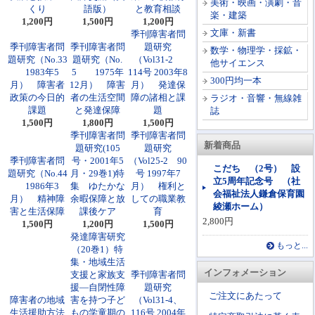
美術・映画・演劇・音
くり
語版）
と教育相談
楽・建築
1,200円
1,500円
1,200円
文庫・新書
季刊障害者問
季刊障害者問
季刊障害者問
題研究
数学・物理学・採鉱・
題研究（No.33
題研究（No.
（Vol31-2
他サイエンス
1983年5
5 1975年
114号 2003年8
300円均一本
月） 障害者
12月） 障害
月） 発達保
政策の今日的
者の生活空間
障の諸相と課
ラジオ・音響・無線雑
課題
と発達保障
題
誌
1,500円
1,800円
1,500円
季刊障害者問
季刊障害者問
新着商品
題研究(105
題研究
季刊障害者問
号・2001年5
（Vol25-2 90
こだち （2号） 設
題研究（No.44
月・29巻1)特
号 1997年7
立5周年記念号 （社
1986年3
集 ゆたかな
月） 権利と
会福祉法人鎌倉保育園
月） 精神障
余暇保障と放
しての職業教
綾瀬ホーム）
害と生活保障
課後ケア
育
2,800円
1,500円
1,200円
1,500円
発達障害研究
もっと...
（20巻1）特
集・地域生活
インフォメーション
支援と家族支
季刊障害者問
援―自閉性障
題研究
ご注文にあたって
障害者の地域
害を持つ子ど
（Vol31-4、
生活援助方法
もの学童期の
116号 2004年