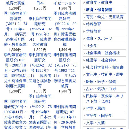
教育学・教育史
教育の実像
日本
イゼーション
1,200円
1,200円
1,500円
教育・保育雑誌
季刊障害者問
季刊障害者問
育児・幼児・児童教育
題研究
季刊障害者問
題研究
（Vol21-2 74
題研究
（Vol22-4 80
特殊教育
号 1993年7
（Vol25-4 92
号 1995年2
学校教育
月） 病弱児
号 1998年2
月）障害児教
体育・スポーツ
の生活と医
月） 障害児
育の教職員養
療・教育保障
の性教育
成
社会学
1,500円
1,500円
1,500円
社会事業・社会福祉
季刊障害者問
季刊障害者問
季刊障害者問
題研究(106
題研究
題研究
経営学・社会科学
号・2001年8
（Vol23-2 82
（Vol21-3 75
社会科学資料・報告書
月・29巻2)特
号 1995年7
号 1993年11
文化史・技術史・歴史
集 障害乳幼
月） 障害者
月） 生活の
児の発達保障
問題と福祉教
原理と障害児
医療・医学・保健
制度の展開
育
教育
占い・気功・ヨガ
1,200円
1,500円
1,500円
民族学・宗教学（キリ
季刊障害者問
スト教・仏教）
季刊障害者問
題研究
題研究(91号・
（Vol22-2 78
季刊障害者問
哲学・思想
1997年11月・
号 1994年7
題研究(107
言語学・国語学
25巻3)特集・
月） 日本の
号・2001年11
障害児教育の
障害者問題と
月・29巻3)特
文学・文芸
実践と授業づ
国際交流（英
集 学校教育