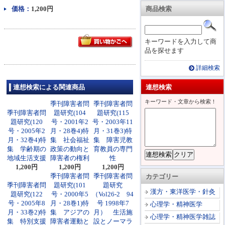
価格：
1,200円
商品検索
キーワードを入力して商
品を探せます
詳細検索
連想検索による関連商品
連想検索
キーワード・文章から検索！
季刊障害者問
季刊障害者問
季刊障害者問
題研究(104
題研究(115
題研究(120
号・2001年2
号・2003年11
号・2005年2
月・28巻4)特
月・31巻3)特
月・32巻4)特
集 社会福祉
集 障害児教
集 学齢期の
政策の動向と
育教員の専門
地域生活支援
障害者の権利
性
1,200円
1,200円
1,200円
季刊障害者問
季刊障害者問
カテゴリー
季刊障害者問
題研究(101
題研究
漢方・東洋医学・針灸
題研究(122
号・2000年5
（Vol26-2 94
号・2005年8
月・28巻1)特
号 1998年7
心理学・精神医学
月・33巻2)特
集 アジアの
月） 生活施
心理学・精神医学雑誌
集 特別支援
障害者運動と
設とノーマラ