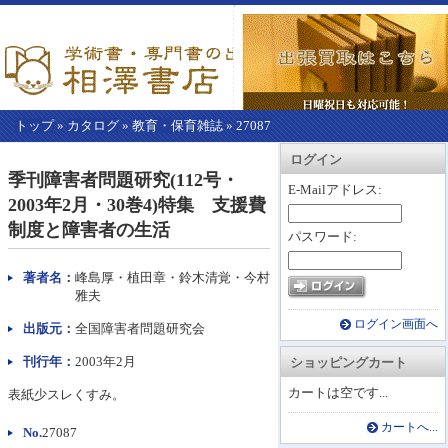
トップ
»
カタログ
»
教育・保育雑誌
»
27087
【こ
アカウント情報
カートを見る
レジに進む
ログイン
こ
季刊障害者問題研究(112号・
か
E-Mailアドレス:
2003年2月・30巻4)特集 支援費
ら
本
制度と障害者の生活
パスワード:
文】
著者名：
峰島厚・植田章・鈴木清覚・今村
雅夫
ログイン画面へ
出版元：
全国障害者問題研究会
刊行年：
2003年2月
ショッピングカート
カートは空です...
表紙少スレくすみ。
カートへ...
No.
27087