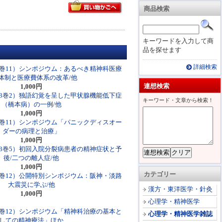
商品検索
キーワードを入力して商
品を探せます
詳細検索
6巻11）シンポジウム：あるべき精神科医療
体制と医療費体系の改革/他
連想検索
1,000円
03巻2）独語幻覚を呈した甲状腺機能低下症
キーワード・文章から検索！
（橋本病）の一例/他
1,000円
5巻11）シンポジウム「パニックディスオー
ダーの病理と治療」
1,000円
03巻5）初回入院分裂病患者の精神症状と予
後/二つの離人症/他
1,000円
カテゴリー
7巻12）公開特別シンポジウム：阪神・淡路
大震災に学ぶ/他
漢方・東洋医学・針灸
1,000円
心理学・精神医学
4巻12）シンポジウム「精神科治療の基本と
心理学・精神医学雑誌
しての精神療法」ほか