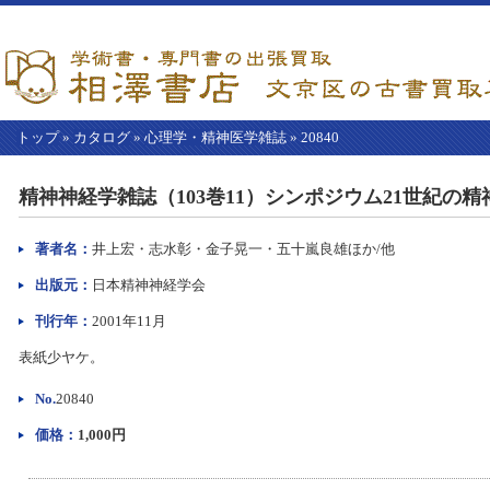
トップ
»
カタログ
»
心理学・精神医学雑誌
»
20840
【こ
こ
精神神経学雑誌（103巻11）シンポジウム21世紀の
か
ら
本
著者名：
井上宏・志水彰・金子晃一・五十嵐良雄ほか/他
文】
出版元：
日本精神神経学会
刊行年：
2001年11月
表紙少ヤケ。
No.
20840
価格：
1,000円