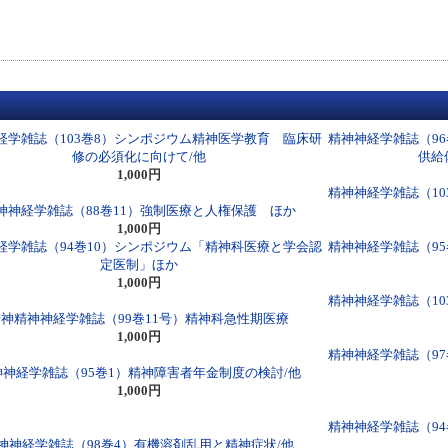
経学雑誌（103巻8）シンポジウム精神医学教育 臨床研
精神神経学雑誌（9
修の必須化に向けて/他
供給
1,000円
精神神経学雑誌（1
神神経学雑誌（88巻11）強制医療と人権保護 ほか
1,000円
経学雑誌（94巻10）シンポジウム「精神科医療と学会認
精神神経学雑誌（9
定医制」ほか
1,000円
精神神経学雑誌（1
精神精神神経学雑誌（99巻11号）精神科急性期医療
1,000円
精神神経学雑誌（9
神神経学雑誌（95巻1）精神障害者年金制度の検討/他
1,000円
精神神経学雑誌（9
神神経学雑誌（98巻4）有機溶剤乱用と精神症状/他