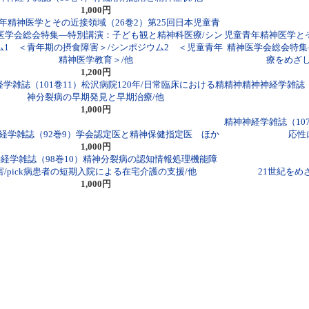
1,000円
年精神医学とその近接領域（26巻2）第25回日本児童青
医学会総会特集―特別講演：子ども観と精神科医療/シン
児童青年精神医学とそ
ム1 ＜青年期の摂食障害＞/シンポジウム2 ＜児童青年
精神医学会総会特集
精神医学教育＞/他
療をめざ
1,200円
学雑誌（101巻11）松沢病院120年/日常臨床における精
精神精神神経学雑誌
神分裂病の早期発見と早期治療/他
1,000円
精神神経学雑誌（10
経学雑誌（92巻9）学会認定医と精神保健指定医 ほか
応性
1,000円
経学雑誌（98巻10）精神分裂病の認知情報処理機能障
害/pick病患者の短期入院による在宅介護の支援/他
21世紀を
1,000円