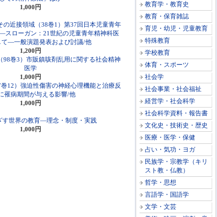
教育学・教育史
1,000円
教育・保育雑誌
の近接領域（38巻1）第37回日本児童青年
育児・幼児・児童教育
―スローガン：21世紀の児童青年精神科医
特殊教育
して―一般演題発表および討議/他
1,200円
学校教育
（98巻3）市販鎮咳剤乱用に関する社会精神
体育・スポーツ
医学
1,000円
社会学
7巻12）強迫性傷害の神経心理機能と治療反
社会事業・社会福祉
に罹病期間が与える影響/他
経営学・社会科学
1,000円
社会科学資料・報告書
めざす世界の教育―理念・制度・実践
文化史・技術史・歴史
1,000円
医療・医学・保健
占い・気功・ヨガ
民族学・宗教学（キリ
スト教・仏教）
哲学・思想
言語学・国語学
文学・文芸