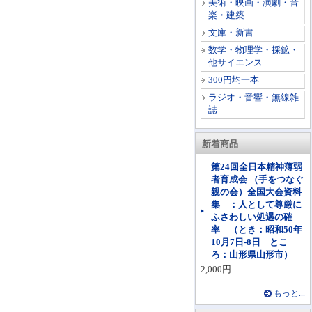
美術・映画・演劇・音
楽・建築
文庫・新書
数学・物理学・採鉱・
他サイエンス
300円均一本
ラジオ・音響・無線雑
誌
新着商品
第24回全日本精神薄弱
者育成会 （手をつなぐ
親の会）全国大会資料
集 ：人として尊厳に
ふさわしい処遇の確
率 （とき：昭和50年
10月7日-8日 とこ
ろ：山形県山形市）
2,000円
もっと...