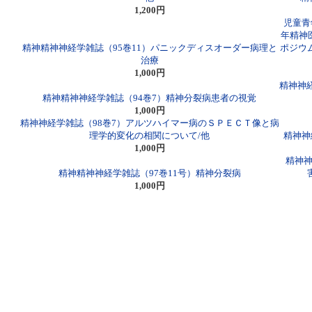
1,200円
児童青
年精神
精神精神神経学雑誌（95巻11）パニックディスオーダー病理と
ポジウ
治療
1,000円
精神神経
精神精神神経学雑誌（94巻7）精神分裂病患者の視覚
1,000円
精神神経学雑誌（98巻7）アルツハイマー病のＳＰＥＣＴ像と病
理学的変化の相関について/他
精神神
1,000円
精神神
精神精神神経学雑誌（97巻11号）精神分裂病
1,000円