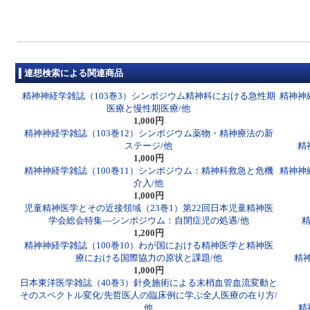
連想検索による関連商品
精神神経学雑誌（103巻3）シンポジウム精神科における急性期
精神神
医療と慢性期医療/他
1,000円
精神神経学雑誌（103巻12）シンポジウム薬物・精神療法の新
ステージ/他
精
1,000円
精神神経学雑誌（100巻11）シンポジウム：精神科救急と危機
精神神
介入/他
1,000円
児童精神医学とその近接領域（23巻1）第22回日本児童精神医
学会総会特集―シンポジウム：自閉症児の処遇/他
1,200円
精神神経学雑誌（100巻10）わが国における精神医学と精神医
療における国際協力の原状と課題/他
精
1,000円
日本東洋医学雑誌（40巻3）針灸施術による末梢血管血流変動と
そのスペクトル変化/先哲医人の臨床例に学ぶ全人医療の在り方/
他
精