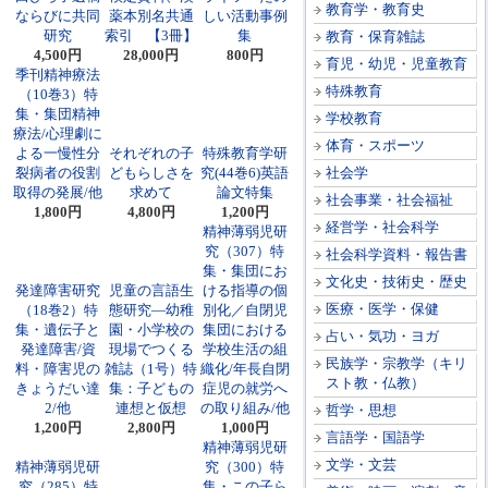
教育学・教育史
ならびに共同
薬本別名共通
しい活動事例
研究
索引 【3冊】
集
教育・保育雑誌
4,500円
28,000円
800円
育児・幼児・児童教育
季刊精神療法
特殊教育
（10巻3）特
集・集団精神
学校教育
療法/心理劇に
体育・スポーツ
よる一慢性分
それぞれの子
特殊教育学研
裂病者の役割
どもらしさを
究(44巻6)英語
社会学
取得の発展/他
求めて
論文特集
社会事業・社会福祉
1,800円
4,800円
1,200円
経営学・社会科学
精神薄弱児研
究（307）特
社会科学資料・報告書
集・集団にお
文化史・技術史・歴史
発達障害研究
児童の言語生
ける指導の個
医療・医学・保健
（18巻2）特
態研究―幼稚
別化／自閉児
集・遺伝子と
園・小学校の
集団における
占い・気功・ヨガ
発達障害/資
現場でつくる
学校生活の組
民族学・宗教学（キリ
料・障害児の
雑誌（1号）特
織化/年長自閉
スト教・仏教）
きょうだい達
集：子どもの
症児の就労へ
2/他
連想と仮想
の取り組み/他
哲学・思想
1,200円
2,800円
1,000円
言語学・国語学
精神薄弱児研
文学・文芸
精神薄弱児研
究（300）特
究（285）特
集・この子ら