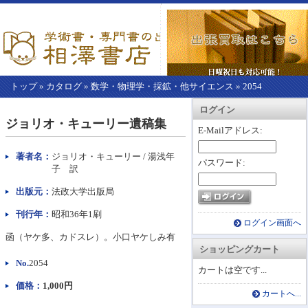
トップ
»
カタログ
»
数学・物理学・採鉱・他サイエンス
»
2054
【こ
アカウント情報
カートを見る
レジに進む
ログイン
こ
ジョリオ・キューリー遺稿集
か
E-Mailアドレス:
ら
本
著者名：
ジョリオ・キューリー / 湯浅年
パスワード:
文】
子 訳
出版元：
法政大学出版局
刊行年：
昭和36年1刷
ログイン画面へ
函（ヤケ多、カドスレ）。小口ヤケしみ有
ショッピングカート
No.
2054
カートは空です...
価格：
1,000円
カートへ...