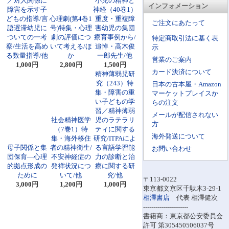
／対人関係に
小児の精神と
インフォメーション
障害を示す子
神経（40巻1）
どもの指導/言
心理劇(第4巻1
重度・重複障
ご注文にあたって
語遅滞幼児に
号)特集・心理
害幼児の集団
ついての一考
劇の評価につ
療育事例から/
特定商取引法に基く表
察/生活を高め
いて考える/ほ
追悼・高木俊
示
る数量指導/他
か
一郎先生/他
営業のご案内
1,000円
2,800円
1,500円
カード決済について
精神薄弱児研
究（243）特
日本の古本屋・Amazon
集・障害の重
マーケットプレイスか
い子どもの学
らの注文
習／精神薄弱
メールが配信されない
社会精神医学
児のラテラリ
方
（7巻1）特
ティに関する
海外発送について
集・海外移住
研究/ITPAによ
母子関係と集
者の精神衛生/
る言語学習能
お問い合わせ
団保育―心理
不安神経症の
力の診断と治
的拠点形成の
発祥状況につ
療に関する研
ために
いて/他
究/他
〒113-0022
3,000円
1,200円
1,000円
東京都文京区千駄木3-29-1
相澤書店
代表 相澤健次
----------------------
書籍商：東京都公安委員会
許可 第305450506037号