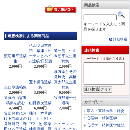
商品検索
キーワードを入力して商
品を探せます
連想検索による関連商品
詳細検索
ベルツ日本再
連想検索
訪―草津・ビ
道一筋―牛山
渡辺坦平遺稿
ーティヒハイ
今朝平先生遺
キーワード・文章から検索！
集
ム遺稿/日記篇
稿集
2,000円
2,800円
2,000円
漢方薬とその
発展史―高橋
五十嵐信遺稿
真太郎先生遺
矢口亨遺稿集
集
稿集
2,000円
3,800円
6,000円
遠藤石山翁遺
牧野黙庵松村
カテゴリー
稿集を読む
山縣春次遺稿
遺稿
4,500円
6,800円
2,000円
漢方・東洋医学・針灸
集団保育にお
補註 本草綱
心理学・精神医学
ける乳幼児の
目 上・下1・
発達研究―寺
下2 附:漢薬
ヒューマン・
心理学・精神医学雑誌
田ひろ子遺稿
検定資料、漢
ライツ―たの