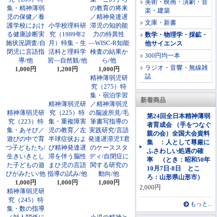
美術・映画・演劇・音
集・精神薄弱
の教育の将来
楽・建築
児の保健／養
／精神発達遅
文庫・新書
護学校におけ
小学校理科研
滞児の知的能
る健康診断実
究（1989年2
力の特異性
数学・物理学・採鉱・
施状況調査/自
月）特集・生
―WISC-R知能
他サイエンス
閉児に言語指
活科と理科学
検査の結果か
300円均一本
導/他
習―自然観/他
ら/他
ラジオ・音響・無線雑
1,000円
1,200円
1,000円
誌
精神薄弱児研
究（275）特
集・宿泊学習
新着商品
精神薄弱児研
／精神薄弱児
精神薄弱児研
究（225）特
の脳波所見/毛
第24回全日本精神薄弱
究（223）特
集・重複障害
筆書写指導の
者育成会 （手をつなぐ
集・あそび／
児の教育／左
実践研究/言語
親の会）全国大会資料
遊びの中で育
半球症状およ
発達遅滞児T君
集 ：人として尊厳に
つ子どもたち/
び精神発達遅
のケーススタ
ふさわしい処遇の確
生きいきとし
滞を伴う脳性
ディ/自閉症に
率 （とき：昭和50年
た子どもの遊
まひ児の言語
関する研究の
10月7日-8日 とこ
びがみたい/他
指導の試み/他
動向/他
ろ：山形県山形市）
1,000円
1,000円
1,000円
2,000円
精神薄弱児研
究（245）特
もっと...
集・数の指導