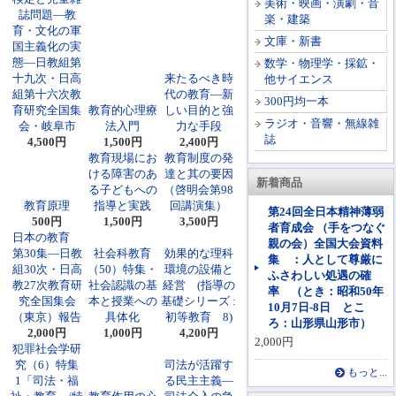
美術・映画・演劇・音
誌問題―教
楽・建築
育・文化の軍
文庫・新書
国主義化の実
態―日教組第
数学・物理学・採鉱・
十九次・日高
来たるべき時
他サイエンス
組第十六次教
代の教育―新
300円均一本
育研究全国集
教育的心理療
しい目的と強
ラジオ・音響・無線雑
会・岐阜市
法入門
力な手段
誌
4,500円
1,500円
2,400円
教育現場にお
教育制度の発
ける障害のあ
達と其の要因
新着商品
る子どもへの
（啓明会第98
教育原理
指導と実践
回講演集）
第24回全日本精神薄弱
500円
1,500円
3,500円
者育成会 （手をつなぐ
日本の教育
親の会）全国大会資料
第30集―日教
社会科教育
効果的な理科
集 ：人として尊厳に
組30次・日高
（50）特集・
環境の設備と
ふさわしい処遇の確
教27次教育研
社会認識の基
経営 (指導の
率 （とき：昭和50年
究全国集会
本と授業への
基礎シリーズ :
10月7日-8日 とこ
（東京）報告
具体化
初等教育 8)
ろ：山形県山形市）
2,000円
1,000円
4,200円
2,000円
犯罪社会学研
究（6）特集
司法が活躍す
もっと...
1「司法・福
る民主主義―