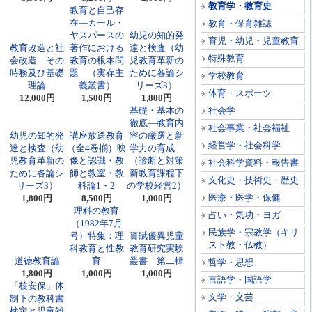
教育学・教育史
教育と自己存
在―カール・
教育・保育雑誌
ヤスパースの
幼児の知的発
育児・幼児・児童教育
教育改造と社
著作における
達と検査（幼
特殊教育
会改造―その
教育の根本問
児教育革新の
時務及び基礎
題 （実存主
ために各論シ
学校教育
理論
義叢書）
リーズ3）
体育・スポーツ
12,000円
1,500円
1,800円
基礎・基本の
社会学
徹底―教育内
社会事業・社会福祉
幼児の知的発
講座放送教育
容の厳選と新
経営学・社会科学
達と検査（幼
（全4巻揃）映
学力の育成
児教育革新の
像と認識・教
（診断と対策
社会科学資料・報告書
ために各論シ
師と教室・教
新教育課程下
文化史・技術史・歴史
リーズ3）
科論1・2
の学校経営2）
医療・医学・保健
1,800円
8,500円
1,000円
理科の教育
占い・気功・ヨガ
（1982年7月
民族学・宗教学（キリ
号）特集：理
資賦優異児童
スト教・仏教）
科教育と性教
教育研究実験
道徳教育論
育
叢書 第二輯
哲学・思想
1,800円
1,000円
1,000円
言語学・国語学
「核安保」体
文学・文芸
制下の教科書
検定と児童雑