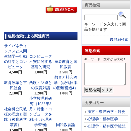
商品検索
キーワードを入力して商
品を探せます
連想検索による関連商品
詳細検索
サイバネティ
連想検索
ックスと人間
生物学―行動
コンピュータ
キーワード・文章から検索！
の科学とコン
不安に関する
民衆教育と国
ピュータ
基礎的研究
民教育
4,500円
1,000円
3,500円
教育と社会移
教育改革と市
西欧・ソ連と
動 （現代日本
民社会
の教育対話
の階層構造4）
2,100円
1,200円
1,000円
小学校理科研
カテゴリー
究（1988年8
社会科公民教
月）特集・コ
漢方・東洋医学・針灸
授の理論と実
ンピュータを
心理学・精神医学
践（教育科学
利用した理科
叢書）
学習/他
国語教育論
心理学・精神医学雑誌
3,500円
1,200円
2,000円