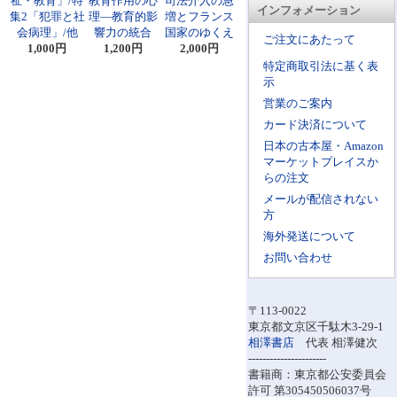
祉・教育」/特
教育作用の心
司法介入の急
インフォメーション
集2「犯罪と社
理―教育的影
増とフランス
会病理」/他
響力の統合
国家のゆくえ
ご注文にあたって
1,000円
1,200円
2,000円
特定商取引法に基く表
示
営業のご案内
カード決済について
日本の古本屋・Amazon
マーケットプレイスか
らの注文
メールが配信されない
方
海外発送について
お問い合わせ
〒113-0022
東京都文京区千駄木3-29-1
相澤書店
代表 相澤健次
----------------------
書籍商：東京都公安委員会
許可 第305450506037号