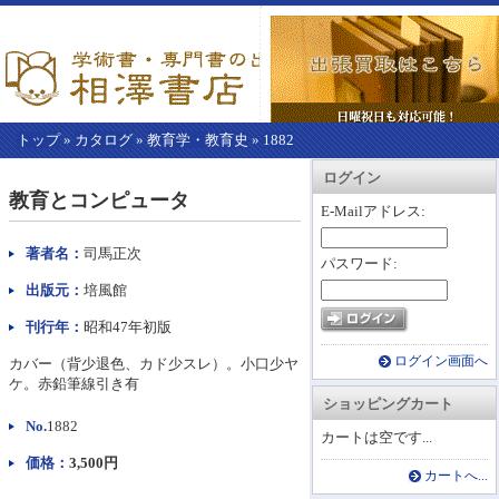
トップ
»
カタログ
»
教育学・教育史
»
1882
【こ
アカウント情報
カートを見る
レジに進む
ログイン
こ
教育とコンピュータ
か
E-Mailアドレス:
ら
本
著者名：
司馬正次
パスワード:
文】
出版元：
培風館
刊行年：
昭和47年初版
ログイン画面へ
カバー（背少退色、カド少スレ）。小口少ヤ
ケ。赤鉛筆線引き有
ショッピングカート
No.
1882
カートは空です...
価格：
3,500円
カートへ...