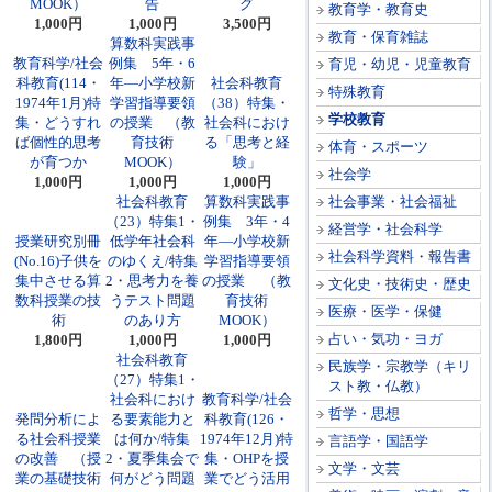
MOOK）
告
グ
教育学・教育史
1,000円
1,000円
3,500円
教育・保育雑誌
算数科実践事
教育科学/社会
例集 5年・6
育児・幼児・児童教育
科教育(114・
年―小学校新
社会科教育
特殊教育
1974年1月)特
学習指導要領
（38）特集・
学校教育
集・どうすれ
の授業 （教
社会科におけ
ば個性的思考
育技術
る「思考と経
体育・スポーツ
が育つか
MOOK）
験」
社会学
1,000円
1,000円
1,000円
社会科教育
算数科実践事
社会事業・社会福祉
（23）特集1・
例集 3年・4
経営学・社会科学
授業研究別冊
低学年社会科
年―小学校新
社会科学資料・報告書
(No.16)子供を
のゆくえ/特集
学習指導要領
集中させる算
2・思考力を養
の授業 （教
文化史・技術史・歴史
数科授業の技
うテスト問題
育技術
医療・医学・保健
術
のあり方
MOOK）
占い・気功・ヨガ
1,800円
1,000円
1,000円
社会科教育
民族学・宗教学（キリ
（27）特集1・
スト教・仏教）
社会科におけ
教育科学/社会
哲学・思想
発問分析によ
る要素能力と
科教育(126・
る社会科授業
は何か/特集
1974年12月)特
言語学・国語学
の改善 （授
2・夏季集会で
集・OHPを授
文学・文芸
業の基礎技術
何がどう問題
業でどう活用