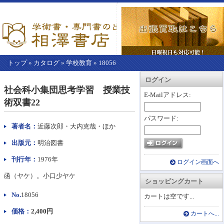
トップ
»
カタログ
»
学校教育
»
18056
【こ
アカウント情報
カートを見る
レジに進む
ログイン
こ
社会科小集団思考学習 授業技
か
E-Mailアドレス:
術双書22
ら
本
パスワード:
文】
著者名：
近藤次郎・大内克哉・ほか
出版元：
明治図書
刊行年：
1976年
ログイン画面へ
函（ヤケ）。小口少ヤケ
ショッピングカート
No.
18056
カートは空です...
価格：
2,400円
カートへ...