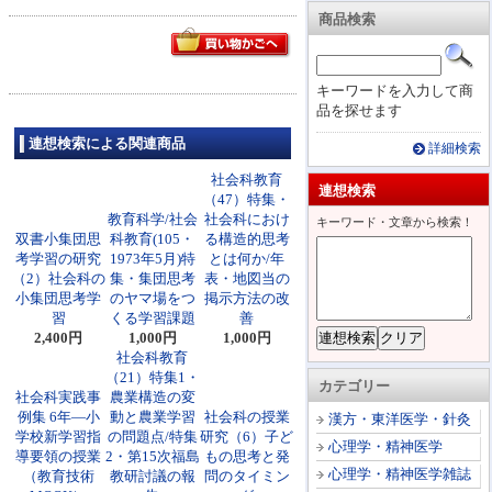
商品検索
キーワードを入力して商
品を探せます
連想検索による関連商品
詳細検索
社会科教育
連想検索
（47）特集・
教育科学/社会
社会科におけ
キーワード・文章から検索！
双書小集団思
科教育(105・
る構造的思考
考学習の研究
1973年5月)特
とは何か/年
（2）社会科の
集・集団思考
表・地図当の
小集団思考学
のヤマ場をつ
掲示方法の改
習
くる学習課題
善
2,400円
1,000円
1,000円
社会科教育
（21）特集1・
カテゴリー
社会科実践事
農業構造の変
例集 6年―小
動と農業学習
社会科の授業
漢方・東洋医学・針灸
学校新学習指
の問題点/特集
研究（6）子ど
心理学・精神医学
導要領の授業
2・第15次福島
もの思考と発
心理学・精神医学雑誌
（教育技術
教研討議の報
問のタイミン