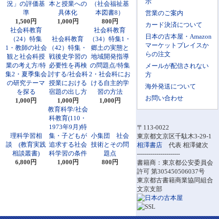
示
況」の評価基
本と授業への
（社会福祉基
準
具体化
本図書8）
営業のご案内
1,500円
1,000円
800円
カード決済について
社会科教育
社会科教育
日本の古本屋・Amazon
（24）特集
社会科教育
（34）特集1・
マーケットプレイスか
1・教師の社会
（42）特集・
郷土の実態と
らの注文
観と社会科授
戦後史学習の
地域開発指導
業の考え方/特
必要性を再検
の問題点/特集
メールが配信されない
集2・夏季集会
討する/社会科
2・社会科にお
方
の研究テーマ
授業における
ける自主的学
海外発送について
を探る
宿題の出し方
習の方法
お問い合わせ
1,000円
1,000円
1,000円
教育科学/社会
科教育(110・
1973年9月)特
〒113-0022
理科学習相
集・子どもが
小集団 社会
東京都文京区千駄木3-29-1
談 (教育実践
追求する社会
技術とその問
相澤書店
代表 相澤健次
相談叢書)
科学習の条件
題点
----------------------
6,800円
1,000円
800円
書籍商：東京都公安委員会
許可 第305450506037号
東京都古書籍商業協同組合
文京支部