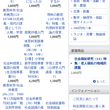
美術・映画・演劇・音
8）
になったか
するか
楽・建築
3,800円
1,000円
1,000円
教育科学/社会
文庫・新書
科教育(124・
理科の教育
数学・物理学・採鉱・
1974年10月)特
（1974年1月
他サイエンス
集・現代の課
号）特集：現
題としての
代理科学習理
300円均一本
「人権」学習
授業評価入門
論の背景
ラジオ・音響・無線雑
1,000円
1,800円
1,000円
誌
体育科実践事
例集 （1年・
2年/3年・4
新着商品
年/5年・6年）
【3冊】小学校
社会福祉研究（14）特
社会科授業と
新学習指導要
学習と思考
集・老人福祉の地域的
集団の指導
領の授業 （教
（心理学入門
課題
（生活指導選
育技術
講座・新版
2,800円
書18）
MOOK）
3）
2,000円
4,200円
1,500円
もっと...
教育科学/社会
科教育
インフォメーション
(No.210 1980
年11月臨時増
社会科教育
ご注文にあたって
刊)社会科「観
（50）特集・
社会福祉援助
特定商取引法に基く表
点別学習状
社会認識の基
技術総論