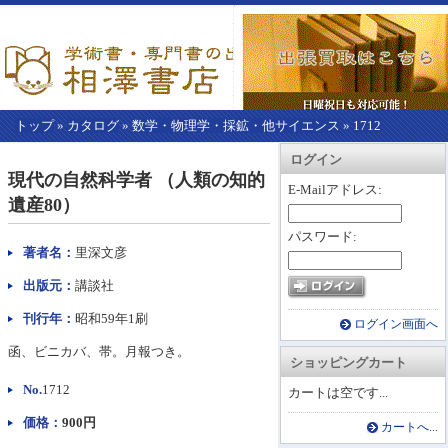
トップ
»
カタログ
»
数学・物理学・採鉱・他サイエンス
»
1712
【こ
アカウント情報
カートを見る
レジに進む
ログイン
こ
現代の自然科学者 （人類の知的
か
E-Mailアドレス:
遺産80）
ら
本
パスワード:
文】
著者名：
里深文彦
出版元：
講談社
刊行年：
昭和59年1刷
ログイン画面へ
函、ビニカバ、帯。月報つき。
ショッピングカート
No.
1712
カートは空です...
価格：
900円
カートへ...