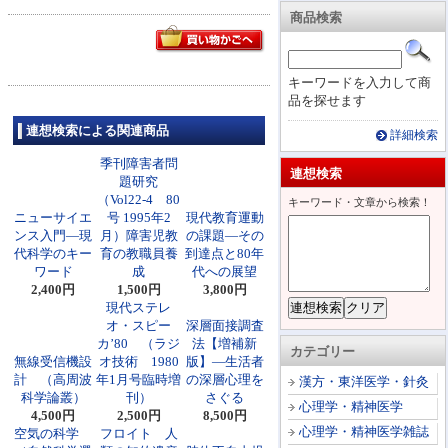
商品検索
キーワードを入力して商
品を探せます
連想検索による関連商品
詳細検索
季刊障害者問
連想検索
題研究
（Vol22-4 80
キーワード・文章から検索！
ニューサイエ
号 1995年2
現代教育運動
ンス入門―現
月）障害児教
の課題―その
代科学のキー
育の教職員養
到達点と80年
ワード
成
代への展望
2,400円
1,500円
3,800円
現代ステレ
オ・スピー
深層面接調査
カ’80 （ラジ
法【増補新
カテゴリー
無線受信機設
オ技術 1980
版】―生活者
計 （高周波
年1月号臨時増
の深層心理を
漢方・東洋医学・針灸
科学論叢）
刊）
さぐる
心理学・精神医学
4,500円
2,500円
8,500円
心理学・精神医学雑誌
空気の科学
フロイト 人