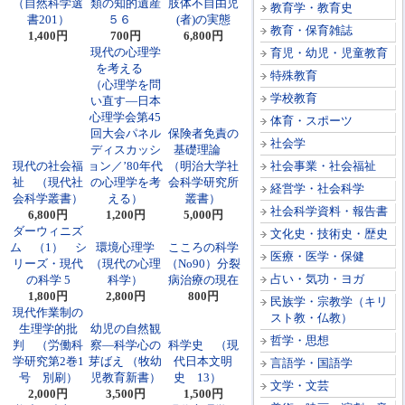
（自然科学選
類の知的遺産
肢体不自由児
教育学・教育史
書201）
５６
(者)の実態
教育・保育雑誌
1,400円
700円
6,800円
現代の心理学
育児・幼児・児童教育
を考える
特殊教育
（心理学を問
学校教育
い直す―日本
心理学会第45
体育・スポーツ
回大会パネル
保険者免責の
社会学
ディスカッシ
基礎理論
現代の社会福
ョン／’80年代
（明治大学社
社会事業・社会福祉
祉 （現代社
の心理学を考
会科学研究所
経営学・社会科学
会科学叢書）
える）
叢書）
社会科学資料・報告書
6,800円
1,200円
5,000円
ダーウィニズ
文化史・技術史・歴史
ム （1） シ
環境心理学
こころの科学
医療・医学・保健
リーズ・現代
（現代の心理
（No90）分裂
占い・気功・ヨガ
の科学 5
科学）
病治療の現在
1,800円
2,800円
800円
民族学・宗教学（キリ
現代作業制の
スト教・仏教）
生理学的批
幼児の自然観
哲学・思想
判 （労働科
察―科学心の
科学史 （現
学研究第2巻1
芽ばえ （牧幼
代日本文明
言語学・国語学
号 別刷）
児教育新書）
史 13）
文学・文芸
2,000円
3,500円
1,500円