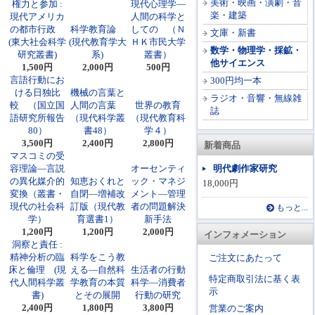
美術・映画・演劇・音
権力と参加 :
現代心理学―
楽・建築
現代アメリカ
人間の科学と
の都市行政
科学教育論
しての （Ｎ
文庫・新書
(東大社会科学
(現代教育学大
ＨＫ市民大学
数学・物理学・採鉱・
研究叢書)
系)
叢書）
他サイエンス
1,500円
2,000円
500円
言語行動にお
300円均一本
ける日独比
機械の言葉と
ラジオ・音響・無線雑
較 （国立国
人間の言葉
世界の教育
誌
語研究所報告
（現代科学叢
（現代教育科
80）
書48）
学４）
3,500円
2,400円
2,800円
新着商品
マスコミの受
容理論―言説
オーセンティ
明代劇作家研究
の異化媒介的
知恵おくれと
ック・マネジ
18,000円
変換（叢書・
自閉―増補改
メント―管理
現代の社会科
訂版（現代教
者の問題解決
もっと...
学）
育選書1）
新手法
1,200円
1,200円
2,000円
インフォメーション
洞察と責任 :
精神分析の臨
科学をこう教
ご注文にあたって
床と倫理 (現
える―自然科
生活者の行動
特定商取引法に基く表
代人間科学叢
学教育の本質
科学―消費者
示
書)
とその展開
行動の研究
2,400円
1,800円
3,800円
営業のご案内