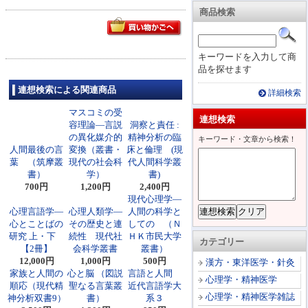
商品検索
キーワードを入力して商
品を探せます
連想検索による関連商品
詳細検索
マスコミの受
連想検索
容理論―言説
洞察と責任 :
の異化媒介的
精神分析の臨
キーワード・文章から検索！
人間最後の言
変換（叢書・
床と倫理 (現
葉 （筑摩叢
現代の社会科
代人間科学叢
書）
学）
書)
700円
1,200円
2,400円
現代心理学―
心理言語学―
心理人類学―
人間の科学と
心とことばの
その歴史と連
しての （Ｎ
研究 上・下
続性 現代社
ＨＫ市民大学
カテゴリー
【2冊】
会科学叢書
叢書）
12,000円
1,000円
500円
漢方・東洋医学・針灸
家族と人間の
心と脳 （図説
言語と人間
心理学・精神医学
順応（現代精
聖なる言葉叢
近代言語学大
心理学・精神医学雑誌
神分析双書9）
書）
系３