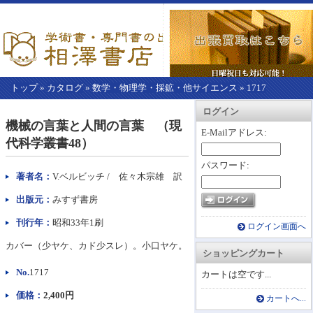
トップ
»
カタログ
»
数学・物理学・採鉱・他サイエンス
»
1717
【こ
アカウント情報
カートを見る
レジに進む
ログイン
こ
機械の言葉と人間の言葉 （現
か
E-Mailアドレス:
代科学叢書48）
ら
本
パスワード:
文】
著者名：
V.ベルビッチ / 佐々木宗雄 訳
出版元：
みすず書房
刊行年：
昭和33年1刷
ログイン画面へ
カバー（少ヤケ、カド少スレ）。小口ヤケ。
ショッピングカート
No.
1717
カートは空です...
価格：
2,400円
カートへ...