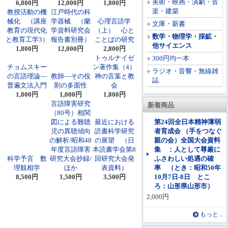
美術・映画・演劇・音
6,800円
12,000円
1,800円
楽・建築
教授活動の機
江戸時代の科
械化 （講座
学器械 （蘭
心理言語学
文庫・新書
教育の現代化
学資料研究会
（上） 心と
数学・物理学・採鉱・
と教育工学3）
報告書別冊）
ことばの研究
他サイエンス
1,800円
12,000円
2,800円
トゥルナイゼ
300円均一本
チョムスキー
ン著作集（4）
ラジオ・音響・無線雑
の言語理論―
教師―その役
神の言葉と教
誌
普遍文法入門
割の多面性
会
1,800円
1,000円
1,800円
言語障害研究
新着商品
（80号）相関
図による難聴
最近における
第24回全日本精神薄弱
児の異聴傾向
読書科学研究
者育成会 （手をつなぐ
の解析/昭和48
の展望 （日
親の会）全国大会資料
年度言語障害
本読書学会第8
集 ：人として尊厳に
科学予言 数
研究大会抄録/
回研究大会発
ふさわしい処遇の確
理観相学
ほか
表資料）
率 （とき：昭和50年
8,500円
1,500円
3,500円
10月7日-8日 とこ
ろ：山形県山形市）
2,000円
もっと...