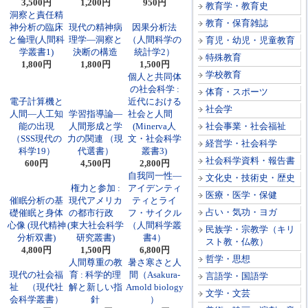
3,500円
1,200円
950円
教育学・教育史
洞察と責任精
教育・保育雑誌
神分析の臨床
現代の精神病
因果分析法
と倫理(人間科
理学―洞察と
（人間科学の
育児・幼児・児童教育
学叢書1)
決断の構造
統計学2）
特殊教育
1,800円
1,800円
1,500円
学校教育
個人と共同体
の社会科学 :
体育・スポーツ
電子計算機と
近代における
社会学
人間―人工知
学習指導論―
社会と人間
能の出現
人間形成と学
(Minerva人
社会事業・社会福祉
（SSS現代の
力の関連 （現
文・社会科学
経営学・社会科学
科学19）
代選書）
叢書3)
社会科学資料・報告書
600円
4,500円
2,800円
自我同一性―
文化史・技術史・歴史
権力と参加 :
アイデンティ
医療・医学・保健
催眠分析の基
現代アメリカ
ティとライ
占い・気功・ヨガ
礎催眠と身体
の都市行政
フ・サイクル
心像 (現代精神
(東大社会科学
（人間科学叢
民族学・宗教学（キリ
分析双書)
研究叢書)
書4）
スト教・仏教）
4,800円
1,500円
6,800円
哲学・思想
人間尊重の教
暑さ寒さと人
現代の社会福
育 : 科学的理
間（Asakura-
言語学・国語学
祉 （現代社
解と新しい指
Arnold biology
文学・文芸
会科学叢書）
針
）