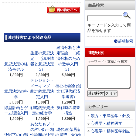
商品検索
キーワードを入力して商
品を探せます
連想検索による関連商品
詳細検索
経済分析と決
連想検索
生産の意思決
定理論 （経
定 （講座情
済分析のため
キーワード・文章から検索！
意思決定の経
報と意思決定
の数学入門
済モデル
5）
5）
1,800円
2,800円
6,800円
デシジョン・
メーキング―
福祉社会論 (創
意思決定の科
統計的意思決
文社現代経済
学
定入門
学選書)
5,800円
1,500円
1,200円
カテゴリー
線型計画とゲ
戦略的投資決
決戦時の農業
ーム理論入門
定の経営学
構造
漢方・東洋医学・針灸
1,500円
1,500円
1,800円
心理学・精神医学
あなたもプロ
の占い師―相
現代経済理論
心理学・精神医学雑誌
決戦下の山形
性診断の決定
の展望 全3巻