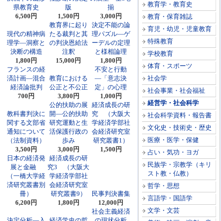
教育学・教育史
県教育史
版
揃
6,500円
1,500円
3,000円
教育・保育雑誌
教育界に起り
決定不能の論
育児・幼児・児童教育
現代の精神病
たる裁判と其
理パズル―ゲ
特殊教育
理学―洞察と
の判決恩給法
ーデルの定理
決断の構造
注釈
と様相論理
学校教育
1,800円
15,000円
1,800円
体育・スポーツ
フランスの経
不安と行動
済計画―混合
教育における
―「意志決
社会学
経済論批判
公正と不公正
定」の心理
社会事業・社会福祉
700円
3,800円
1,000円
経営学・社会科学
公的扶助の展
経済成長の研
教科書判決に
開―公的扶助
究 （大阪大
社会科学資料・報告書
関する文部省
研究運動と生
学経済学部社
文化史・技術史・歴史
通知について
活保護行政の
会経済研究室
医療・医学・保健
（法制資料）
歩み
研究叢書1）
3,500円
3,000円
1,500円
占い・気功・ヨガ
日本の経済発
経済成長の研
民族学・宗教学（キリ
展と金融
究3 （大阪大
スト教・仏教）
（一橋大学経
学経済学部社
済研究叢書別
会経済研究室
哲学・思想
冊）
研究叢書9）
民事判決書集
言語学・国語学
6,200円
1,800円
12,000円
文学・文芸
社会主義経済
決定分析―入
経済学史の哲
の現状分析