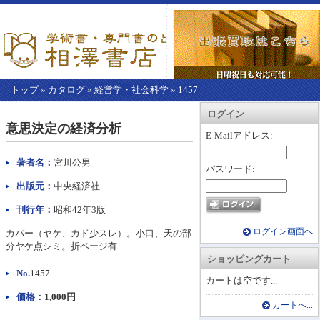
トップ
»
カタログ
»
経営学・社会科学
»
1457
【こ
アカウント情報
カートを見る
レジに進む
ログイン
こ
意思決定の経済分析
か
E-Mailアドレス:
ら
本
著者名：
宮川公男
パスワード:
文】
出版元：
中央経済社
刊行年：
昭和42年3版
ログイン画面へ
カバー（ヤケ、カド少スレ）。小口、天の部
分ヤケ点シミ。折ページ有
ショッピングカート
No.
1457
カートは空です...
価格：
1,000円
カートへ...