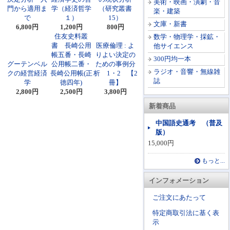
美術・映画・演劇・音
門から適用ま
学（経済哲学
（研究叢書
楽・建築
で
１）
15）
文庫・新書
6,800円
1,200円
800円
住友史料叢
数学・物理学・採鉱・
書 長崎公用
医療倫理 : よ
他サイエンス
帳五番・長崎
りよい決定の
300円均一本
グーテンベル
公用帳二番・
ための事例分
ラジオ・音響・無線雑
クの経営経済
長崎公用帳(正
析 1・2 【2
誌
学
徳四年)
冊】
2,800円
2,500円
3,800円
新着商品
中国語史通考 （普及
版）
15,000円
もっと...
インフォメーション
ご注文にあたって
特定商取引法に基く表
示