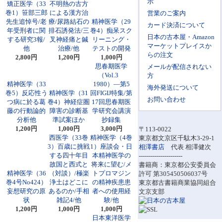
示
矯正医学（33
不明熱の古方
巻1）笹部三郎
による漢方治
営業のご案内
先生追悼号/老
療/尿路結石の
精神医学（29
カード決済について
年受刑者に関
排石誘発法/三
巻4）痴呆スク
日本の古本屋・Amazon
する研究3報/
叉神経痛と鍼
リーニング・
マーケットプレイスか
他
治療/他
テストの開発
らの注文
2,800円
1,200円
1,000円
思春期医学
メールが配信されない
（Vol.3
方
精神医学（33
1980）―第5
海外発送について
巻5）反応性う
精神医学（31
回FIGIJ特集/第
お問い合わせ
つ病に於る葛
巻4）神経症圏
17回思春期医
藤の行動論的
障害の診断基
学研究会講演
分析他
準試案ほか
抄録集
1,200円
1,000円
3,000円
〒113-0022
西医学（33巻
精神医学（4巻
東京都文京区千駄木3-29-1
3）百歳に挑戦
1）座談会・日
相澤書店
代表 相澤健次
する四十年目
本精神医学の
----------------------
故国と西式と
将来に望む/メ
書籍商：東京都公安委員会
精神医学（36
（対談）/極楽
トプロマジン
許可 第305450506037号
巻4号No424）
浄土はどこに
の精神疾患患
東京都古書籍商業協同組合
妄想研究の原
あるのか/手相
者への使用経
文京支部
状
雑記4/他
験/他
1,200円
1,000円
1,000円
日本東洋医学