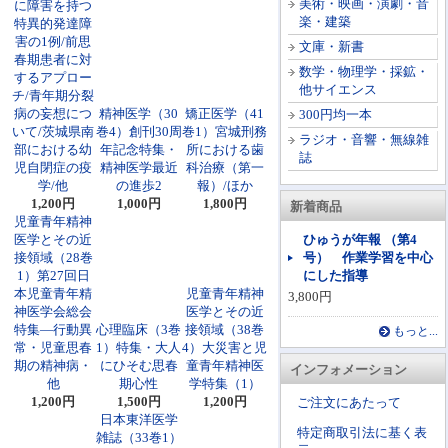
美術・映画・演劇・音
に障害を持つ
楽・建築
特異的発達障
害の1例/前思
文庫・新書
春期患者に対
数学・物理学・採鉱・
するアプロー
他サイエンス
チ/青年期分裂
病の妄想につ
精神医学（30
矯正医学（41
300円均一本
いて/茨城県南
巻4）創刊30周
巻1）宮城刑務
ラジオ・音響・無線雑
部における幼
年記念特集・
所における歯
誌
児自閉症の疫
精神医学最近
科治療（第一
学/他
の進歩2
報）/ほか
1,200円
1,000円
1,800円
新着商品
児童青年精神
医学とその近
ひゅうが年報 （第4
接領域（28巻
号） 作業学習を中心
1）第27回日
にした指導
本児童青年精
児童青年精神
3,800円
神医学会総会
医学とその近
特集―行動異
心理臨床（3巻
接領域（38巻
もっと...
常・児童思春
1）特集・大人
4）大災害と児
期の精神病・
にひそむ思春
童青年精神医
インフォメーション
他
期心性
学特集（1）
1,200円
1,500円
1,200円
ご注文にあたって
日本東洋医学
特定商取引法に基く表
雑誌（33巻1）