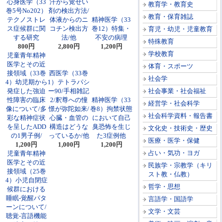
心身医学（33
汗から覚せい
教育学・教育史
巻5号No202）
剤の検出方法/
教育・保育雑誌
テクノストレ
体液からのニ
精神医学（33
ス症候群に関
コチン検出方
巻12）特集・
育児・幼児・児童教育
する研究
法/他
不安の病理
特殊教育
800円
2,800円
1,200円
学校教育
児童青年精神
医学とその近
体育・スポーツ
接領域（33巻
西医学（33巻
社会学
4）幼児期から
1）テトラパシ
発症した強迫
ー90/手相雑記
社会事業・社会福祉
性障害の臨床
2/釈尊への憧
精神医学（33
経営学・社会科学
像について/多
憬が弥陀如来/
巻8）拘禁状態
社会科学資料・報告書
彩な精神症状
心臓・血管の
において自己
を呈したADD
構造はどうな
臭恐怖を生じ
文化史・技術史・歴史
の1男子例/
っているか/他
た3症例他
医療・医学・保健
1,200円
1,000円
1,200円
占い・気功・ヨガ
児童青年精神
医学とその近
民族学・宗教学（キリ
接領域（25巻
スト教・仏教）
4）小児自閉症
哲学・思想
候群における
睡眠‐覚醒パタ
言語学・国語学
ーンについて/
文学・文芸
聴覚‐言語機能