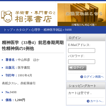
トップ
»
カタログ
»
心理学・精神医学雑誌
»
9498
【こ
アカウント情報
カートを見る
レジに進む
ログイン
こ
精神医学（33巻4）前思春期周期
か
E-Mailアドレス:
性精神病の1例他
ら
本
パスワード:
文】
著者名：
中山和彦 ほか
出版元：
医学書院
刊行年：
1991年4月
ログイン画面へ
表紙少スレ。赤鉛筆線引
ショッピングカート
No.
9498
カートは空です...
価格：
1,200円
カートへ...