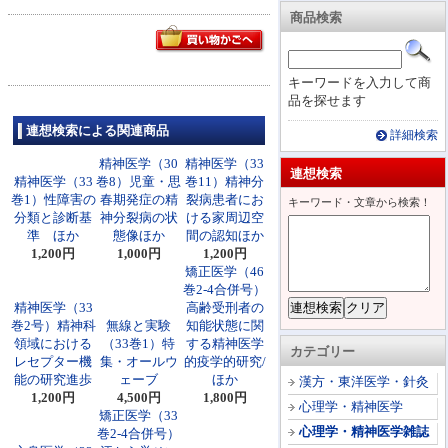
商品検索
キーワードを入力して商
品を探せます
連想検索による関連商品
詳細検索
精神医学（30
精神医学（33
連想検索
精神医学（33
巻8）児童・思
巻11）精神分
巻1）性障害の
春期発症の精
裂病患者にお
キーワード・文章から検索！
分類と診断基
神分裂病の状
ける家周辺空
準 ほか
態像ほか
間の認知ほか
1,200円
1,000円
1,200円
矯正医学（46
巻2-4合併号）
精神医学（33
高齢受刑者の
巻2号）精神科
無線と実験
知能状態に関
領域における
（33巻1）特
する精神医学
カテゴリー
レセプター機
集・オールウ
的疫学的研究/
能の研究進歩
ェーブ
ほか
漢方・東洋医学・針灸
1,200円
4,500円
1,800円
心理学・精神医学
矯正医学（33
心理学・精神医学雑誌
巻2-4合併号）