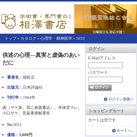
トップ
»
カタログ
»
心理学・精神医学
»
5653
【こ
アカウント情報
カートを見る
レジに進む
ログイン
こ
供述の心理―真実と虚偽のあい
か
E-Mailアドレス:
だに
ら
本
パスワード:
文】
著者名：
植松正
出版元：
日本評論社
刊行年：
1964年
ログイン画面へ
函（ヤケ多。背に表題書込）。本体背スレ。
ショッピングカート
小口ヤケ。見返著者献署名
カートは空です...
No.
5653
カートへ...
価格：
3,000円