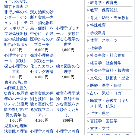
ィール分析に
教育学・教育史
関する調査-2/
教育・保育雑誌
非行少年のベ
漢方治療の診
ンダー・ゲシ
断と実践―内
育児・幼児・児童教育
ュタルト・テ
科・消化器疾
特殊教育
スト/ポリグラ
患（症例）を
心理学ゼミナ
学校教育
フ虚偽検出検
中心に 西洋
ール―実験に
査の統計的信
医学からのア
探る心理学の
体育・スポーツ
拠性評価/ほか
プローチ
世界
社会学
1,800円
6,000円
1,800円
心理学ゼミナ
発達心理療法
社会事業・社会福祉
ール―実験に
―実践と一体
経営学・社会科学
探る心理学の
化したカウン
絵と図形の心
社会科学資料・報告書
世界
セリング理論
理学
2,000円
6,800円
2,000円
文化史・技術史・歴史
青年心理(5巻
医療・医学・保健
4)権威主義的
占い・気功・ヨガ
な青年/犯罪青
教育実践の原
教育心理学試
年のパースナ
則と技術―体
論―教師の豊
民族学・宗教学（キリ
リティ/態度尺
験と実例で語
かな実践をき
スト教・仏教）
度の作り方/沖
る実践マニュ
りひらくため
哲学・思想
縄の青年/他
アル
に
1,000円
4,500円
800円
言語学・国語学
児童の心理療
文学・文芸
法実践と理論
心理学と教育
心理学と教育