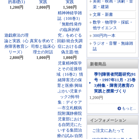
美術・映画・演劇・音
的基礎(1)
実践
実践
楽・建築
1,200円
2,000円
1,500円
精神神経学雑
文庫・新書
誌（108巻3）
数学・物理学・採鉱・
「無動性発作
他サイエンス
の臨床的研
遊戯療法の理
究」をめぐる
300円均一本
論と実践（心
真実を求めて :
回顧/統合失調
ラジオ・音響・無線雑
身障害教育シ
司祭と臨床心
症における虚
誌
リーズ）
理士の対話
偽主題/他
2,800円
1,000円
1,000円
児童精神医学
新着商品
とその近接領
域（16巻2）情
季刊障害者問題研究(91
緒障害児の保
号・1997年11月・25巻
育と医療/興味
3)特集・障害児教育の
ぶかい児童チ
実践と授業づくり
ック2例/特
1,200円
集：デイケア
―市立札幌病
もっと...
院附属静療院
児童部におけ
インフォメーション
る自閉児にた
いする集団治
ご注文にあたって
療の試み/自閉