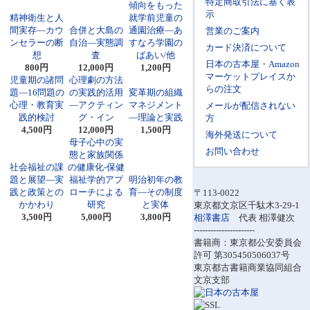
特定商取引法に基く表
傾向をもった
示
精神衛生と人
就学前児童の
間実存―カウ
合併と大島の
通園治療―あ
営業のご案内
ンセラーの断
自治―実態調
すなろ学園の
カード決済について
想
査
ばあい/他
日本の古本屋・Amazon
800円
12,000円
1,200円
マーケットプレイスか
児童期の諸問
心理劇の方法
らの注文
題―16問題の
の実践的活用
変革期の組織
心理・教育実
―アクティン
マネジメント
メールが配信されない
践的検討
グ・イン
―理論と実践
方
4,500円
12,000円
1,500円
海外発送について
母子心中の実
お問い合わせ
態と家族関係
社会福祉の課
の健康化-保健
題と展望―実
福祉学的アプ
明治初年の教
践と政策との
ローチによる
育―その制度
〒113-0022
かかわり
研究
と実体
東京都文京区千駄木3-29-1
3,500円
5,000円
3,800円
相澤書店
代表 相澤健次
----------------------
書籍商：東京都公安委員会
許可 第305450506037号
東京都古書籍商業協同組合
文京支部