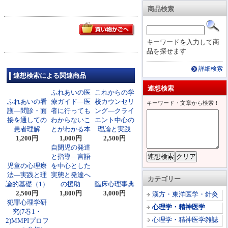
商品検索
キーワードを入力して商
品を探せます
詳細検索
連想検索による関連商品
連想検索
ふれあいの医
これからの学
ふれあいの看
療ガイド―医
校カウンセリ
キーワード・文章から検索！
護―問診・面
者に行っても
ング―クライ
接を通しての
わからないこ
エント中心の
患者理解
とがわかる本
理論と実践
1,200円
1,000円
2,500円
自閉児の発達
と指導―言語
児童の心理療
を中心とした
法―実践と理
実態と発達へ
カテゴリー
論的基礎（1）
の援助
臨床心理事典
2,500円
1,800円
3,000円
漢方・東洋医学・針灸
犯罪心理学研
心理学・精神医学
究(7巻1・
心理学・精神医学雑誌
2)MMPIプロフ