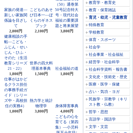
教育学・教育史
（50）通巻第
家族の発達―
こどものあそ
50号記念特大
教育・保育雑誌
新しい家族関
び日本一―ぼ
号・現代社会
育児・幼児・児童教育
係論を目ざし
くらのギネス
福祉の重要課
特殊教育
て
ブック
題と将来展望
2,000円
2,100円
3,800円
学校教育
健康相談の手
体育・スポーツ
帖―こども・
ふじん・せい
社会学
じん・ひふ・
社会事業・社会福祉
そのた（生活
経営学・社会科学
教育シリーズ
世界の四大料
21・22）
理基本事典
社会福祉の道
社会科学資料・報告書
1,800円
1,500円
1,800円
文化史・技術史・歴史
仕事がはかど
医療・医学・保健
るクラス担任
の事務手続ガ
占い・気功・ヨガ
イド（シリー
民族学・宗教学（キリ
ズ中・高校担
熱力学と統計
スト教・仏教）
任の実務4）
物理学
身体障害事典
1,000円
3,800円
4,000円
哲学・思想
こどもの心を
言語学・国語学
育てる（第四
文学・文芸
集）―小児科
医五十年目/