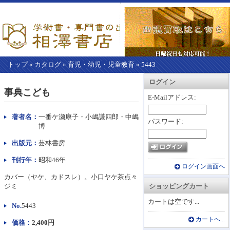
トップ
»
カタログ
»
育児・幼児・児童教育
»
5443
【こ
アカウント情報
カートを見る
レジに進む
ログイン
こ
事典こども
か
E-Mailアドレス:
ら
本
著者名：
一番ケ瀬康子・小嶋謙四郎・中嶋
パスワード:
文】
博
出版元：
芸林書房
刊行年：
昭和46年
ログイン画面へ
カバー（ヤケ、カドスレ）。小口ヤケ茶点々
ジミ
ショッピングカート
カートは空です...
No.
5443
カートへ...
価格：
2,400円