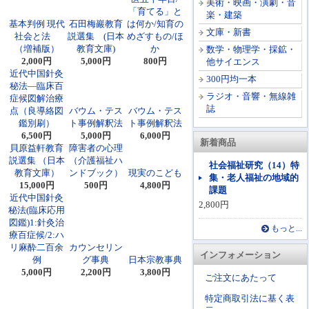
美術・映画・演劇・音
「育てる」と
楽・建築
基本判例 現代
石田梅巖教育
は何か/知育の
文庫・新書
社会と法
説選集 (日本
めざすもの/ほ
（増補版）
教育文庫)
か
数学・物理学・採鉱・
2,000円
5,000円
800円
他サイエンス
近代中国針灸
300円均一本
秘法―臨床百
ラジオ・音響・無線雑
症候図解治療
誌
点（良導絡図
バウム・テス
バウム・テス
鑑別刷）
ト事例解釈法
ト事例解釈法
6,500円
5,000円
6,000円
新着商品
貝原益軒教育
障害者の心理
説選集 （日本
（介護福祉ハ
社会福祉研究（14）特
教育文庫）
ンドブック）
現実のこども
集・老人福祉の地域的
15,000円
500円
4,800円
課題
近代中国針灸
2,800円
秘法(臨床応用
図鑑)1:針灸治
もっと...
療百症候/2:ハ
リ麻酔二百余
カウンセリン
インフォメーション
例
グ事典
日本宗教事典
5,000円
2,200円
3,800円
ご注文にあたって
特定商取引法に基く表