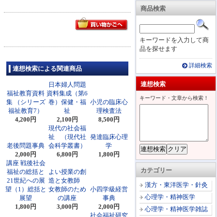
商品検索
キーワードを入力して商
品を探せます
詳細検索
連想検索による関連商品
連想検索
日本婦人問題
福祉教育資料
資料集成（第6
キーワード・文章から検索！
集 （シリーズ
巻）保健・福
小児の臨床心
福祉教育7）
祉
理検査法
4,200円
2,100円
8,500円
現代の社会福
祉 （現代社
発達臨床心理
老後問題事典
会科学叢書）
学
2,000円
6,800円
1,800円
講座 戦後社会
カテゴリー
福祉の総括と
よい授業の創
21世紀への展
造と女教師
漢方・東洋医学・針灸
望（1）総括と
女教師のため
小四学級経営
心理学・精神医学
展望
の講座
事典
1,800円
3,000円
2,000円
心理学・精神医学雑誌
社会福祉研究