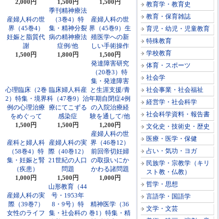
2,000円
1,500円
1,500円
教育学・教育史
季刊精神療法
教育・保育雑誌
産婦人科の世
（3巻4）特
産婦人科の世
界（45巻4）
集・精神分裂
界（45巻9）生
育児・幼児・児童教育
妊娠と脂質代
病の精神療法
殖医学への新
特殊教育
謝
症例/他
しい手術操作
学校教育
1,500円
1,800円
1,500円
発達障害研究
体育・スポーツ
（20巻3）特
社会学
集・発達障害
心理臨床（2巻
臨床婦人科産
と生涯支援/青
社会事業・社会福祉
2）特集・境界
科（47巻9）治
年期自閉症4例
経営学・社会科学
例の心理治療
療にてこずる
の入院治療経
社会科学資料・報告書
をめぐって
感染症
験を通して/他
1,500円
1,500円
1,200円
文化史・技術史・歴史
産婦人科の世
医療・医学・保健
産科と婦人科
産婦人科の実
界（46巻12）
占い・気功・ヨガ
（58巻4）特
際（40巻12）
前回帝切妊婦
集・妊娠と腎
21世紀の人口
の取扱いにか
民族学・宗教学（キリ
（疾患）
問題
かわる諸問題
スト教・仏教）
1,000円
1,500円
1,000円
哲学・思想
山形教育（44
産婦人科の実
号・1953年
言語学・国語学
際（39巻7）
8・9号）特
精神医学（36
文学・文芸
女性のライフ
集・社会科の
巻1）特集・精