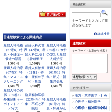
商品検索
キーワードを入力して商
品を探せます
詳細検索
連想検索による関連商品
連想検索
産婦人科治療
産婦人科の世
産婦人科治療
（67巻6）特
界（42巻8）産
（69巻5）女性
キーワード・文章から検索！
集・不妊症―
婦人科におけ
のQOLと産婦
最近の話題
る骨粗鬆症
人科治療
1,500円
1,500円
1,500円
産婦人科治療
産婦人科治療
産婦人科治療
（67巻5）特
（62巻2）特
（61巻1）特
集・マス・ス
集・産科の手
集・胎児・新
クリーニング
術・処置
生児仮死
1,500円
1,500円
1,500円
カテゴリー
産婦人科の実
際（39巻5）
臨床精神医学
漢方・東洋医学・針灸
外来診断キー
（22巻4号）特
産婦人科治療
心理学・精神医学
ポイントアド
集・不眠と不
（61巻2）特
心理学・精神医学雑誌
バイス
眠症
集・卵巣がん