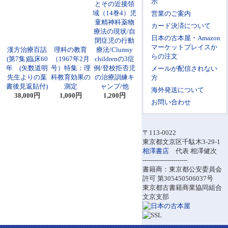
示
とその近接領
域（14巻4）児
営業のご案内
童精神科薬物
カード決済について
療法の現状/自
日本の古本屋・Amazon
閉症児の行動
マーケットプレイスか
漢方治療百話
理科の教育
療法/Clumsy
らの注文
(第7集)臨床60
（1967年2月
childrenの3症
年 (矢数道明
号）特集：理
例/登校拒否児
メールが配信されない
先生よりの葉
科教育効果の
の治療訓練キ
方
書後見返貼付)
測定
ャンプ/他
海外発送について
38,000円
1,000円
1,200円
お問い合わせ
〒113-0022
東京都文京区千駄木3-29-1
相澤書店
代表 相澤健次
----------------------
書籍商：東京都公安委員会
許可 第305450506037号
東京都古書籍商業協同組合
文京支部