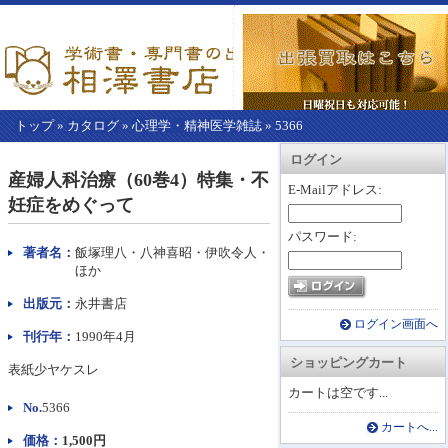
トップ
»
カタログ
»
心理学・精神医学雑誌
»
5366
【こ
アカウント情報
カートを見る
レジに進む
ログイン
こ
産婦人科治療（60巻4）特集・不
か
E-Mailアドレス:
妊症をめぐって
ら
本
パスワード:
文】
著者名：
飯塚理八・八神喜昭・伊吹令人・
ほか
出版元：
永井書店
ログイン画面へ
刊行年：
1990年4月
ショッピングカート
表紙少ヤケスレ
カートは空です...
No.
5366
カートへ...
価格：
1,500円