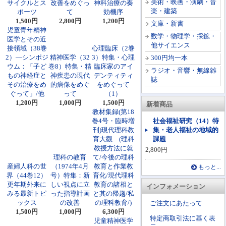
美術・映画・演劇・音
サイクルとス
改善をめぐっ
神科治療の奏
楽・建築
ポーツ
て
効機序
1,500円
2,800円
1,200円
文庫・新書
児童青年精神
数学・物理学・採鉱・
医学とその近
他サイエンス
接領域（38巻
心理臨床（2巻
2）―シンポジ
精神医学（32
3）特集・心理
300円均一本
ウム：「子ど
巻8）特集・精
臨床家のアイ
ラジオ・音響・無線雑
もの神経症と
神疾患の現代
デンティティ
誌
その治療をめ
的病像をめぐ
をめぐって
ぐって」/他
って
（1）
1,200円
1,000円
1,500円
新着商品
教材集録(第18
巻4号・臨時増
社会福祉研究（14）特
刊)現代理科教
集・老人福祉の地域的
育大觀 (理科
課題
教授方法に就
2,800円
理科の教育
て/今後の理科
産婦人科の世
（1974年4月
教育と作業教
もっと...
界（44巻12）
号）特集：新
育化/現代理科
更年期外来に
しい視点に立
教育の諸相と
インフォメーション
みる最新トピ
った指導計画
と其の帰趨/私
ックス
の改善
の理科教育/)
ご注文にあたって
1,500円
1,000円
6,300円
特定商取引法に基く表
児童精神医学