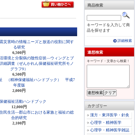
商品検索
キーワードを入力して商
品を探せます
詳細検索
震災害時の情報ニーズと放送の役割に関す
る研究
連想検索
6,500円
活環境と分裂病の陰性症状―ウィングとブ
キーワード・文章から検索！
詳細調査（ぜんかれん保健福祉研究所モノ
グラフ9）
6,500円
祉 （精神保健福祉ハンドブック） 平成7
年度版
2,000円
保健福祉活動ハンドブック
カテゴリー
12,000円
住民生活―郡山市における家族と福祉の総
漢方・東洋医学・針灸
合的研究
心理学・精神医学
2,100円
心理学・精神医学雑誌