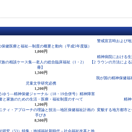
警戒宣言時および地
の保健医療と福祉―制度の概要と動向（平成5年度版）
1,000円
精神病院における生
家族の相談ケース集―老人の総合臨床福祉（1・2） 【2
ラウンの方法による
冊】
1,500円
我が国の精神保健福
児童文学研究必携
1,200円
うゆう―精神保健ジャーナル（18・19合併号）精神障害
者と家族のための生活・医療・福祉制度のすべて
精神
1,200円
ニティ・アプローチの理論と技法―地区保健福祉計画の
変貌する地方都市と
手びき
8,500円
祉研究（53）特集・地域福祉新時代－社会福祉改革と地