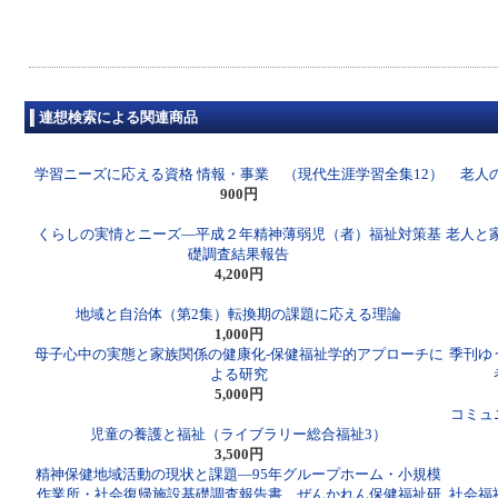
連想検索による関連商品
学習ニーズに応える資格 情報・事業 （現代生涯学習全集12）
老人
900円
くらしの実情とニーズ―平成２年精神薄弱児（者）福祉対策基
老人と
礎調査結果報告
4,200円
地域と自治体（第2集）転換期の課題に応える理論
1,000円
母子心中の実態と家族関係の健康化-保健福祉学的アプローチに
季刊ゆ
よる研究
5,000円
コミュ
児童の養護と福祉（ライブラリー総合福祉3）
3,500円
精神保健地域活動の現状と課題―95年グループホーム・小規模
作業所・社会復帰施設基礎調査報告書 ぜんかれん保健福祉研
社会福