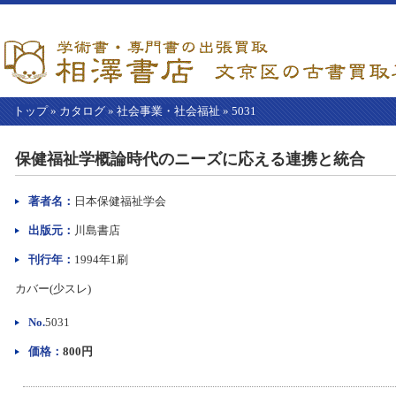
トップ
»
カタログ
»
社会事業・社会福祉
»
5031
【こ
こ
保健福祉学概論時代のニーズに応える連携と統合
か
ら
本
著者名：
日本保健福祉学会
文】
出版元：
川島書店
刊行年：
1994年1刷
カバー(少スレ)
No.
5031
価格：
800円