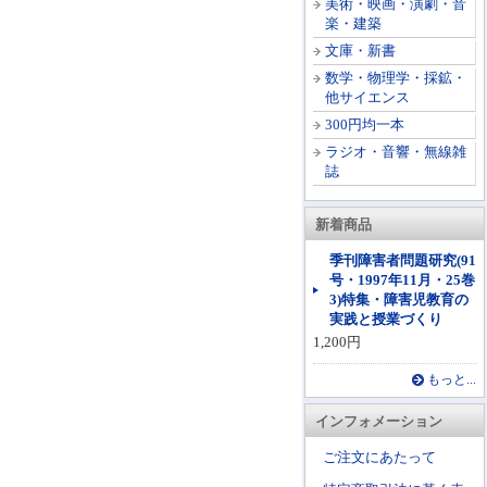
美術・映画・演劇・音
楽・建築
文庫・新書
数学・物理学・採鉱・
他サイエンス
300円均一本
ラジオ・音響・無線雑
誌
新着商品
季刊障害者問題研究(91
号・1997年11月・25巻
3)特集・障害児教育の
実践と授業づくり
1,200円
もっと...
インフォメーション
ご注文にあたって