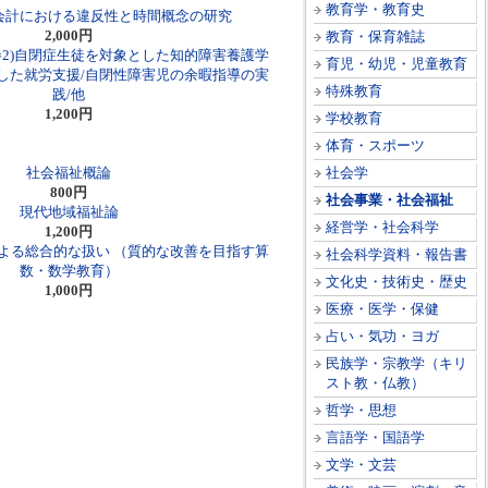
教育学・教育史
会計における違反性と時間概念の研究
2,000円
教育・保育雑誌
巻2)自閉症生徒を対象とした知的障害養護学
育児・幼児・児童教育
した就労支援/自閉性障害児の余暇指導の実
特殊教育
践/他
1,200円
学校教育
体育・スポーツ
社会福祉概論
社会学
800円
社会事業・社会福祉
現代地域福祉論
経営学・社会科学
1,200円
よる総合的な扱い （質的な改善を目指す算
社会科学資料・報告書
数・数学教育）
文化史・技術史・歴史
1,000円
医療・医学・保健
占い・気功・ヨガ
民族学・宗教学（キリ
スト教・仏教）
哲学・思想
言語学・国語学
文学・文芸