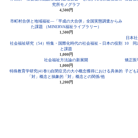
究所モノグラフ
4,500円
市町村合併と地域福祉―「平成の大合併」全国実態調査からみ
た課題 （MINERVA福祉ライブラリー）
1,500円
日本社
社会福祉研究（54）特集・国際化時代の社会福祉－日本の役割
10 
と課題
1,000円
社会福祉方法論の新展開
矯正医
1,000円
特殊教育学研究(41巻1)自閉症児の大小概念獲得における具体的
子ども
「対」概念と抽象的「対」概念との関係/他
1,200円