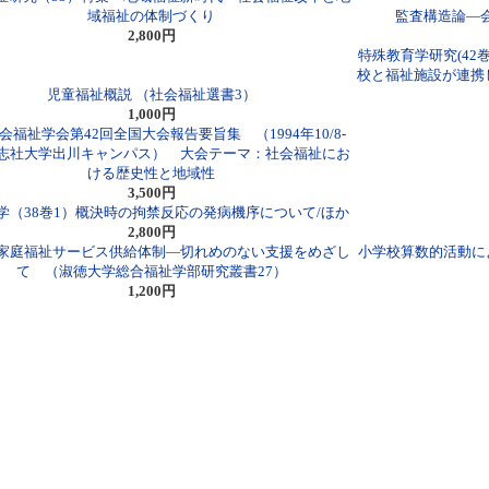
域福祉の体制づくり
監査構造論―
2,800円
特殊教育学研究(42
校と福祉施設が連携
児童福祉概説 （社会福祉選書3）
1,000円
会福祉学会第42回全国大会報告要旨集 （1994年10/8-
同志社大学出川キャンパス） 大会テーマ：社会福祉にお
ける歴史性と地域性
3,500円
学（38巻1）概決時の拘禁反応の発病機序について/ほか
2,800円
家庭福祉サービス供給体制―切れめのない支援をめざし
小学校算数的活動に
て （淑徳大学総合福祉学部研究叢書27）
1,200円