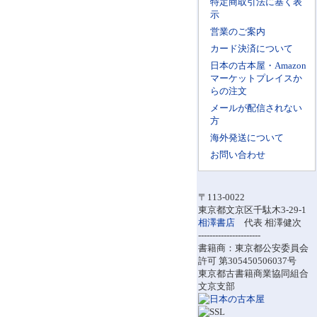
特定商取引法に基く表
示
営業のご案内
カード決済について
日本の古本屋・Amazon
マーケットプレイスか
らの注文
メールが配信されない
方
海外発送について
お問い合わせ
〒113-0022
東京都文京区千駄木3-29-1
相澤書店
代表 相澤健次
----------------------
書籍商：東京都公安委員会
許可 第305450506037号
東京都古書籍商業協同組合
文京支部