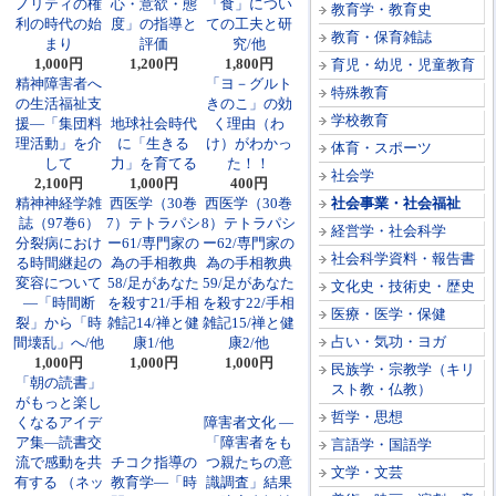
ノリティの権
心・意欲・態
「食」につい
教育学・教育史
利の時代の始
度」の指導と
ての工夫と研
教育・保育雑誌
まり
評価
究/他
1,000円
1,200円
1,800円
育児・幼児・児童教育
精神障害者へ
「ヨ－グルト
特殊教育
の生活福祉支
きのこ」の効
学校教育
援―「集団料
地球社会時代
く理由（わ
理活動」を介
に「生きる
け）がわかっ
体育・スポーツ
して
力」を育てる
た！！
社会学
2,100円
1,000円
400円
精神神経学雑
西医学（30巻
西医学（30巻
社会事業・社会福祉
誌（97巻6）
7）テトラパシ
8）テトラパシ
経営学・社会科学
分裂病におけ
ー61/専門家の
ー62/専門家の
社会科学資料・報告書
る時間継起の
為の手相教典
為の手相教典
変容について
58/足があなた
59/足があなた
文化史・技術史・歴史
―「時間断
を殺す21/手相
を殺す22/手相
医療・医学・保健
裂」から「時
雑記14/禅と健
雑記15/禅と健
占い・気功・ヨガ
間壊乱」へ/他
康1/他
康2/他
1,000円
1,000円
1,000円
民族学・宗教学（キリ
「朝の読書」
スト教・仏教）
がもっと楽し
哲学・思想
くなるアイデ
障害者文化 ―
ア集―読書交
「障害者をも
言語学・国語学
流で感動を共
チコク指導の
つ親たちの意
文学・文芸
有する （ネッ
教育学―「時
識調査」結果