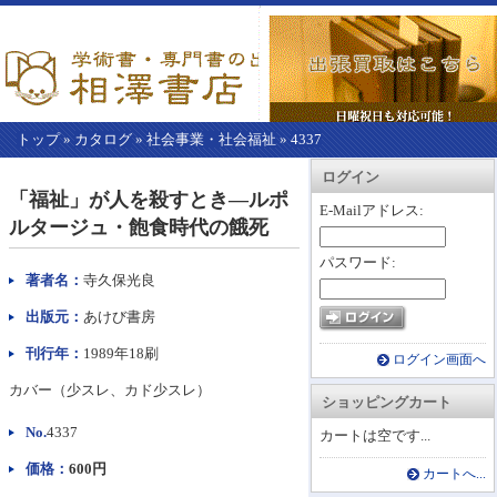
トップ
»
カタログ
»
社会事業・社会福祉
»
4337
【こ
アカウント情報
カートを見る
レジに進む
ログイン
こ
「福祉」が人を殺すとき―ルポ
か
E-Mailアドレス:
ルタージュ・飽食時代の餓死
ら
本
パスワード:
文】
著者名：
寺久保光良
出版元：
あけび書房
刊行年：
1989年18刷
ログイン画面へ
カバー（少スレ、カド少スレ）
ショッピングカート
No.
4337
カートは空です...
価格：
600円
カートへ...