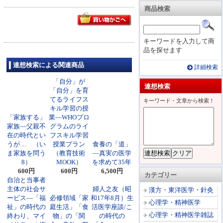
商品検索
キーワードを入力して商
品を探せます
連想検索による関連商品
詳細検索
「自分」が
連想検索
「自分」を育
てるライフス
キーワード・文章から検索！
キル学習の授
「家族する」
業―WHOプロ
家族―父親不
グラムのライ
在の時代とい
フスキル学習
うが… （い
授業プラン
食養の「道」
ま家族を問う
（教育技術
―真実の医学
8）
MOOK）
を求めて35年
600円
600円
6,500円
カテゴリー
自治と当事者
主体の社会サ
婦人之友（昭
漢方・東洋医学・針灸
ービス―「福
必修領域「家
和17年8月）生
心理学・精神医学
祉」の時代の
庭生活」「食
活医学座談/こ
心理学・精神医学雑誌
終わり、マイ
物」の「関
の時代の