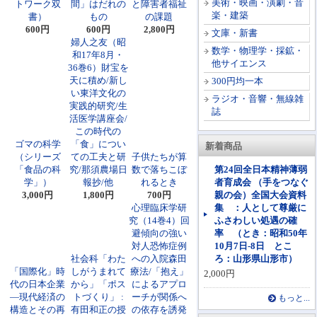
美術・映画・演劇・音
トワーク双
間」はだれの
と障害者福祉
楽・建築
書）
もの
の課題
600円
600円
2,800円
文庫・新書
婦人之友（昭
数学・物理学・採鉱・
和17年8月・
他サイエンス
36巻6）財宝を
天に積め/新し
300円均一本
い東洋文化の
ラジオ・音響・無線雑
実践的研究/生
誌
活医学講座会/
この時代の
ゴマの科学
「食」につい
新着商品
（シリーズ
ての工夫と研
子供たちが算
「食品の科
究/那須農場日
数で落ちこぼ
第24回全日本精神薄弱
学」）
報抄/他
れるとき
者育成会 （手をつなぐ
3,000円
1,800円
700円
親の会）全国大会資料
心理臨床学研
集 ：人として尊厳に
究（14巻4）回
ふさわしい処遇の確
避傾向の強い
率 （とき：昭和50年
対人恐怖症例
10月7日-8日 とこ
社会科「わた
への入院森田
ろ：山形県山形市）
「国際化」時
しがうまれて
療法/「抱え」
2,000円
代の日本企業
から」「ポス
によるアプロ
―現代経済の
トづくり」 :
ーチが関係へ
もっと...
構造とその再
有田和正の授
の依存を誘発