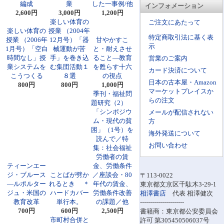
編成
業
した一事例/他
インフォメーション
2,600円
3,000円
1,200円
楽しい体育の
ご注文にあたって
楽しい体育の
授業 （2004年
特定商取引法に基く表
授業 （2006年
12月号）「器
甘やかすこ
示
1月号）「空白
械運動が苦
と・耐えさせ
時間なし」授
手」を巻き込
ること―教育
営業のご案内
業システムを
む集団活動１
を甦らす十六
カード決済について
こうつくる
８選
の視点
日本の古本屋・Amazon
800円
800円
1,000円
マーケットプレイスか
季刊・福祉問
らの注文
題研究（2）
「シンポジウ
メールが配信されない
ム・現代の貧
方
困」（1号）を
海外発送について
読んで／特
お問い合わせ
集：社会福祉
労働者の賃
ティーンエー
金、労働条件
ジ・ブルース
ことばが劈か
／座談会・80
〒113-0022
―ルポルター
れるとき ＊
年代の賃金、
東京都文京区千駄木3-29-1
ジュ・米国の
ハードカバー
労働条件改善
相澤書店
代表 相澤健次
教育改革
単行本。
の課題／他
----------------------
700円
600円
2,500円
書籍商：東京都公安委員会
市町村合併と
許可 第305450506037号