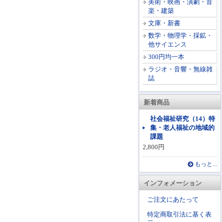
美術・映画・演劇・音
楽・建築
文庫・新書
数学・物理学・採鉱・
他サイエンス
300円均一本
ラジオ・音響・無線雑
誌
新着商品
社会福祉研究（14）特
集・老人福祉の地域的
課題
2,800円
もっと...
インフォメーション
ご注文にあたって
特定商取引法に基く表