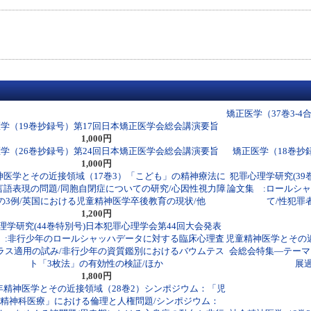
矯正医学（37巻3-
学（19巻抄録号）第17回日本矯正医学会総会講演要旨
1,000円
学（26巻抄録号）第24回日本矯正医学会総会講演要旨
矯正医学（18巻抄
1,000円
神医学とその近接領域（17巻3）「こども」の精神療法に
犯罪心理学研究(39
言語表現の問題/同胞自閉症についての研究/心因性視力障
論文集 :ロールシ
の3例/英国における児童精神医学卒後教育の現状/他
て/性犯罪
1,200円
理学研究(44巻特別号)日本犯罪心理学会第44回大会発表
 :非行少年のロールシャッハデータに対する臨床心理査
児童精神医学とその近
ラス適用の試み/非行少年の資質鑑別におけるバウムテス
会総会特集―テーマ
ト「3枚法」の有効性の検証/ほか
展
1,800円
年精神医学とその近接領域（28巻2）シンポジウム：「児
精神科医療」における倫理と人権問題/シンポジウム：