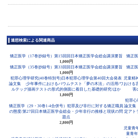
連想検索による関連商品
矯正医学（17巻抄録号）第15回回日本矯正医学会総会講演要旨
矯正医
1,000円
矯正医学（35巻抄録号）第33回回日本矯正医学会総会講演要旨
矯正医
1,000円
犯罪心理学研究(40巻特別号)日本犯罪心理学会第40回大会発表
児童精
論文集 :少年事件におけるバウムテスト「夢の木法」の活用/ワ
おける
ルテッグ描画テストの形式的側面に着目した基礎的研究/ほか
害
1,800円
犯罪心
矯正医学（29・30巻1-4合併号）犯罪及び非行に対する矯正職員
論文集
の態度/第27回日本矯正医学会総会・少年非行の推移と現状の問
定アト
題点
2,800円
児童青
童青年