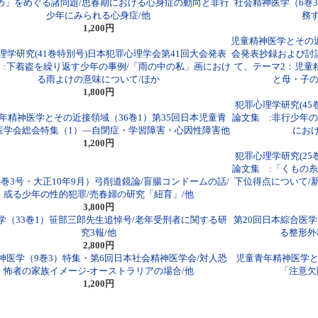
め」をめぐる諸問題/思春期における心身症の動向と非行
社会精神医学（6巻
少年にみられる心身症/他
務
1,200円
児童精神医学とその近
理学研究(41巻特別号)日本犯罪心理学会第41回大会発表
会発表抄録および討
 :下着盗を繰り返す少年の事例/「雨の中の私」画におけ
て、テーマ2：児童
る雨よけの意味について/ほか
と母・子の
1,800円
犯罪心理学研究(45
年精神医学とその近接領域（36巻1）第35回日本児童青
論文集 :非行少年の
医学会総会特集（1）―自閉症・学習障害・心因性障害他
にお
1,200円
犯罪心理学研究(25
論文集 :「くもの
4巻3号・大正10年9月）弓削道鏡論/盲腸コンドームの話/
下位得点について/新
或る少年の性的犯罪/売春婦の研究「紐育」/他
3,800円
学（33巻1）笹部三郎先生追悼号/老年受刑者に関する研
第20回日本綜合医
究3報/他
る整形外
2,800円
神医学（9巻3）特集・第6回日本社会精神医学会/対人恐
児童青年精神医学と
怖者の家族イメージ-オーストラリアの場合/他
「注意欠
1,200円