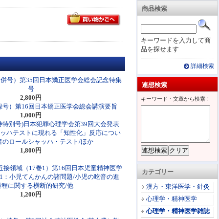
商品検索
キーワードを入力して商
品を探せます
詳細検索
4合併号）第35回日本矯正医学会総会記念特集
連想検索
号
2,800円
キーワード・文章から検索！
録号）第16回日本矯正医学会総会講演要旨
1,000円
巻特別号)日本犯罪心理学会第39回大会発表
ャッハテストに現れる「知性化」反応につい
者のロールシャッハ・テスト/ほか
1,800円
接領域（17巻1）第16回日本児童精神医学
カテゴリー
1：小児てんかんの諸問題/小児の吃音の進
過程に関する横断的研究/他
漢方・東洋医学・針灸
1,200円
心理学・精神医学
心理学・精神医学雑誌