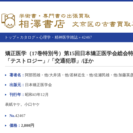
トップ
»
カタログ
»
心理学・精神医学雑誌
»
42467
【こ
こ
矯正医学（17巻特別号）第15回日本矯正医学会総会特
か
「テストロジー」/「交通犯罪」/ほか
ら
本
文】
著者名：
阿部照雄・他/大井清・他/若林近生・他/佐瀬民雄・他/加藤英
出版元：
日本矯正医学会
刊行年：
昭和43年12月
表紙ヤケ。小口ヤケ
No.
42467
価格：
2,800円