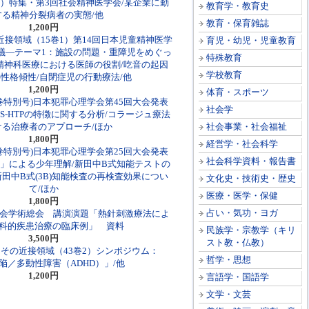
3）特集・第3回社会精神医学会/某企業に勤
教育学・教育史
する精神分裂病者の実態/他
教育・保育雑誌
1,200円
接領域（15巻1）第14回日本児童精神医学
育児・幼児・児童教育
議―テーマ1：施設の問題・重障児をめぐっ
特殊教育
精神科医療における医師の役割/吃音の起因
学校教育
性格傾性/自閉症児の行動療法/他
1,200円
体育・スポーツ
巻特別号)日本犯罪心理学会第45回大会発表
社会学
S-HTPの特徴に関する分析/コラージュ療法
ける治療者のアプローチ/ほか
社会事業・社会福祉
1,800円
経営学・社会科学
巻特別号)日本犯罪心理学会第25回大会発表
社会科学資料・報告書
糸」による少年理解/新田中B式知能テストの
田中B式(3B)知能検査の再検査効果につい
文化史・技術史・歴史
て/ほか
医療・医学・保健
1,800円
占い・気功・ヨガ
学会学術総会 講演演題「熱針刺激療法によ
科的疾患治療の臨床例」 資料
民族学・宗教学（キリ
3,500円
スト教・仏教）
その近接領域（43巻2）シンポジウム：
哲学・思想
陥／多動性障害（ADHD）」/他
1,200円
言語学・国語学
文学・文芸