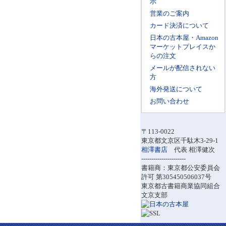
示
営業のご案内
カード決済について
日本の古本屋・Amazon
マーケットプレイスか
らの注文
メールが配信されない
方
海外発送について
お問い合わせ
〒113-0022
東京都文京区千駄木3-29-1
相澤書店
代表 相澤健次
----------------------
書籍商：東京都公安委員会
許可 第305450506037号
東京都古書籍商業協同組合
文京支部