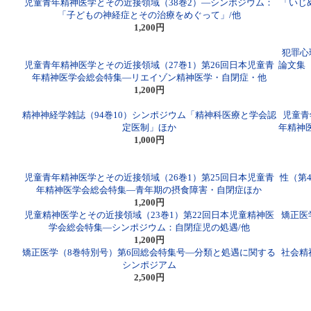
児童青年精神医学とその近接領域（38巻2）―シンポジウム：
「いじ
「子どもの神経症とその治療をめぐって」/他
1,200円
犯罪心
児童青年精神医学とその近接領域（27巻1）第26回日本児童青
論文集
年精神医学会総会特集―リエイゾン精神医学・自閉症・他
1,200円
精神神経学雑誌（94巻10）シンポジウム「精神科医療と学会認
児童青
定医制」ほか
年精神
1,000円
児童青年精神医学とその近接領域（26巻1）第25回日本児童青
性（第
年精神医学会総会特集―青年期の摂食障害・自閉症ほか
1,200円
児童精神医学とその近接領域（23巻1）第22回日本児童精神医
矯正医
学会総会特集―シンポジウム：自閉症児の処遇/他
1,200円
矯正医学（8巻特別号）第6回総会特集号―分類と処遇に関する
社会精
シンポジアム
2,500円