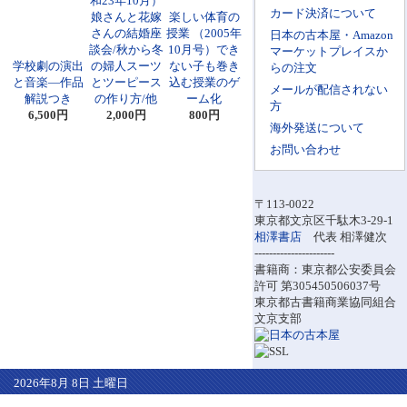
和23年10月）
カード決済について
娘さんと花嫁
楽しい体育の
さんの結婚座
授業 （2005年
日本の古本屋・Amazon
談会/秋から冬
10月号）でき
マーケットプレイスか
学校劇の演出
の婦人スーツ
ない子も巻き
らの注文
と音楽―作品
とツーピース
込む授業のゲ
メールが配信されない
解説つき
の作り方/他
ーム化
方
6,500円
2,000円
800円
海外発送について
お問い合わせ
〒113-0022
東京都文京区千駄木3-29-1
相澤書店
代表 相澤健次
----------------------
書籍商：東京都公安委員会
許可 第305450506037号
東京都古書籍商業協同組合
文京支部
2026年8月 8日 土曜日