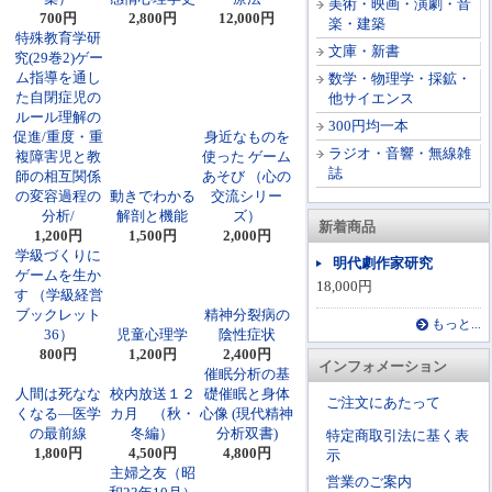
美術・映画・演劇・音
700円
2,800円
12,000円
楽・建築
特殊教育学研
文庫・新書
究(29巻2)ゲー
ム指導を通し
数学・物理学・採鉱・
た自閉症児の
他サイエンス
ルール理解の
300円均一本
促進/重度・重
身近なものを
ラジオ・音響・無線雑
複障害児と教
使った ゲーム
誌
師の相互関係
あそび （心の
の変容過程の
動きでわかる
交流シリー
分析/
解剖と機能
ズ）
新着商品
1,200円
1,500円
2,000円
学級づくりに
明代劇作家研究
ゲームを生か
18,000円
す （学級経営
ブックレット
精神分裂病の
もっと...
36）
児童心理学
陰性症状
800円
1,200円
2,400円
インフォメーション
催眠分析の基
人間は死なな
校内放送１２
礎催眠と身体
ご注文にあたって
くなる―医学
カ月 （秋・
心像 (現代精神
の最前線
冬編）
分析双書)
特定商取引法に基く表
1,800円
4,500円
4,800円
示
主婦之友（昭
営業のご案内