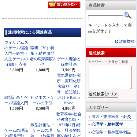
商品検索
キーワードを入力して商
品を探せます
連想検索による関連商品
詳細検索
ウィリアムズ
のゲーム理論
職研（30）特
連想検索
入門―経営・
集・精神薄弱
人生ゲームの
者の職場開拓/
ゲーム理論と
キーワード・文章から検索！
戦略と応用
他
線型計画
3,800円
1,800円
3,500円
電気通信研究
所 実用化研
究資料 第1
号 超短波に
線型計画とゲ
ビジネス・ゲ
おけるRadio
ーム理論入門
ームの手引
Noise
カテゴリー
1,500円
8,500円
4,800円
教育科学/社会
漢方・東洋医学・針灸
科教育(108・
心理学・精神医学
線型計画法／
1973年7月)特
ゲームの理論
ゲームの理
集・社会的観
心理学・精神医学雑誌
と経済行動
論 （数学新
察の能力をど