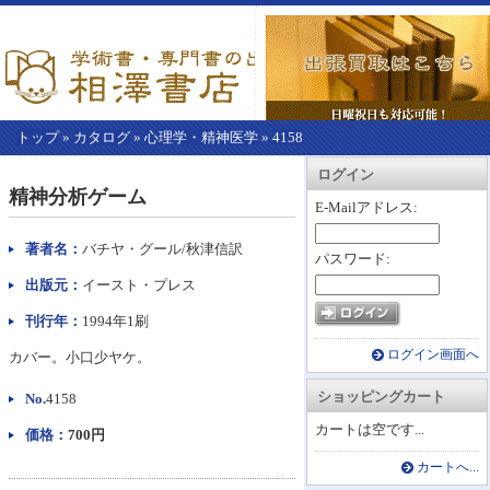
トップ
»
カタログ
»
心理学・精神医学
»
4158
【こ
アカウント情報
カートを見る
レジに進む
ログイン
こ
精神分析ゲーム
か
E-Mailアドレス:
ら
本
著者名：
バチヤ・グール/秋津信訳
パスワード:
文】
出版元：
イースト・プレス
刊行年：
1994年1刷
ログイン画面へ
カバー。小口少ヤケ。
ショッピングカート
No.
4158
カートは空です...
価格：
700円
カートへ...