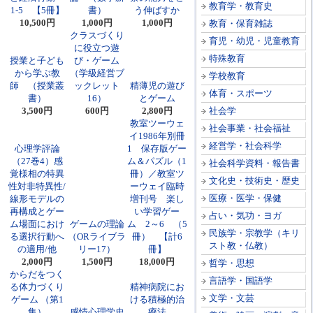
教育学・教育史
1-5 【5冊】
書）
う伸ばすか
10,500円
1,000円
1,000円
教育・保育雑誌
クラスづくり
育児・幼児・児童教育
に役立つ遊
特殊教育
授業と子ども
び・ゲーム
から学ぶ教
（学級経営ブ
学校教育
師 （授業叢
ックレット
精薄児の遊び
体育・スポーツ
書）
16）
とゲーム
3,500円
600円
2,800円
社会学
教室ツーウェ
社会事業・社会福祉
イ1986年別冊
経営学・社会科学
心理学評論
1 保存版ゲー
（27巻4）感
ム＆パズル（1
社会科学資料・報告書
覚様相の特異
冊）／教室ツ
文化史・技術史・歴史
性対非特異性/
ーウェイ臨時
医療・医学・保健
線形モデルの
増刊号 楽し
再構成とゲー
い学習ゲー
占い・気功・ヨガ
ム場面におけ
ゲームの理論
ム 2～6 （5
民族学・宗教学（キリ
る選択行動へ
（ORライブラ
冊） 【計6
スト教・仏教）
の適用/他
リー17）
冊】
2,000円
1,500円
18,000円
哲学・思想
からだをつく
言語学・国語学
る体力づくり
精神病院にお
文学・文芸
ゲーム （第1
ける積極的治
集）
感情心理学史
療法