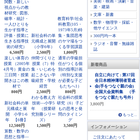
美術・映画・演劇・音
関数・新しい
楽・建築
視点からの教
材研究 : 図形,
文庫・新書
確率・統計・
教育科学/社会
数学・物理学・採鉱・
一人ひとりを
科教育(105・
他サイエンス
生かす指導と
1973年5月)特
評価・授業に
新社会科の単
集・集団思考
300円均一本
生きる指導技
元構成と展開
のヤマ場をつ
ラジオ・音響・無線雑
術の研究）
（小学6年）
くる学習課題
誌
6,500円
2,500円
1,000円
楽しい体育の
仲間づくりと
通常の学級担
授業 （2005年
授業（7）特
任がつくる個
新着商品
4月号）黄金の
集・いじめを
別の指導計画
三日間・授業
起こさない学
（特別な支援
自立に向けて : 第37回
開きはこの教
級経営・学校
が必要な子ど
全日本精神薄弱者育成
材で
経営
もたちへ1）
会(手をつなぐ親の会)
800円
2,500円
800円
全国大会資料集 （手
わかる教え方
社会科の授業
をつなぐ親たち号外）
新社会科の単
技術―小学5
研究（6）子ど
3,800円
元構成と展
年 （授業研
もの思考と発
開 小学1-6
究別冊シリー
問のタイミン
もっと...
年 【6冊】
ズ）
グ
12,500円
1,500円
3,500円
インフォメーション
算数・数学の
思想と指導―
ご注文にあたって