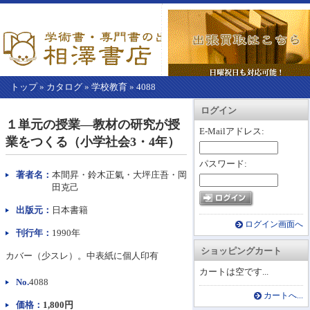
トップ
»
カタログ
»
学校教育
»
4088
【こ
アカウント情報
カートを見る
レジに進む
ログイン
こ
１単元の授業―教材の研究が授
か
E-Mailアドレス:
業をつくる（小学社会3・4年）
ら
本
パスワード:
文】
著者名：
本間昇・鈴木正氣・大坪庄吾・岡
田克己
出版元：
日本書籍
ログイン画面へ
刊行年：
1990年
ショッピングカート
カバー（少スレ）。中表紙に個人印有
カートは空です...
No.
4088
カートへ...
価格：
1,800円