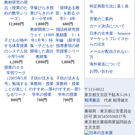
教材研究の視
特定商取引法に基く表
点（授業のた
学級びらき授
「規律ある教
示
めの数学シリ
業びらきのネ
室」を創る 小
ーズ）
タ―小学4年
学3・4年
営業のご案内
12,000円
1,000円
600円
カード決済について
教材開発ツー
国語科研究授
日本の古本屋・Amazon
ウェイ（1989
業細案 3・4
マーケットプレイスか
子どもが熱中
年1月号）特
年編 (新学習
らの注文
する体育授業
集・子どもが
指導要領の研
のシステム化
開発した面白
究授業シリー
メールが配信されない
小学5‐6年
教材集
ズ)
方
1,200円
1,000円
1,800円
海外発送について
授業のネタ
お問い合わせ
学習ワーク
（2005年5月
子供が活きる
子供が活きる
号）勉強する
算数科・授業
算数科・授業
ことが楽しく
のすすめ―第4
のすすめ―第5
〒113-0022
なるワーク
学年の授業
学年の授業
東京都文京区千駄木3-29-1
800円
700円
700円
相澤書店
代表 相澤健次
----------------------
書籍商：東京都公安委員会
許可 第305450506037号
東京都古書籍商業協同組合
文京支部