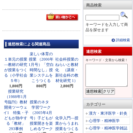
商品検索
キーワードを入力して商
品を探せます
詳細検索
連想検索による関連商品
連想検索
楽しい体育の
１単元の授業
授業 （2006年
社会科授業の
キーワード・文章から検索！
―教材の研究
1月号）「空白
ねらいと教材
が授業をつく
時間なし」授
化 （講座・
る（小学社会
業システムを
新社会科の教
５年）
こうつくる
材化研究 1）
1,800円
800円
2,800円
授業研究
（1988年1月
号臨刊）教材
授業のネタ
カテゴリー
開発ツーウェ
学習ワーク
イ1 特集・子
（2005年4月
漢方・東洋医学・針灸
どもが熱中す
号）子どもが
化学入門―授
心理学・精神医学
る「教材」
授業開きを楽
業からうまれ
心理学・精神医学雑誌
293事例
しめるワーク
授業をつくる