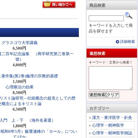
商品検索
キーワードを入力して商
品を探せます
詳細検索
グラスゴウ大学講義
6,500円
連想検索
誕二百年記念論集 （商学研究第三巻第一
號）
キーワード・文章から検索！
4,000円
著作集(第2巻)倫理の宗教的基礎
1,500円
心理療法の効果
8,500円
リスト論研究―伝統概念の超克としての歴
史概念によるキリスト論
カテゴリー
6,500円
漢方・東洋医学・針灸
入門 上・下 （海外名著選）
心理学・精神医学
1,800円
・昭和8年5月）飯豊連峰の「カール」につい
心理学・精神医学雑誌
て/ほか