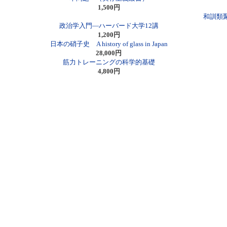
1,500円
和訓類
政治学入門―ハーバード大学12講
1,200円
日本の硝子史 A history of glass in Japan
28,000円
筋力トレーニングの科学的基礎
4,800円