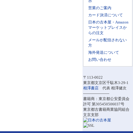
示
営業のご案内
カード決済について
日本の古本屋・Amazon
マーケットプレイスか
らの注文
メールが配信されない
方
海外発送について
お問い合わせ
〒113-0022
東京都文京区千駄木3-29-1
相澤書店
代表 相澤健次
----------------------
書籍商：東京都公安委員会
許可 第305450506037号
東京都古書籍商業協同組合
文京支部