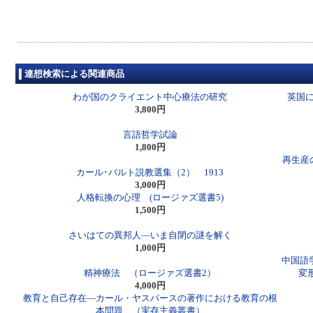
連想検索による関連商品
わが国のクライエント中心療法の研究
英国
3,800円
言語哲学試論
1,800円
再生産の
カール･バルト説教選集（2） 1913
3,000円
人格転換の心理 (ロージァズ選書5)
1,500円
さいはての異邦人―いま自閉の謎を解く
1,000円
中国語
精神療法 （ロージァズ選書2）
変
4,000円
教育と自己存在―カール・ヤスパースの著作における教育の根
本問題 （実存主義叢書）