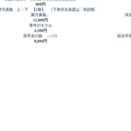
800円
聚方講義 上・下 【2冊】 （下巻目次表題は「和訓類
聚方廣義」
決
12,000円
青年のモラル
4,500円
医学史の旅 ：パリ
総合学
8,800円