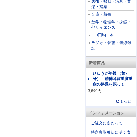
美術・映画・演劇・音
楽・建築
文庫・新書
数学・物理学・採鉱・
他サイエンス
300円均一本
ラジオ・音響・無線雑
誌
新着商品
ひゅうが年報 （第7
号） 精神薄弱重度重
症の処遇を探って
3,800円
もっと...
インフォメーション
ご注文にあたって
特定商取引法に基く表