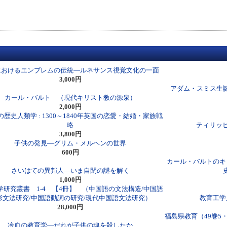
におけるエンブレムの伝統―ルネサンス視覚文化の一面
3,000円
アダム・スミス生
カール・バルト （現代キリスト教の源泉）
2,000円
歴史人類学 : 1300～1840年英国の恋愛・結婚・家族戦
略
ティリッヒ
3,800円
子供の発見―グリム・メルヘンの世界
600円
カール・バルトのキ
さいはての異邦人―いま自閉の謎を解く
1,000円
学研究叢書 1-4 【4冊】 （中国語の文法構造/中国語
形文法研究/中国語動詞の研究/現代中国語文法研究）
教育工学
28,000円
福島県教育（49巻5
冷血の教育学―だれが子供の魂を殺したか