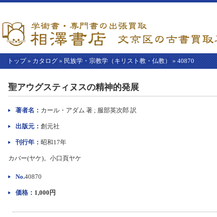
トップ
»
カタログ
»
民族学・宗教学（キリスト教・仏教）
»
40870
【こ
こ
聖アウグスティヌスの精神的発展
か
ら
本
著者名：
カール・アダム 著 ; 服部英次郎 訳
文】
出版元：
創元社
刊行年：
昭和17年
カバー(ヤケ)。小口頁ヤケ
No.
40870
価格：
1,000円