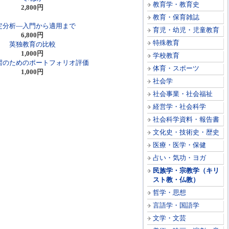
教育学・教育史
2,800円
教育・保育雑誌
定分析―入門から適用まで
育児・幼児・児童教育
6,800円
特殊教育
英独教育の比較
1,000円
学校教育
習のためのポートフォリオ評価
体育・スポーツ
1,000円
社会学
社会事業・社会福祉
経営学・社会科学
社会科学資料・報告書
文化史・技術史・歴史
医療・医学・保健
占い・気功・ヨガ
民族学・宗教学（キリ
スト教・仏教）
哲学・思想
言語学・国語学
文学・文芸