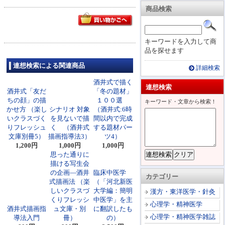
商品検索
キーワードを入力して商
品を探せます
連想検索による関連商品
詳細検索
酒井式で描く
連想検索
酒井式「友だ
「冬の題材」
ちの顔」の描
１００選
キーワード・文章から検索！
かせ方 （楽し
シナリオ 対象
（酒井式:6時
いクラスづく
を見ないで描
間以内で完成
りフレッシュ
く （酒井式
する題材パー
文庫別冊5）
描画指導法3）
ツ4）
1,200円
1,000円
1,000円
思った通りに
描ける写生会
の企画―酒井
臨床中医学
カテゴリー
式描画法 （楽
（「河北新医
しいクラスづ
大学編：簡明
漢方・東洋医学・針灸
くりフレッシ
中医学」を主
心理学・精神医学
酒井式描画指
ュ文庫・別
に翻訳したも
心理学・精神医学雑誌
導法入門
冊）
の）