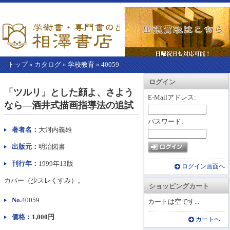
トップ
»
カタログ
»
学校教育
»
40059
【こ
アカウント情報
カートを見る
レジに進む
ログイン
こ
「ツルリ」とした顔よ、さよう
か
E-Mailアドレス:
なら―酒井式描画指導法の追試
ら
本
パスワード:
文】
著者名：
大河内義雄
出版元：
明治図書
刊行年：
1999年13版
ログイン画面へ
カバー（少スレくすみ）。
ショッピングカート
No.
40059
カートは空です...
価格：
1,000円
カートへ...