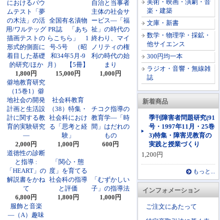
美術・映画・演劇・音
におけるバウ
自治と当事者
楽・建築
ムテスト「夢
主体の社会サ
の木法」の活
全国有名漬物
ービス―「福
文庫・新書
用/ワルテッグ
PR誌 「あち
祉」の時代の
数学・物理学・採鉱・
描画テストの
らこちら」 1
終わり、マイ
他サイエンス
形式的側面に
号-5号 （昭
ノリティの権
着目した基礎
和34年5月-9
利の時代の始
300円均一本
的研究/ほか
月） 【5冊】
まり
ラジオ・音響・無線雑
1,800円
15,000円
1,000円
誌
僻地教育研究
（15巻1）僻
地社会の開発
社会科教育
新着商品
計画と生活設
（38）特集・
チコク指導の
計に関する教
社会科におけ
教育学―「時
季刊障害者問題研究(91
育的実験研究
る「思考と経
間」はだれの
号・1997年11月・25巻
―
験」
もの
3)特集・障害児教育の
2,000円
1,000円
600円
実践と授業づくり
道徳性の診断
1,200円
と指導 :
「関心・態
「HEART」の
度」を育てる
もっと...
解説書をかね
社会科の指導
「むずかしい
て
と評価
子」の指導法
インフォメーション
6,800円
1,800円
1,000円
服飾と音楽
ご注文にあたって
―（A）趣味