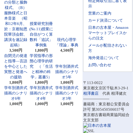
特定商取引法に基く表
の分類と服飾
示
様式、（B）
服飾様式と日
営業のご案内
本音楽 （昭
カード決済について
和12年6月、
授業研究別冊
日本の古本屋・Amazon
於：京都知恩
(No.11)授業に
マーケットプレイスか
院華頂会館、
自信がつく算
らの注文
講演を速記録
数科「追試」
現代心理学
起稿）
事例集
「理論」事典
メールが配信されない
3,500円
1,800円
4,500円
方
自閉児の発達
学習指導の形
海外発送について
と指導―言語
態心理学的研
お問い合わせ
を中心とした
究 （「生活
学年別酒井式
実態と発達へ
と精神の科
描画のシナリ
の援助
学」叢書5）
オ5年
1,800円
1,800円
1,000円
〒113-0022
学年別酒井式
学年別酒井式
学年別酒井式
東京都文京区千駄木3-29-1
描画のシナリ
描画のシナリ
描画のシナリ
相澤書店
代表 相澤健次
オ6年
オ4年
オ3年
----------------------
1,000円
1,000円
1,000円
書籍商：東京都公安委員会
許可 第305450506037号
東京都古書籍商業協同組合
文京支部