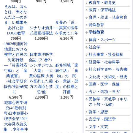
800円
900円
3,500円
教育学・教育史
きみは、ほん
教育・保育雑誌
とは、天才な
んだよ―めざ
育児・幼児・児童教育
ましい成果を
食養の「道」
特殊教育
あげた新
シナリオ酒井
―真実の医学
学校教育
LOGO教育
式描画指導法
を求めて35年
700円
1,000円
6,500円
体育・スポーツ
1982年浦河沖
社会学
地震における
被害と住民の
日本東洋医学
社会事業・社会福祉
対応行動
会誌（21巻2）
経営学・社会科学
―「災害対応
シンポジウム
必修領域「家
社会科学資料・報告書
行動」と「産
「大黄」―大
庭生活」「食
業被害」
黄の臨床-大黄
物」の「関
文化史・技術史・歴史
（社会学研究
を配列した薬
心・意欲・態
医療・医学・保健
報告/実証研究
方の適応と禁
度」の指導と
占い・気功・ヨガ
1）
忌/他
評価
6,500円
2,000円
1,200円
民族学・宗教学（キリ
犯罪心理学研
スト教・仏教）
究(40巻特別
哲学・思想
号)日本犯罪心
理学会第40回
言語学・国語学
大会発表論文
文学・文芸
集 :少年事件