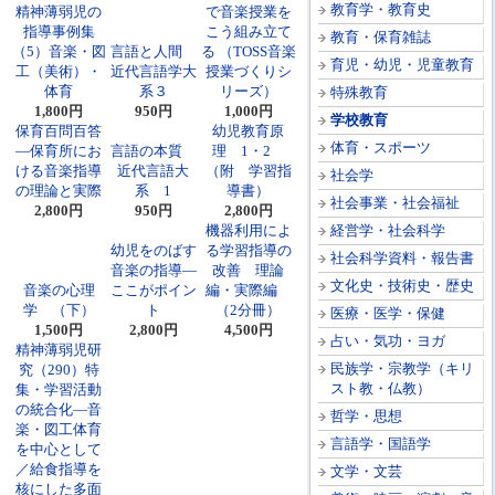
教育学・教育史
精神薄弱児の
で音楽授業を
指導事例集
こう組み立て
教育・保育雑誌
（5）音楽・図
言語と人間
る （TOSS音楽
育児・幼児・児童教育
工（美術）・
近代言語学大
授業づくりシ
体育
系３
リーズ）
特殊教育
1,800円
950円
1,000円
学校教育
保育百問百答
幼児教育原
体育・スポーツ
―保育所にお
言語の本質
理 1・2
ける音楽指導
近代言語大
（附 学習指
社会学
の理論と実際
系 1
導書）
社会事業・社会福祉
2,800円
950円
2,800円
機器利用によ
経営学・社会科学
幼児をのばす
る学習指導の
社会科学資料・報告書
音楽の指導―
改善 理論
文化史・技術史・歴史
音楽の心理
ここがポイン
編・実際編
学 （下）
ト
（2分冊）
医療・医学・保健
1,500円
2,800円
4,500円
占い・気功・ヨガ
精神薄弱児研
民族学・宗教学（キリ
究（290）特
スト教・仏教）
集・学習活動
の統合化―音
哲学・思想
楽・図工体育
言語学・国語学
を中心として
／給食指導を
文学・文芸
核にした多面