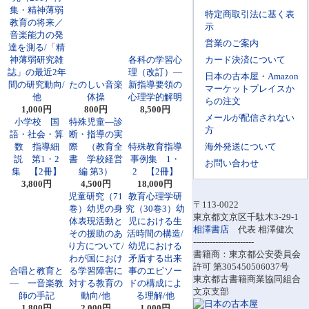
集・精神薄弱
特定商取引法に基く表
教育の将来／
示
音楽能力の発
営業のご案内
達を測る/「精
神薄弱研究雑
各科の学習心
カード決済について
誌」の最近2年
理（改訂）―
日本の古本屋・Amazon
間の研究動向/
たのしい音楽
新指導要領の
マーケットプレイスか
他
体操
心理学的解明
らの注文
1,000円
800円
8,500円
メールが配信されない
小学校 国
特殊児童―診
方
語・社会・算
断・指導の実
数 指導細
際 （教育全
特殊教育指導
海外発送について
説 第1・2
書 学校経営
事例集 1・
お問い合わせ
集 【2冊】
編 第3）
2 【2冊】
3,800円
4,500円
18,000円
児童研究（71
教育心理学研
〒113-0022
巻）幼児の身
究（30巻3）幼
東京都文京区千駄木3-29-1
体表現活動と
児における生
相澤書店
代表 相澤健次
その援助のあ
活時間の構造/
----------------------
り方について/
幼児における
書籍商：東京都公安委員会
わが国におけ
矛盾する出来
許可 第305450506037号
合唱と教育と
る学習障害に
事のエピソー
東京都古書籍商業協同組合
― 一音楽教
対する教育の
ドの構成によ
文京支部
師の手記
動向/他
る理解/他
1,800円
2,000円
1,000円