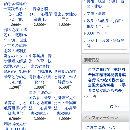
美術・映画・演劇・音
的学習指導の
楽・建築
一実践/動作・
音楽と脳
文庫・新書
心・自己
（1） 心理学
音楽と女性の
（2）/他
叢書 15
歴史
数学・物理学・採鉱・
1,000円
2,800円
1,800円
他サイエンス
婦人之友（45
300円均一本
巻12・昭和26
年12月）国連
ラジオ・音響・無線雑
と世界の意志/
誌
お米の統制撤
廃をめぐって/
中学英語・音
新着商品
労働婦人解放
楽・体育・技
の闘い/新しい
家の教育技
自立に向けて : 第37回
農村の小学校/
術 （第8期教
学校劇の演出
全日本精神薄弱者育成
音楽とその思
育技術の法則
と音楽―作品
会(手をつなぐ親の会)
い出/他
化73）
解説つき
全国大会資料集 （手
1,200円
1,800円
6,500円
をつなぐ親たち号外）
自閉症児の治
3,800円
療教育―音楽
心身障害児の
教育期による
療法と箱庭療
ための音楽療
もっと...
教育目標の学
法 （心身障
法 （心身障
級実現化
害双書11）
害双書3）
インフォメーション
6,500円
3,000円
1,000円
精神薄弱児研
ご注文にあたって
究（211）特