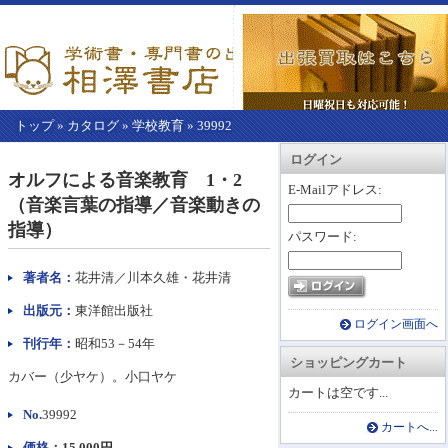
トップ
»
カタログ
»
学校教育
»
39992
【こ
アカウント情報
カートを見る
レジに進む
ログイン
こ
オルフによる音楽教育 1・2
か
E-Mailアドレス:
（音楽言葉の指導／音楽動きの
ら
本
指導）
パスワード:
文】
著者名：
花井清／川本久雄・花井清
出版元：
東洋館出版社
ログイン画面へ
刊行年：
昭和53－54年
ショッピングカート
カバー（少ヤケ）。小口ヤケ
カートは空です...
No.
39992
カートへ...
価格：
15,000円