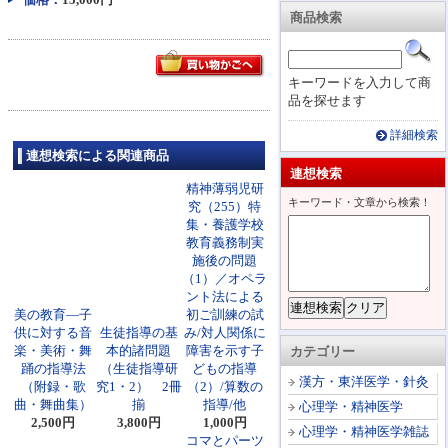
商品検索
キーワードを入力して商
品を探せます
詳細検索
連想検索による関連商品
連想検索
精神薄弱児研
キーワード・文章から検索！
究（255）特
集・養護学校
教育義務制実
施後の問題
（1）／オペラ
ント法による
美の教育―子
初ご訓練の試
供に対する音
生徒指導の基
み/対人関係に
楽・美術・舞
本的諸問題
障害を示す子
カテゴリー
踊の指導法
（生徒指導研
どもの指導
漢方・東洋医学・針灸
（附録・歌
究1・2） 2冊
（2）/算数の
曲・舞曲集）
揃
指導/他
心理学・精神医学
2,500円
3,800円
1,000円
心理学・精神医学雑誌
コマとパーツ