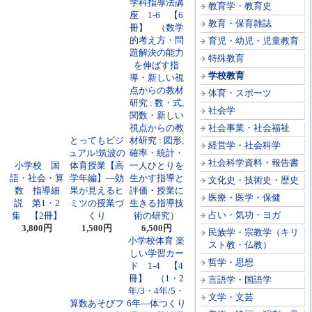
学科指導法講
教育学・教育史
座 1-6 【6
教育・保育雑誌
冊】 （数学
的考え方・問
育児・幼児・児童教育
題解決の能力
特殊教育
を伸ばす指
学校教育
導・新しい視
点からの教材
体育・スポーツ
研究 : 数・式,
社会学
関数・新しい
視点からの教
社会事業・社会福祉
とってもビジ
材研究 : 図形,
経営学・社会科学
ュアル!筑波の
確率・統計・
社会科学資料・報告書
小学校 国
体育授業【高
一人ひとりを
語・社会・算
学年編】―効
生かす指導と
文化史・技術史・歴史
数 指導細
果が見えるヒ
評価・授業に
医療・医学・保健
説 第1・2
ミツの授業づ
生きる指導技
占い・気功・ヨガ
集 【2冊】
くり
術の研究）
3,800円
1,500円
6,500円
民族学・宗教学（キリ
小学校体育 楽
スト教・仏教）
しい学習カー
哲学・思想
ド 1-4 【4
冊】 （1・2
言語学・国語学
年/3・4年/5・
文学・文芸
算数あそびフ
6年―体つくり