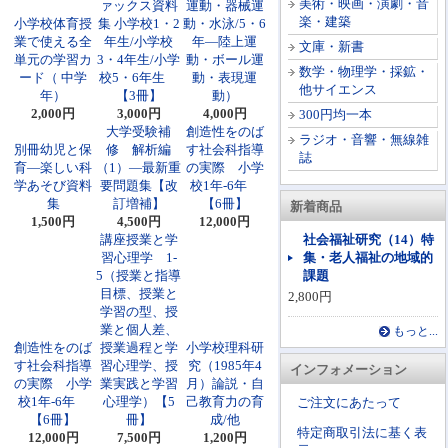
美術・映画・演劇・音
ァックス資料
運動・器械運
楽・建築
小学校体育授
集 小学校1・2
動・水泳/5・6
業で使える全
年生/小学校
年―陸上運
文庫・新書
単元の学習カ
3・4年生/小学
動・ボール運
数学・物理学・採鉱・
ード（ 中学
校5・6年生
動・表現運
他サイエンス
年）
【3冊】
動）
2,000円
3,000円
4,000円
300円均一本
大学受験補
創造性をのば
ラジオ・音響・無線雑
別冊幼児と保
修 解析編
す社会科指導
誌
育―楽しい科
（1）―最新重
の実際 小学
学あそび資料
要問題集【改
校1年-6年
集
訂増補】
【6冊】
新着商品
1,500円
4,500円
12,000円
講座授業と学
社会福祉研究（14）特
習心理学 1-
集・老人福祉の地域的
5（授業と指導
課題
目標、授業と
2,800円
学習の型、授
業と個人差、
もっと...
創造性をのば
授業過程と学
小学校理科研
す社会科指導
習心理学、授
究（1985年4
インフォメーション
の実際 小学
業実践と学習
月）論説・自
校1年-6年
心理学）【5
己教育力の育
ご注文にあたって
【6冊】
冊】
成/他
特定商取引法に基く表
12,000円
7,500円
1,200円