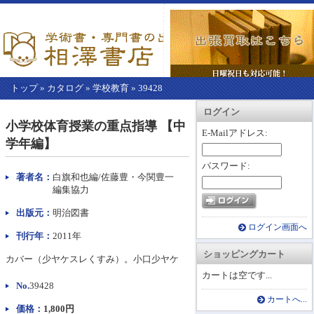
トップ
»
カタログ
»
学校教育
»
39428
【こ
アカウント情報
カートを見る
レジに進む
ログイン
こ
小学校体育授業の重点指導 【中
か
E-Mailアドレス:
学年編】
ら
本
パスワード:
文】
著者名：
白旗和也編/佐藤豊・今関豊一
編集協力
出版元：
明治図書
ログイン画面へ
刊行年：
2011年
ショッピングカート
カバー（少ヤケスレくすみ）。小口少ヤケ
カートは空です...
No.
39428
カートへ...
価格：
1,800円