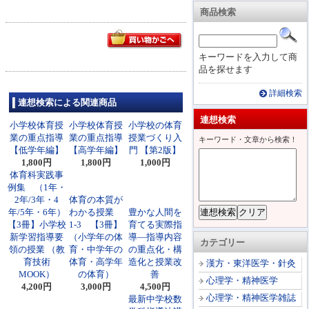
商品検索
キーワードを入力して商
品を探せます
詳細検索
連想検索による関連商品
連想検索
小学校体育授
小学校体育授
小学校の体育
業の重点指導
業の重点指導
授業づくり入
キーワード・文章から検索！
【低学年編】
【高学年編】
門 【第2版】
1,800円
1,800円
1,000円
体育科実践事
例集 （1年・
2年/3年・4
体育の本質が
年/5年・6年）
わかる授業
豊かな人間を
【3冊】小学校
1-3 【3冊】
育てる実際指
新学習指導要
（小学年の体
導―指導内容
カテゴリー
領の授業 （教
育・中学年の
の重点化・構
育技術
体育・高学年
造化と授業改
漢方・東洋医学・針灸
MOOK）
の体育）
善
心理学・精神医学
4,200円
3,000円
4,500円
心理学・精神医学雑誌
最新中学校数