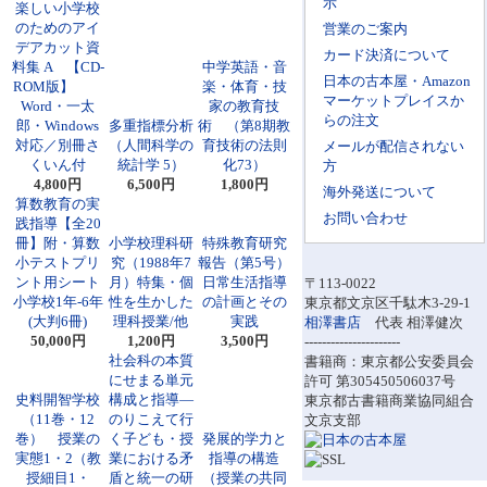
示
楽しい小学校
のためのアイ
営業のご案内
デアカット資
カード決済について
料集 A 【CD-
中学英語・音
日本の古本屋・Amazon
ROM版】
楽・体育・技
マーケットプレイスか
Word・一太
家の教育技
らの注文
郎・Windows
多重指標分析
術 （第8期教
対応／別冊さ
（人間科学の
育技術の法則
メールが配信されない
くいん付
統計学 5）
化73）
方
4,800円
6,500円
1,800円
海外発送について
算数教育の実
お問い合わせ
践指導【全20
冊】附・算数
小学校理科研
特殊教育研究
小テストプリ
究（1988年7
報告（第5号）
ント用シート
月）特集・個
日常生活指導
〒113-0022
小学校1年-6年
性を生かした
の計画とその
東京都文京区千駄木3-29-1
(大判6冊)
理科授業/他
実践
相澤書店
代表 相澤健次
50,000円
1,200円
3,500円
----------------------
社会科の本質
書籍商：東京都公安委員会
にせまる単元
許可 第305450506037号
史料開智学校
構成と指導―
東京都古書籍商業協同組合
（11巻・12
のりこえて行
文京支部
巻） 授業の
く子ども・授
発展的学力と
実態1・2（教
業における矛
指導の構造
授細目1・
盾と統一の研
（授業の共同