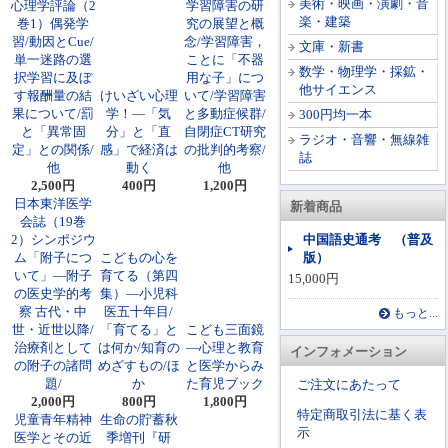
美術・映画・演劇・音
心理学評論（2
学習障害の研
楽・建築
巻1）偶発学
究の展望と概
習/動因とCue/
念/学習障害，
文庫・新書
単一迷路の選
ことに「不器
数学・物理学・採鉱・
択学習に及ぼ
用な子」につ
他サイエンス
す報酬量の結
けいざい心理
いて/学習障害
果について/罰
学！―「気
と多動症候群/
300円均一本
と「異常固
分」と「直
自閉症CT研究
ラジオ・音響・無線雑
定」との関係/
感」で経済は
の批判的考察/
誌
他
動く
他
2,500円
400円
1,200円
日本東洋医学
新着商品
会誌（19巻
2）シンポジウ
中国語史通考 （普及
ム「附子につ
こどもの心を
版）
いて」―附子
育てる（第四
15,000円
の医史学的考
集）―小児科
察 古代・中
医五十年目/
もっと...
世・近世以降/
「育てる」と
こども三面鏡
治療剤として
は何か/知育の
―心理と教育
インフォメーション
の附子の諸問
めざすもの/ほ
と医学からみ
題/
か
た育児ブック
ご注文にあたって
2,000円
800円
1,800円
特定商取引法に基く表
児童青年精神
生命の貯蓄秋
示
医学とその近
季増刊『研