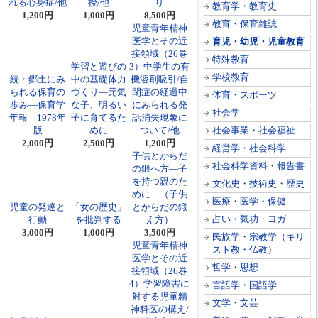
れる心身症/他
授/他
り
教育学・教育史
1,200円
1,000円
8,500円
教育・保育雑誌
児童青年精神
医学とその近
育児・幼児・児童教育
接領域（26巻
特殊教育
学習と遊びの
3）中学生の有
学校教育
続・郷土にみ
中の基礎体力
機溶剤吸引/自
られる保育の
づくり―元気
閉症の経過中
体育・スポーツ
歩み―保育学
な子、明るい
にみられる発
社会学
年報 1978年
子に育てるた
話消失現象に
版
めに
ついて/他
社会事業・社会福祉
2,000円
2,500円
1,200円
経営学・社会科学
子供とからだ
社会科学資料・報告書
の鍛へ方―子
を持つ親のた
文化史・技術史・歴史
めに （子供
医療・医学・保健
児童の発達と
「女の歴史」
とからだの鍛
占い・気功・ヨガ
行動
を批判する
え方）
3,000円
1,000円
3,500円
民族学・宗教学（キリ
児童青年精神
スト教・仏教）
医学とその近
哲学・思想
接領域（26巻
4）学習障害に
言語学・国語学
対する児童精
文学・文芸
神科医の構え/