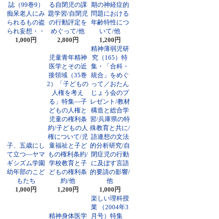
誌（99巻9）
る自閉児の課
期の神経症的
痴呆老人にみ
題学習/自閉児
問題における
られるもの盗
の行動評定を
年齢特性につ
られ妄想・・
めぐって/他
いて/他
1,000円
2,800円
1,200円
精神薄弱児研
児童青年精神
究（165）特
医学とその近
集・「合科・
接領域（35巻
統合」をめぐ
2）「子どもの
って／おたん
人権を考え
じょう会のプ
る」特集―子
レゼント/教材
どもの人権と
構造と総合学
児童の権利条
習/兵庫県の特
約/子どもの人
殊教育と共に/
権について/児
語連想の文法
子、五歳にし
童福祉と子ど
的分析研究/自
て立つ―ヤマ
もの権利条約/
閉症児の行動
ギシズム学園
学校教育と子
に及ぼす言語
幼年部のこど
どもの権利条
的要請の影響/
もたち
約/他
他
1,000円
1,200円
1,000円
楽しい理科授
業 （2004年3
精神身体医学
月号）特集