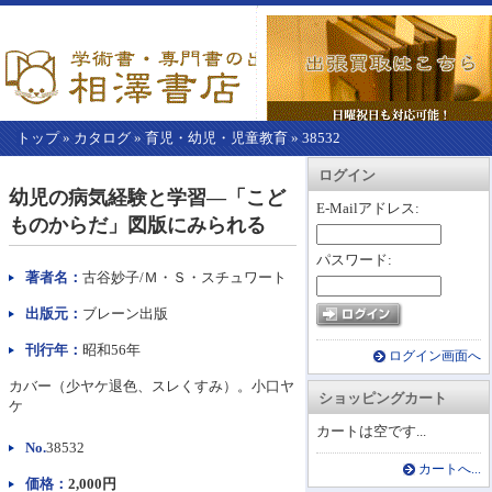
トップ
»
カタログ
»
育児・幼児・児童教育
»
38532
【こ
アカウント情報
カートを見る
レジに進む
ログイン
こ
幼児の病気経験と学習―「こど
か
E-Mailアドレス:
ものからだ」図版にみられる
ら
本
パスワード:
文】
著者名：
古谷妙子/Ｍ・Ｓ・スチュワート
出版元：
ブレーン出版
刊行年：
昭和56年
ログイン画面へ
カバー（少ヤケ退色、スレくすみ）。小口ヤ
ショッピングカート
ケ
カートは空です...
No.
38532
カートへ...
価格：
2,000円