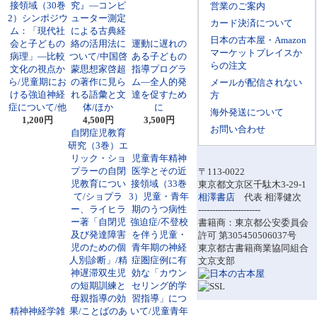
接領域（30巻
究』―コンピ
営業のご案内
2）シンポジウ
ューター測定
カード決済について
ム：「現代社
による古典経
日本の古本屋・Amazon
会と子どもの
絡の活用法に
運動に遅れの
マーケットプレイスか
病理」―比較
ついて/中国啓
ある子どもの
らの注文
文化の視点か
蒙思想家啓超
指導プログラ
ら/児童期にお
の著作に見ら
ム―全人的発
メールが配信されない
ける強迫神経
れる語彙と文
達を促すため
方
症について/他
体/ほか
に
海外発送について
1,200円
4,500円
3,500円
お問い合わせ
自閉症児教育
研究（3巻）エ
リック・ショ
児童青年精神
プラーの自閉
医学とその近
〒113-0022
児教育につい
接領域（33巻
東京都文京区千駄木3-29-1
て/ショプラ
3）児童・青年
相澤書店
代表 相澤健次
ー、ライヒラ
期のうつ病性
----------------------
ー著「自閉児
強迫症/不登校
書籍商：東京都公安委員会
及び発達障害
を伴う児童・
許可 第305450506037号
児のための個
青年期の神経
東京都古書籍商業協同組合
人別診断」/精
症圏症例に有
文京支部
神遅滞双生児
効な「カウン
の短期訓練と
セリング的学
母親指導の効
習指導」につ
精神神経学雑
果/ことばのあ
いて/児童青年