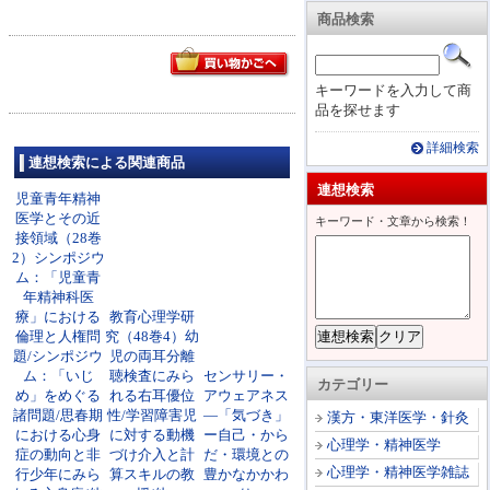
商品検索
キーワードを入力して商
品を探せます
詳細検索
連想検索による関連商品
連想検索
児童青年精神
医学とその近
キーワード・文章から検索！
接領域（28巻
2）シンポジウ
ム：「児童青
年精神科医
療」における
教育心理学研
倫理と人権問
究（48巻4）幼
題/シンポジウ
児の両耳分離
ム：「いじ
聴検査にみら
センサリー・
カテゴリー
め」をめぐる
れる右耳優位
アウェアネス
諸問題/思春期
性/学習障害児
―「気づき」
漢方・東洋医学・針灸
における心身
に対する動機
ー自己・から
心理学・精神医学
症の動向と非
づけ介入と計
だ・環境との
心理学・精神医学雑誌
行少年にみら
算スキルの教
豊かなかかわ