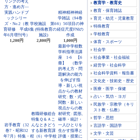
リングの考え
教育学・教育史
方・進め方―
教育・保育雑誌
実践ハンドブ
精神精神神経
ックシリー
学雑誌（94巻
育児・幼児・児童教育
ズ・No.2（教
学校施設 第6
6）50項目の神
特殊教育
育研修 平成6
集 (特殊教育の
経症尺度FNIの
学校教育
年6月増刊号）
施設)
作成
1,200円
2,800円
1,000円
体育・スポーツ
最新中学校数
社会学
学科指導法講
座 1-6 【6
社会事業・社会福祉
冊】 （数学
経営学・社会科学
的考え方・問
社会科学資料・報告書
題解決の能力
を伸ばす指
文化史・技術史・歴史
導・新しい視
医療・医学・保健
点からの教材
占い・気功・ヨガ
研究 : 数・式,
関数・新しい
民族学・宗教学（キリ
視点からの教
スト教・仏教）
教職研修総合
材研究 : 図形,
哲学・思想
特集Ｑ＆Ａこ
確率・統計・
岩手教育（32
んなときどう
一人ひとりを
言語学・国語学
巻7・昭和32
する新教育課
生かす指導と
文学・文芸
年7月）特集・
程（6）中学校
評価・授業に