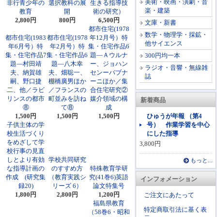
美術・映画・演劇・音
非行青少年の
選択教科の展
生きる指導技
楽・建築
教育
開
術の研究）
2,800円
800円
6,500円
文庫・新書
都市住宅(1978
数学・物理学・採鉱・
都市住宅(1983
都市住宅(1978
年12月号）特
他サイエンス
年6月号）特
年2月号）特
集・住宅作品6
集・住宅作品7
集・住宅作品6
題―Ａウルナ
300円均一本
題―村田靖
題―八木幸
ー、ジョハン
ラジオ・音響・無線雑
夫、納賀雄
夫、畑聡一、
センーバブナ
誌
嗣、野口捷
棚橋廣男ほか
ーニほか／集
二、他／ラビ
／フランスの
合住宅研究②
リンスの都市
町並みを訪ね
媒介領域の構
新着商品
⑧
て⑧
成
1,500円
1,500円
1,500円
ひゅうが年報 （第4
子供主体の学
号） 作業学習を中心
校生活づくり
にした指導
をめざして学
3,800円
校行事の見直
しとより有効
学校共同研究
もっと...
な指導計画の
のすすめ方
特殊教育学研
作成 (研究集
（教育実践シ
究(41巻6)英語
インフォメーション
録20)
リーズ 6）
論文特集号
1,800円
2,800円
1,200円
ご注文にあたって
福島県教育
特定商取引法に基く表
（58巻6・昭和