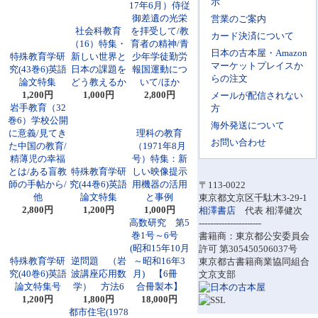
示
17年6月）侍従
御差遺の光栄
営業のご案内
社会科教育
を拝受して/教
カード決済について
（16）特集・
育者の精神/青
日本の古本屋・Amazon
特殊教育学研
新しい世界と
少年学徒勤労
マーケットプレイスか
究(43巻6)英語
日本の課題を
報国運動につ
らの注文
論文特集
どう教えるか
いて/ほか
1,200円
1,000円
2,800円
メールが配信されない
岩手教育（32
方
巻6）学校公開
海外発送について
に意義/見てき
理科の教育
お問い合わせ
た中国の教育/
（1971年8月
精薄児の幸福
号）特集：新
とは/ある盲教
特殊教育学研
しい映像提示
師の手帖から/
究(44巻6)英語
用機器の活用
〒113-0022
他
論文特集
と事例
東京都文京区千駄木3-29-1
2,800円
1,200円
1,000円
相澤書店
代表 相澤健次
高数研究 第5
----------------------
巻1号～6号
書籍商：東京都公安委員会
(昭和15年10月
許可 第305450506037号
特殊教育学研
逆問題 （岩
～昭和16年3
東京都古書籍商業協同組合
究(40巻6)英語
波講座応用数
月) 【6冊
文京支部
論文特集号
学） 方法6
合冊製本】
1,200円
1,800円
18,000円
都市住宅(1978