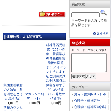
商品検索
キーワードを入力して商
品を探せます
詳細検索
連想検索による関連商品
連想検索
精神薄弱児研
究（255）特
キーワード・文章から検索！
集・養護学校
教育義務制実
施後の問題
（1）／オペラ
ント法による
初ご訓練の試
み/対人関係に
集団主義教育
障害を示す子
カテゴリー
の方法論―教
どもの指導
育活動をどう
マカレンコ研
（2）/算数の
漢方・東洋医学・針灸
組織するか
究 （1）
指導/他
心理学・精神医学
1,000円
1,000円
1,000円
心理学・精神医学雑誌
学校カウンセ