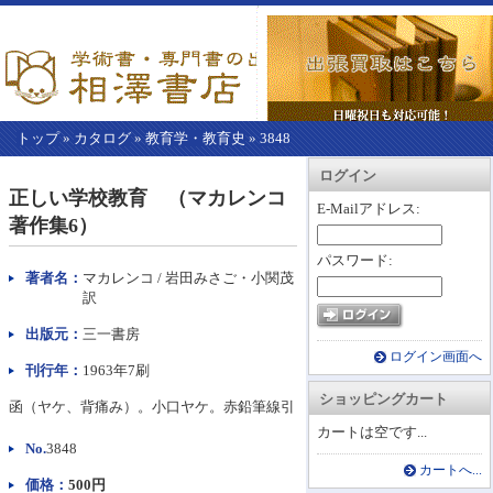
トップ
»
カタログ
»
教育学・教育史
»
3848
【こ
アカウント情報
カートを見る
レジに進む
ログイン
こ
正しい学校教育 （マカレンコ
か
E-Mailアドレス:
著作集6）
ら
本
パスワード:
文】
著者名：
マカレンコ / 岩田みさご・小関茂
訳
出版元：
三一書房
ログイン画面へ
刊行年：
1963年7刷
ショッピングカート
函（ヤケ、背痛み）。小口ヤケ。赤鉛筆線引
カートは空です...
No.
3848
カートへ...
価格：
500円