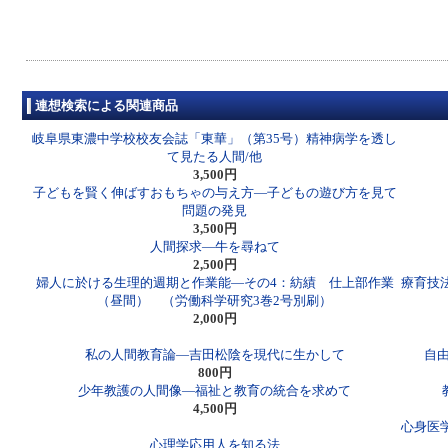
連想検索による関連商品
岐阜県東濃中学校校友会誌「東華」（第35号）精神病学を透し
て見たる人間/他
3,500円
子どもを賢く伸ばすおもちゃの与え方―子どもの遊び方を見て
問題の発見
3,500円
人間探求―牛を尋ねて
2,500円
婦人に於ける生理的週期と作業能―その4：紡績 仕上部作業
療育技
（昼間） （労働科学研究3巻2号別刷）
2,000円
私の人間教育論―吉田松陰を現代に生かして
自
800円
少年教護の人間像―福祉と教育の統合を求めて
4,500円
心身医
心理学応用人を知る法