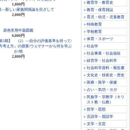
教育学・教育史
1,800円
達―新しい家族関係論を目ざして
教育・保育雑誌
2,000円
育児・幼児・児童教育
特殊教育
原色常用中薬図鑑
学校教育
6,000円
体育・スポーツ
第3期】 （2）―自分の評価基準を持って/
方考え方』の授業/ウェゲナーから何を学ぶ
社会学
か/他
社会事業・社会福祉
2,800円
経営学・社会科学
社会科学資料・報告書
文化史・技術史・歴史
医療・医学・保健
占い・気功・ヨガ
民族学・宗教学（キリ
スト教・仏教）
哲学・思想
言語学・国語学
文学・文芸