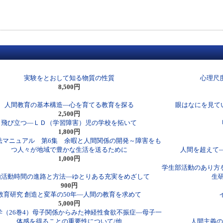
実験をとおして知る物質の性質
心理尺度
8,500円
人間教育の基本構造―心を育てる教育を探る
眼はなにを見て
2,500円
飛び立つ―ＬＤ（学習障害）児の学校を拓いて
1,800円
法マニュアル 第6集 余暇と人間関係の開発～障害をも
つ人々が地域で豊かな生活を送るために
人間を超えて
1,000円
学生部活動のあり方
由活動時間の進路と方法―ゆとりある充実をめざして
生研
900円
教育研究 創造と変革の50年―人間の教育を求めて
5,000円
学（26巻4）母子関係からみた神経性食欲不振症―母子一
体感を得ることの重要性について/他
人間主義の