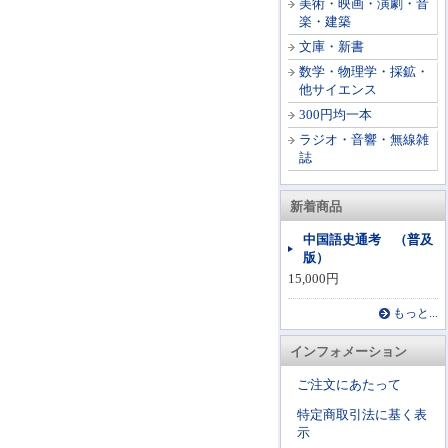
美術・映画・演劇・音
楽・建築
文庫・新書
数学・物理学・採鉱・
他サイエンス
300円均一本
ラジオ・音響・無線雑
誌
新着商品
中国語史通考 （普及
版）
15,000円
もっと...
インフォメーション
ご注文にあたって
特定商取引法に基く表
示