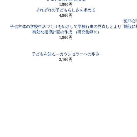
1,800円
それぞれの子どもらしさを求めて
4,800円
犯罪心
子供主体の学校生活づくりをめざして学校行事の見直しとより
施設に
有効な指導計画の作成 (研究集録20)
1,800円
子どもを知る―カウンセラーへの歩み
2,100円