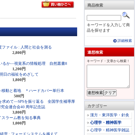
商品検索
キーワードを入力して商
品を探せます
詳細検索
ファイル : 人間と社会を測る
連想検索
2,800円
キーワード・文章から検索！
いるか―視覚系の情報処理 自然叢書8
1,200円
明日の福祉をめざして
1,800円
―移動と着地 ＊ハードカバー単行本
500円
を求めて―SPSを振り返る 全国学生補導厚
カテゴリー
究会連合会40 周年記念誌
3,800円
漢方・東洋医学・針灸
イスラーム教を知る事典
心理学・精神医学
1,000円
心理学・精神医学雑誌
経営 : フォードシステムを越えて