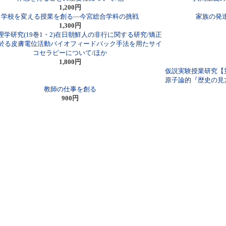
1,200円
学校を変える授業を創る―今宮総合学科の挑戦
家族の発
1,300円
理学研究(19巻1・2)在日朝鮮人の非行に関する研究/矯正
於る皮膚電位活動バイオフィードバック手法を用たサイ
コセラピーについて/ほか
1,800円
仮説実験授業研究【
原子論的『歴史の見
教師の仕事を創る
900円