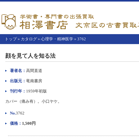
トップ
»
カタログ
»
心理学・精神医学
»
3762
【こ
こ
顔を見て人を知る法
か
ら
本
著者名：
高間直道
文】
出版元：
竜南書房
刊行年：
1959年初版
カバー（痛み有）。小口ヤケ。
No.
3762
価格：
1,500円