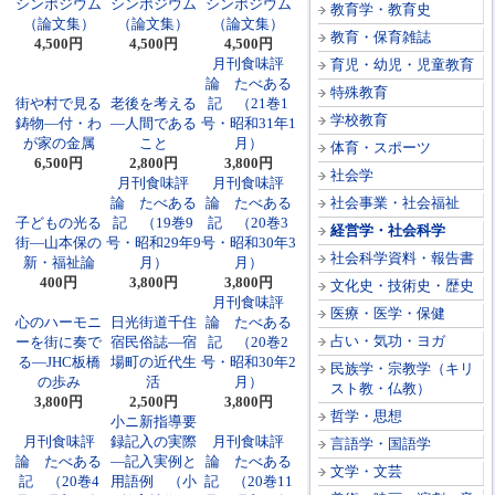
シンポジウム
シンポジウム
シンポジウム
教育学・教育史
（論文集）
（論文集）
（論文集）
教育・保育雑誌
4,500円
4,500円
4,500円
月刊食味評
育児・幼児・児童教育
論 たべある
特殊教育
街や村で見る
老後を考える
記 （21巻1
学校教育
鋳物―付・わ
―人間である
号・昭和31年1
が家の金属
こと
月）
体育・スポーツ
6,500円
2,800円
3,800円
社会学
月刊食味評
月刊食味評
論 たべある
論 たべある
社会事業・社会福祉
子どもの光る
記 （19巻9
記 （20巻3
経営学・社会科学
街―山本保の
号・昭和29年9
号・昭和30年3
社会科学資料・報告書
新・福祉論
月）
月）
400円
3,800円
3,800円
文化史・技術史・歴史
月刊食味評
医療・医学・保健
心のハーモニ
日光街道千住
論 たべある
占い・気功・ヨガ
ーを街に奏で
宿民俗誌―宿
記 （20巻2
る―JHC板橋
場町の近代生
号・昭和30年2
民族学・宗教学（キリ
の歩み
活
月）
スト教・仏教）
3,800円
2,500円
3,800円
哲学・思想
小ニ新指導要
月刊食味評
録記入の実際
月刊食味評
言語学・国語学
論 たべある
―記入実例と
論 たべある
文学・文芸
記 （20巻4
用語例 （小
記 （20巻11