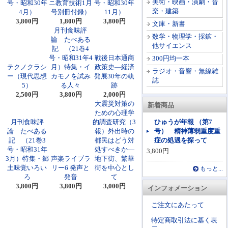
美術・映画・演劇・音
号・昭和30年
ニ教育技術1月
号・昭和30年
楽・建築
4月）
号別冊付録）
11月）
3,800円
1,800円
3,800円
文庫・新書
月刊食味評
数学・物理学・採鉱・
論 たべある
他サイエンス
記 （21巻4
号・昭和31年4
戦後日本通商
300円均一本
テクノクラシ
月）特集・イ
政策史―経済
ラジオ・音響・無線雑
ー（現代思想
カモノを試み
発展30年の軌
誌
5）
る人々
跡
2,500円
3,800円
2,000円
大震災対策の
新着商品
ための心理学
月刊食味評
的調査研究（3
ひゅうが年報 （第7
論 たべある
報）外出時の
号） 精神薄弱重度重
記 （21巻3
都民はどう対
症の処遇を探って
号・昭和31年
処すべきか―
3,800円
3月）特集・郷
声楽ライブラ
地下街、繁華
土味覚いろい
リー6 発声と
街を中心とし
もっと...
ろ
発音
て
3,800円
3,800円
3,000円
インフォメーション
ご注文にあたって
特定商取引法に基く表