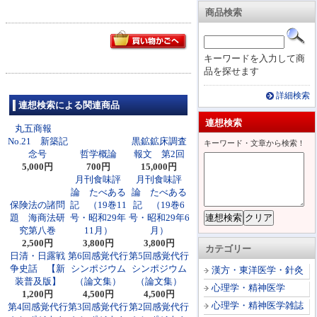
商品検索
キーワードを入力して商
品を探せます
詳細検索
連想検索による関連商品
連想検索
丸五商報
No.21 新築記
黒鉱鉱床調査
キーワード・文章から検索！
念号
哲学概論
報文 第2回
5,000円
700円
15,000円
月刊食味評
月刊食味評
論 たべある
論 たべある
保険法の諸問
記 （19巻11
記 （19巻6
題 海商法研
号・昭和29年
号・昭和29年6
究第八巻
11月）
月）
2,500円
3,800円
3,800円
カテゴリー
日清・日露戦
第6回感覚代行
第5回感覚代行
争史話 【新
シンポジウム
シンポジウム
漢方・東洋医学・針灸
装普及版】
（論文集）
（論文集）
心理学・精神医学
1,200円
4,500円
4,500円
心理学・精神医学雑誌
第4回感覚代行
第3回感覚代行
第2回感覚代行