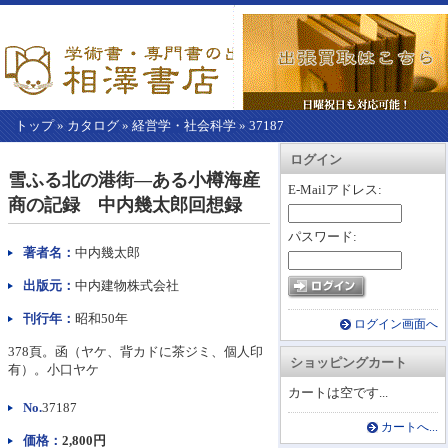
トップ
»
カタログ
»
経営学・社会科学
»
37187
【こ
アカウント情報
カートを見る
レジに進む
ログイン
こ
雪ふる北の港街―ある小樽海産
か
E-Mailアドレス:
商の記録 中内幾太郎回想録
ら
本
パスワード:
文】
著者名：
中内幾太郎
出版元：
中内建物株式会社
刊行年：
昭和50年
ログイン画面へ
378頁。函（ヤケ、背カドに茶ジミ、個人印
ショッピングカート
有）。小口ヤケ
カートは空です...
No.
37187
カートへ...
価格：
2,800円