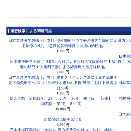
連想検索による関連商品
日本東洋医学雑誌（34巻1）慢性関節リウマチの漢方と鍼灸によ
漢方と
る治療の検討-1/急性前骨髄球性白血病の治験/他
1,200円
日本東
日本東洋医学会誌（12巻3）金針による折針の実験的研究-1/診
義につ
脉の研究-1/大黄附子湯による諸疼痛の治療経験/他
2,000円
日本東洋医学雑誌（34巻4）水素クリアランス法による血流量測
定の鍼灸医学への応用-2/潜証と思われる例/磁療における経絡流
日本東
注の考
1,200円
婦人年鑑 昭和23年、24年、25年、36年、40年版 【6冊】
精神身
(復刻版・第2期 8～13)
38,000円
日本東
西式保健治病実習宝典
4,800円
日本東洋医学雑誌（36巻3）漢方近代化の試み-9/桂枝二越婢一