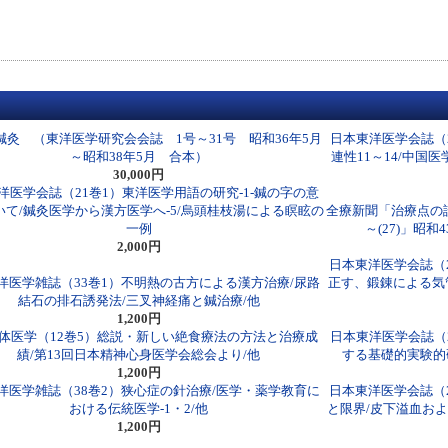
鍼灸 （東洋医学研究会会誌 1号～31号 昭和36年5月
日本東洋医学会誌（
～昭和38年5月 合本）
連性11～14/中国
30,000円
洋医学会誌（21巻1）東洋医学用語の研究-1-鍼の字の意
いて/鍼灸医学から漢方医学へ-5/烏頭桂枝湯による瞑眩の
全療新聞「治療点の詮索
一例
～(27)」昭
2,000円
日本東洋医学会誌（2
洋医学雑誌（33巻1）不明熱の古方による漢方治療/尿路
正す、鍛錬による気管
結石の排石誘発法/三叉神経痛と鍼治療/他
1,200円
体医学（12巻5）総説・新しい絶食療法の方法と治療成
日本東洋医学会誌（
績/第13回日本精神心身医学会総会より/他
する基礎的実験的研
1,200円
洋医学雑誌（38巻2）狭心症の針治療/医学・薬学教育に
日本東洋医学会誌（
おける伝統医学-1・2/他
と限界/皮下溢血およ
1,200円