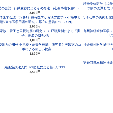
精神身体医学（12
の言語 : 行動変容によるその発達 (心身障害双書13)
つ病の認識と取り
3,000円
洋医学会誌（22巻1）鍼灸医学から漢方医学へ-7/除中と
母子心中の実態と家
虚熱/東洋医学用語の研究-2-募穴の意義について/他
2,000円
家族―養子と里親制度の研究（9）戸籍擬制による「実
九州神経精神医学（30巻
子」偽装の慣習/他
ゾ
1,000円
授業力の開発 中学校・高等学校編―研究者と実践家のコ
社会精神医学(創刊号～
ラボによる新しい提案
1,800円
第49回日本精神神経
絵画空想法入門PRT図版による新しいTAT
2,500円