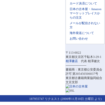
カード決済について
日本の古本屋・Amazon
マーケットプレイスか
らの注文
メールが配信されない
方
海外発送について
お問い合わせ
〒113-0022
東京都文京区千駄木3-29-1
相澤書店
代表 相澤健次
----------------------
書籍商：東京都公安委員会
許可 第305450506037号
東京都古書籍商業協同組合
文京支部
187955747 リクエスト (2006年11月18日 土曜日 より)