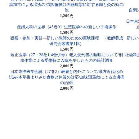
湯加朮による湿疹の治験/偏側顔面筋痙攣に対する鍼と灸の効果/
他
自閉児
1,200円
日本東
産婦人科の世界（45巻9）生殖医学への新しい手術操作
1,500円
観察・参加・実習―新しい教師のための実験課程 （教師養成
新しい
研究会叢書第1輯）
1,500円
矯正医学（27・28巻1-4合併号）老人受刑者の睡眠について/刑
社会科
務作業による受傷特に入院を要したものの統計調査
2,800円
日本東洋医学会誌（27巻2）表裏と内外について/漢方近代化の
試み/本草書よりみた食物と体質の対応/加味逍遥散による皮膚病
の治療/
2,000円