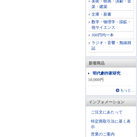
美術・映画・演劇・音
楽・建築
文庫・新書
数学・物理学・採鉱・
他サイエンス
300円均一本
ラジオ・音響・無線雑
誌
新着商品
明代劇作家研究
18,000円
もっと...
インフォメーション
ご注文にあたって
特定商取引法に基く表
示
営業のご案内