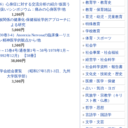
教育学・教育史
巻6）心身症に対する交流分析の紹介/仮面う
扱い/シンポジウム：痛みの心身医学/他
教育・保育雑誌
1,200円
育児・幼児・児童教育
族関係の健康化-保健福祉学的アプローチに
特殊教育
よる研究
5,000円
学校教育
3-4）Anorexia Nervosaの臨床像―リエ
体育・スポーツ
ン精神医学的観点から/他
1,500円
社会学
15巻4号/通巻第1号～58号/1978年1月～
社会事業・社会福祉
1992年12月) 【58冊】
経営学・社会科学
38,000円
社会科学資料・報告書
学会総会要覧 （昭和27年5月1-3日、九州
文化史・技術史・歴史
大学医学部）
医療・医学・保健
3,500円
占い・気功・ヨガ
民族学・宗教学（キリ
スト教・仏教）
哲学・思想
言語学・国語学
文学・文芸