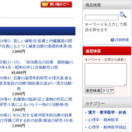
商品検索
キーワードを入力して商
品を探せます
詳細検索
24巻2）新しい麻酔法/皮膚と内臓臓器の関
医学古典にもとづく鍼灸治療の基礎的体系/他
連想検索
2,000円
キーワード・文章から検索！
(1)～(5)」「続治療点の詮索 施術編(1)
和43年4月～昭和45年12月掲載号32部
48,000円
9巻4）石膏の薬理学的研究-6/漢方薬,食を
支喘息の治療/倒経(鼻出血)の一漢方治験/
他
2,000円
28巻4）釣藤散の臨床/証と薬物の対応に関
カテゴリー
究-1/灸によるバセドー病の1治験例/他
2,000円
漢方・東洋医学・針灸
28巻2）RAに対する東洋医学的治療の効果
心理学・精神医学
び浮腫に対する針の効果/脈波の研究-18/他
2,000円
心理学・精神医学雑誌