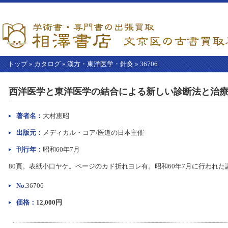
トップ
»
カタログ
»
漢方・東洋医学・針灸
»
36706
【こ
こ
西洋医学と東洋医学の結合による新しい診断法と治療～Bi-Dig
か
ら
本
著者名：
大村恵昭
文】
出版元：
メディカル・コア/医道の日本主催
刊行年：
昭和60年7月
80頁。表紙小口ヤケ。ページのカド折れヨレ有。昭和60年7月に行われた
No.
36706
価格：
12,000円