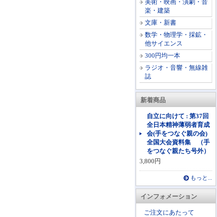
美術・映画・演劇・音
楽・建築
文庫・新書
数学・物理学・採鉱・
他サイエンス
300円均一本
ラジオ・音響・無線雑
誌
新着商品
自立に向けて : 第37回
全日本精神薄弱者育成
会(手をつなぐ親の会)
全国大会資料集 （手
をつなぐ親たち号外）
3,800円
もっと...
インフォメーション
ご注文にあたって