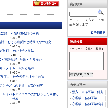
商品検索
キーワードを入力して商
品を探せます
詳細検索
測定論―不信解消会計の構築
3,200円
連想検索
会計における違反性と時間概念の研究
2,000円
キーワード・文章から検索！
ガ芸術―その哲学と技法
12,000円
滞と言語障害―診断ととり扱い
1,200円
知スタイル―本質と起源
3,000円
ミル体系序説―社会哲学と社会主義論
1,800円
カテゴリー
労と子どもの発達―縦断的研究
3,000円
漢方・東洋医学・針灸
―サイバネティクスの光に照らした全体と
心理学・精神医学
発展
2,500円
心理学・精神医学雑誌