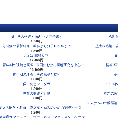
脳―その構造と働き （共立全書）
会計
1,500円
分裂病の最新研究―精神から分子レベルまで
監査構造論―
1,500円
現代組織論批判
ヨ
12,000円
・青年期の理論と実像 : 米国における実態研究を中心に
精神遅
32,400円
青年期の理論―その系譜と展望
認
1,000円
個生化とマンダラ
J.S.
1,500円
児童の発達と行動
母親の就
3,000円
システムの一般理論
症児の医学と教育―臨床家と両親のための実際的手引
1,200円
健康増進マニュアル―ウエルネス・マネジメントへの投