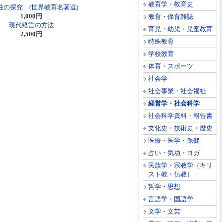
教育学・教育史
性の探究 (世界教育名著選)
1,000円
教育・保育雑誌
現代経営の方法
育児・幼児・児童教育
2,500円
特殊教育
学校教育
体育・スポーツ
社会学
社会事業・社会福祉
経営学・社会科学
社会科学資料・報告書
文化史・技術史・歴史
医療・医学・保健
占い・気功・ヨガ
民族学・宗教学（キリ
スト教・仏教）
哲学・思想
言語学・国語学
文学・文芸