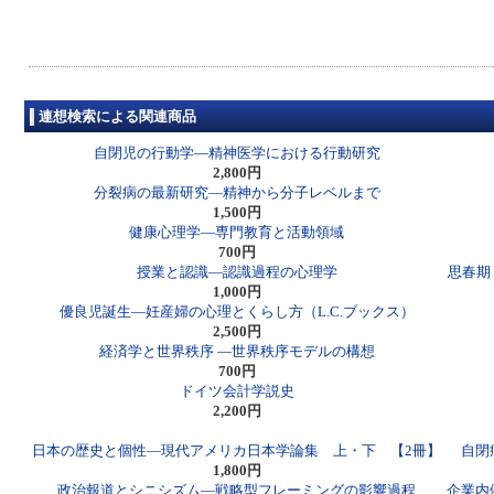
連想検索による関連商品
自閉児の行動学―精神医学における行動研究
2,800円
分裂病の最新研究―精神から分子レベルまで
1,500円
健康心理学―専門教育と活動領域
700円
授業と認識―認識過程の心理学
思春期
1,000円
優良児誕生―妊産婦の心理とくらし方（L.C.ブックス）
2,500円
経済学と世界秩序 ―世界秩序モデルの構想
700円
ドイツ会計学説史
2,200円
日本の歴史と個性―現代アメリカ日本学論集 上・下 【2冊】
自閉
1,800円
政治報道とシニシズム―戦略型フレーミングの影響過程
企業内