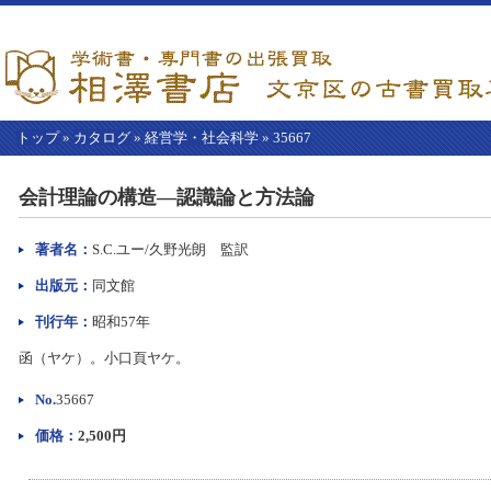
トップ
»
カタログ
»
経営学・社会科学
»
35667
【こ
こ
会計理論の構造―認識論と方法論
か
ら
本
著者名：
S.C.ユー/久野光朗 監訳
文】
出版元：
同文館
刊行年：
昭和57年
函（ヤケ）。小口頁ヤケ。
No.
35667
価格：
2,500円