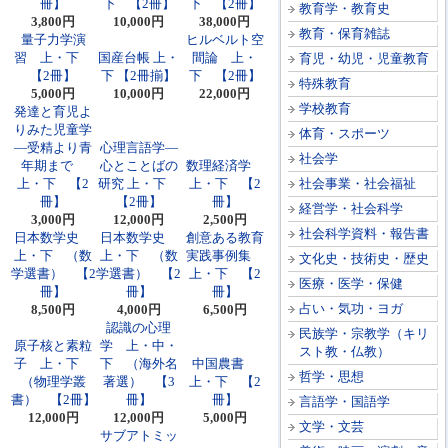
冊】
下 【2冊】
下 【2冊】
教育学・教育史
3,800円
10,000円
38,000円
教育・保育雑誌
量子力学演
ヒルベルト空
習 上・下
国産台帳 上・
間論 上・
育児・幼児・児童教育
【2冊】
下 【2冊揃】
下 【2冊】
特殊教育
5,000円
10,000円
22,000円
学校教育
発達と育児よ
りみた児童学
体育・スポーツ
―受精より青
心理言語学―
社会学
年期まで
心とことばの
数理経済学
上・下 【2
研究 上・下
上・下 【2
社会事業・社会福祉
冊】
【2冊】
冊】
経営学・社会科学
3,000円
12,000円
2,500円
社会科学資料・報告書
日本数学史
日本数学史
創意ある教育
上・下 （数
上・下 （数
実践事例集
文化史・技術史・歴史
学選書） 【2
学選書） 【2
上・下 【2
医療・医学・保健
冊】
冊】
冊】
占い・気功・ヨガ
8,500円
4,000円
6,500円
認識の心理
民族学・宗教学（キリ
原子核と素粒
学 上・中・
スト教・仏教）
子 上・下
下 （海外名
中国農書
哲学・思想
（物理学叢
著選） 【3
上・下 【2
書） 【2冊】
冊】
冊】
言語学・国語学
12,000円
12,000円
5,000円
文学・文芸
サブアトミッ