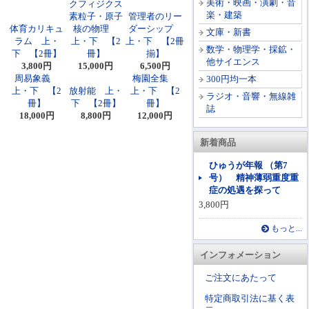
美術・映画・演劇・音
クフィジクス
楽・建築
素粒子・原子
管理者のリー
体育カリキュ
核の物理
ダーシップ
文庫・新書
ラム 上・
上・下 【2
上・下 【2冊
数学・物理学・採鉱・
下 【2冊】
冊】
揃】
他サイエンス
3,800円
15,000円
6,500円
周易象義
梅園全集
300円均一本
上・下 【2
放射能 上・
上・下 【2
ラジオ・音響・無線雑
冊】
下 【2冊】
冊】
誌
18,000円
8,800円
12,000円
新着商品
ひゅうが年報 （第7
号） 精神薄弱重度重
症の処遇を探って
3,800円
もっと...
インフォメーション
ご注文にあたって
特定商取引法に基く表