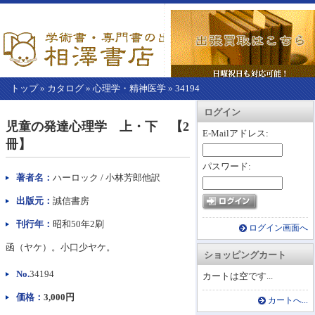
トップ
»
カタログ
»
心理学・精神医学
»
34194
【こ
アカウント情報
カートを見る
レジに進む
ログイン
こ
児童の発達心理学 上・下 【2
か
E-Mailアドレス:
冊】
ら
本
パスワード:
文】
著者名：
ハーロック / 小林芳郎他訳
出版元：
誠信書房
刊行年：
昭和50年2刷
ログイン画面へ
函（ヤケ）。小口少ヤケ。
ショッピングカート
No.
34194
カートは空です...
価格：
3,000円
カートへ...