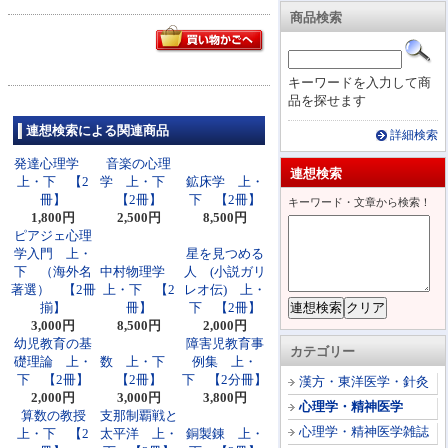
商品検索
キーワードを入力して商
品を探せます
連想検索による関連商品
詳細検索
発達心理学
音楽の心理
連想検索
上・下 【2
学 上・下
鉱床学 上・
冊】
【2冊】
下 【2冊】
キーワード・文章から検索！
1,800円
2,500円
8,500円
ピアジェ心理
学入門 上・
星を見つめる
下 （海外名
中村物理学
人 (小説ガリ
著選） 【2冊
上・下 【2
レオ伝) 上・
揃】
冊】
下 【2冊】
3,000円
8,500円
2,000円
幼児教育の基
障害児教育事
カテゴリー
礎理論 上・
数 上・下
例集 上・
下 【2冊】
【2冊】
下 【2分冊】
漢方・東洋医学・針灸
2,000円
3,000円
3,800円
心理学・精神医学
算数の教授
支那制覇戦と
心理学・精神医学雑誌
上・下 【2
太平洋 上・
銅製錬 上・