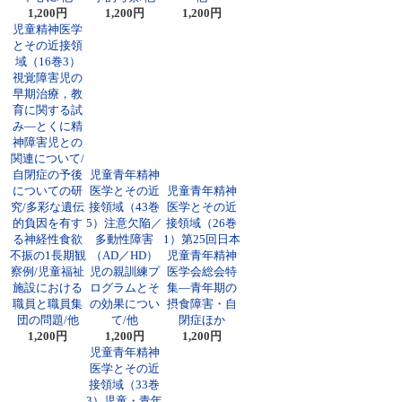
1,200円
1,200円
1,200円
児童精神医学
とその近接領
域（16巻3）
視覚障害児の
早期治療，教
育に関する試
み―とくに精
神障害児との
関連について/
自閉症の予後
児童青年精神
についての研
医学とその近
児童青年精神
究/多彩な遺伝
接領域（43巻
医学とその近
的負因を有す
5）注意欠陥／
接領域（26巻
る神経性食欲
多動性障害
1）第25回日本
不振の1長期観
（AD／HD）
児童青年精神
察例/児童福祉
児の親訓練プ
医学会総会特
施設における
ログラムとそ
集―青年期の
職員と職員集
の効果につい
摂食障害・自
団の問題/他
て/他
閉症ほか
1,200円
1,200円
1,200円
児童青年精神
医学とその近
接領域（33巻
3）児童・青年