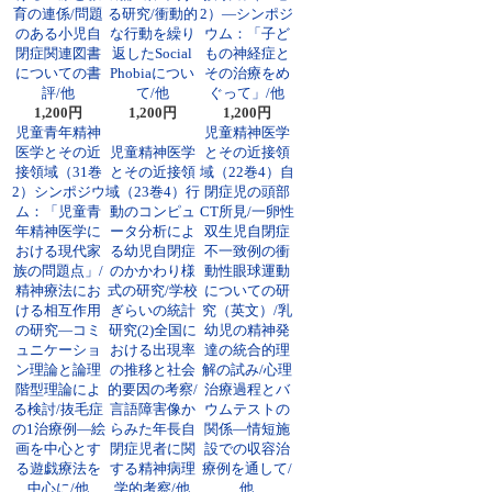
育の連係/問題
る研究/衝動的
2）―シンポジ
のある小児自
な行動を繰り
ウム：「子ど
閉症関連図書
返したSocial
もの神経症と
についての書
Phobiaについ
その治療をめ
評/他
て/他
ぐって」/他
1,200円
1,200円
1,200円
児童青年精神
児童精神医学
医学とその近
児童精神医学
とその近接領
接領域（31巻
とその近接領
域（22巻4）自
2）シンポジウ
域（23巻4）行
閉症児の頭部
ム：「児童青
動のコンピュ
CT所見/一卵性
年精神医学に
ータ分析によ
双生児自閉症
おける現代家
る幼児自閉症
不一致例の衝
族の問題点」/
のかかわり様
動性眼球運動
精神療法にお
式の研究/学校
についての研
ける相互作用
ぎらいの統計
究（英文）/乳
の研究―コミ
研究(2)全国に
幼児の精神発
ュニケーショ
おける出現率
達の統合的理
ン理論と論理
の推移と社会
解の試み/心理
階型理論によ
的要因の考察/
治療過程とバ
る検討/抜毛症
言語障害像か
ウムテストの
の1治療例―絵
らみた年長自
関係―情短施
画を中心とす
閉症児者に関
設での収容治
る遊戯療法を
する精神病理
療例を通して/
中心に/他
学的考察/他
他