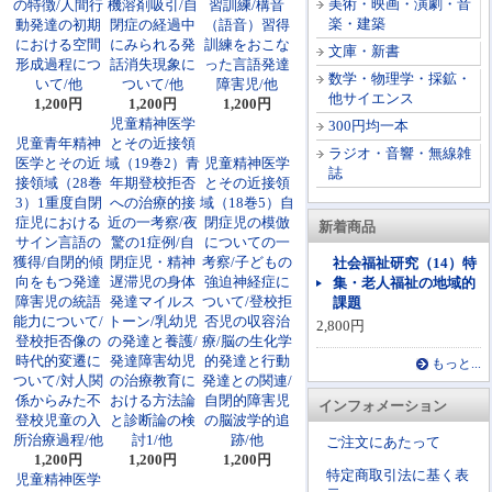
美術・映画・演劇・音
の特徴/人間行
機溶剤吸引/自
習訓練/構音
楽・建築
動発達の初期
閉症の経過中
（語音）習得
における空間
にみられる発
訓練をおこな
文庫・新書
形成過程につ
話消失現象に
った言語発達
数学・物理学・採鉱・
いて/他
ついて/他
障害児/他
他サイエンス
1,200円
1,200円
1,200円
児童精神医学
300円均一本
児童青年精神
とその近接領
ラジオ・音響・無線雑
医学とその近
域（19巻2）青
児童精神医学
誌
接領域（28巻
年期登校拒否
とその近接領
3）1重度自閉
への治療的接
域（18巻5）自
症児における
近の一考察/夜
閉症児の模倣
新着商品
サイン言語の
驚の1症例/自
についての一
獲得/自閉的傾
閉症児・精神
考察/子どもの
社会福祉研究（14）特
向をもつ発達
遅滞児の身体
強迫神経症に
集・老人福祉の地域的
障害児の統語
発達マイルス
ついて/登校拒
課題
能力について/
トーン/乳幼児
否児の収容治
2,800円
登校拒否像の
の発達と養護/
療/脳の生化学
時代的変遷に
発達障害幼児
的発達と行動
もっと...
ついて/対人関
の治療教育に
発達との関連/
係からみた不
おける方法論
自閉的障害児
インフォメーション
登校児童の入
と診断論の検
の脳波学的追
所治療過程/他
討1/他
跡/他
ご注文にあたって
1,200円
1,200円
1,200円
特定商取引法に基く表
児童精神医学