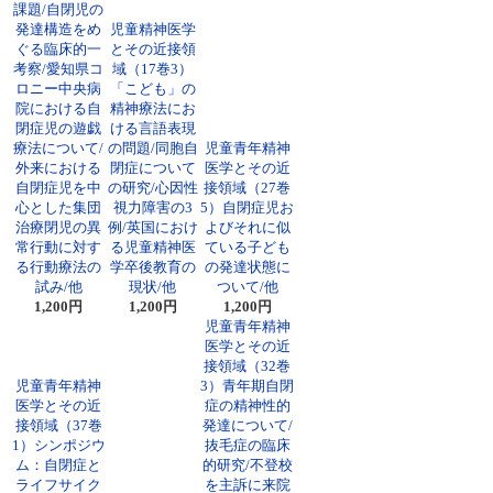
課題/自閉児の
発達構造をめ
児童精神医学
ぐる臨床的一
とその近接領
考察/愛知県コ
域（17巻3）
ロニー中央病
「こども」の
院における自
精神療法にお
閉症児の遊戯
ける言語表現
療法について/
の問題/同胞自
児童青年精神
外来における
閉症について
医学とその近
自閉症児を中
の研究/心因性
接領域（27巻
心とした集団
視力障害の3
5）自閉症児お
治療閉児の異
例/英国におけ
よびそれに似
常行動に対す
る児童精神医
ている子ども
る行動療法の
学卒後教育の
の発達状態に
試み/他
現状/他
ついて/他
1,200円
1,200円
1,200円
児童青年精神
医学とその近
接領域（32巻
児童青年精神
3）青年期自閉
医学とその近
症の精神性的
接領域（37巻
発達について/
1）シンポジウ
抜毛症の臨床
ム：自閉症と
的研究/不登校
ライフサイク
を主訴に来院