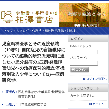
トップ
»
カタログ
»
心理学・精神医学雑誌
»
33911
【こ
アカウント情報
カートを見る
レジに進む
ログイン
こ
児童精神医学とその近接領域
か
E-Mailアドレス:
（19巻5）自閉症児の言語獲得に
ら
本
ついての縦断的研究/思春期に達
パスワード:
文】
した小児分裂病の1症例/発達障
害幼児への治療保育的接近/有機
溶剤吸入少年について(2)―症例
ログイン画面へ
研究/他
ショッピングカート
著者名：
西村辨作ほか/土岐真司/松坂清俊/
カートは空です...
郷古英男/他
出版元：
日本児童精神医学会
カートへ...