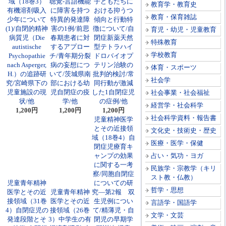
域（18巻3）
聴覚‐言語機能
子どもたちに
教育学・教育史
有機溶剤吸入
に障害を持つ
おける抑うつ
教育・保育雑誌
少年について
特異的発達障
傾向と行動特
(1)/自閉的精神
害の1例/前思
徴について/自
育児・幼児・児童教育
病質児（Die
春期患者に対
閉症新薬天然
特殊教育
autistische
するアプロー
型テトラハイ
学校教育
Psychopathie
チ/青年期分裂
ドロバイオプ
nach Asperger,
病の妄想につ
テリン治験の
体育・スポーツ
H.）の追跡研
いて/茨城県南
批判的検討/常
社会学
究/宮崎県下の
部における幼
同行動が激減
児童施設の現
児自閉症の疫
した1自閉症児
社会事業・社会福祉
状/他
学/他
の症例/他
経営学・社会科学
1,200円
1,200円
1,200円
社会科学資料・報告書
児童精神医学
とその近接領
文化史・技術史・歴史
域（18巻4）自
医療・医学・保健
閉症児療育キ
ャンプの効果
占い・気功・ヨガ
に関する一考
民族学・宗教学（キリ
察/同胞自閉症
スト教・仏教）
児童青年精神
についての研
哲学・思想
医学とその近
児童青年精神
究―第2報 双
接領域（31巻
医学とその近
生児例につい
言語学・国語学
4）自閉症児の
接領域（26巻
て/精薄児・自
文学・文芸
発達段階とそ
3）中学生の有
閉児の早期学