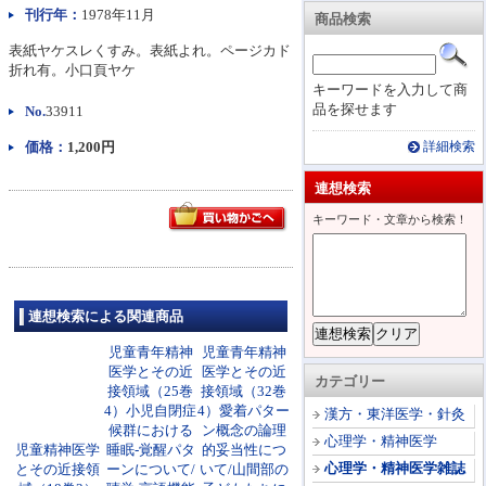
刊行年：
1978年11月
商品検索
表紙ヤケスレくすみ。表紙よれ。ページカド
折れ有。小口頁ヤケ
キーワードを入力して商
品を探せます
No.
33911
価格：
1,200円
詳細検索
連想検索
キーワード・文章から検索！
連想検索による関連商品
児童青年精神
児童青年精神
医学とその近
医学とその近
カテゴリー
接領域（25巻
接領域（32巻
4）小児自閉症
4）愛着パター
漢方・東洋医学・針灸
候群における
ン概念の論理
心理学・精神医学
児童精神医学
睡眠‐覚醒パタ
的妥当性につ
心理学・精神医学雑誌
とその近接領
ーンについて/
いて/山間部の