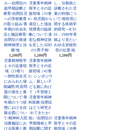
ル―自閉症の
児童青年精神
し，分裂病と
超早期診断と
医学とその近
診断された児
療育/自閉症児
接領域（33巻
童の特徴につ
への学校教育
4）幼児期から
いて/校拒否に
の取り組み/青
発症した強迫
関する疾病学
年期の社会生
性障害の臨床
的研究―ICD-
活と施設療育/
像について/多
10，1988年草
自閉症の発達
彩な精神症状
稿より見たい
精神病理と治
を呈したADD
わゆる登校拒
療/他
の1男子例/
否の位置/他
1,200円
1,200円
1,200円
児童精神医学
児童青年精神
とその近接領
医学とその近
域（23巻5）
接領域（42巻
一卵性双生児
3）シンポジウ
にみられた場
ム：新しい子
面緘黙/吃音問
ども観に向け
題の発生と展
て（不登校と
開について/青
児童青年精神
年期のうつ状
科医療/自閉症
態における自
はどう研究さ
殺企図につい
れてきたか/
て/精神科入院
他）/自閉症の
児童青年精神
治療施設にお
早期徴候と早
医学とその近
ける医療と教
期診断に関す
接領域（38巻