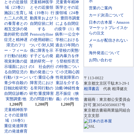
示
とその近接領
児童精神医学
児童青年精神
域（23巻2）
とその近接領
医学とその近
営業のご案内
施設に生育し
域（19巻3）行
接領域（24巻
カード決済について
た二人の乳児
動異常および
5）豊田市調査
日本の古本屋・Amazon
の養育者との
自閉症状に対
による自閉症
マーケットプレイスか
相互交渉の発
する
の疫学（1）有
らの注文
達的研究/自閉
Pentoxifylline
病率/一公立中
症児と精神遅
の使用経験に
学校における
メールが配信されない
滞児のフリ
ついて/対人関
過去15年間の
方
ー・フィール
係に障害を示
不登校の実態/
海外発送について
ド行動の比較/
す子どもの発
庭内暴力を伴
お問い合わせ
視覚刺激の提
達的研究―そ
う登校拒否児
示場面におけ
の1 社会的行
の特徴につい
る自閉症児の
動の発達につ
て/小児期心因
行動パターン/
いて/重症心身
性視覚障害の
〒113-0022
青少年自殺の
障害児におけ
童話を介する
東京都文京区千駄木3-29-1
日独比較研究/
る常同行動の
治癒/神経性食
相澤書店
代表 相澤健次
自閉症診断の
研究/重度障害
思不振症（狭
----------------------
実態調査/他
児の問題行動/
義）の1例/他
書籍商：東京都公安委員会
1,200円
1,200円
1,200円
許可 第305450506037号
児童精神医学
東京都古書籍商業協同組合
とその近接領
文京支部
域（16巻5）
重症発達障害
児の発達療育