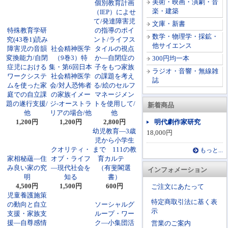
美術・映画・演劇・音
個別教育計画
楽・建築
（IEP）によせ
て/発達障害児
文庫・新書
特殊教育学研
の指導のポイ
数学・物理学・採鉱・
究(43巻1)読み
ント/ライフス
他サイエンス
障害児の音韻
社会精神医学
タイルの視点
変換能力/自閉
（9巻3）特
か―自閉症の
300円均一本
症児における
集・第6回日本
子をもつ家族
ラジオ・音響・無線雑
ワークシステ
社会精神医学
の課題を考え
誌
ムを使った家
会/対人恐怖者
る/絵のセルフ
庭での自立課
の家族イメー
マネージメン
題の遂行支援/
ジ-オーストラ
トを使用して/
新着商品
他
リアの場合/他
他
1,200円
1,200円
2,800円
明代劇作家研究
幼児教育―3歳
18,000円
児から小学生
クオリティ・
まで 111の教
もっと...
家相秘蘊―住
オブ・ライフ
育カルテ
み良い家の究
―現代社会を
（有斐閣選
インフォメーション
明
知る
書）
4,500円
1,500円
600円
ご注文にあたって
児童養護施策
特定商取引法に基く表
の動向と自立
ソーシャルグ
示
支援・家族支
ループ・ワー
援―自尊感情
ク―小集団活
営業のご案内