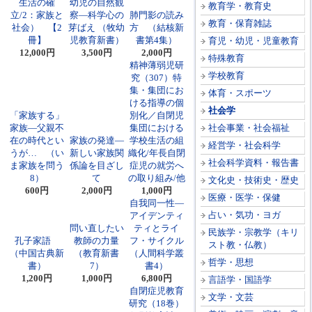
生活の確
幼児の自然観
教育学・教育史
立/2：家族と
察―科学心の
肺門影の読み
教育・保育雑誌
社会） 【2
芽ばえ （牧幼
方 （結核新
冊】
児教育新書）
書第4集）
育児・幼児・児童教育
12,000円
3,500円
2,000円
特殊教育
精神薄弱児研
学校教育
究（307）特
集・集団にお
体育・スポーツ
ける指導の個
社会学
「家族する」
別化／自閉児
家族―父親不
集団における
社会事業・社会福祉
在の時代とい
家族の発達―
学校生活の組
経営学・社会科学
うが… （い
新しい家族関
織化/年長自閉
社会科学資料・報告書
ま家族を問う
係論を目ざし
症児の就労へ
8）
て
の取り組み/他
文化史・技術史・歴史
600円
2,000円
1,000円
医療・医学・保健
自我同一性―
占い・気功・ヨガ
アイデンティ
問い直したい
ティとライ
民族学・宗教学（キリ
孔子家語
教師の力量
フ・サイクル
スト教・仏教）
（中国古典新
（教育新書
（人間科学叢
哲学・思想
書）
7）
書4）
1,200円
1,000円
6,800円
言語学・国語学
自閉症児教育
文学・文芸
研究（18巻）