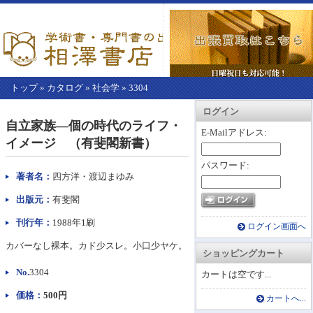
トップ
»
カタログ
»
社会学
»
3304
【こ
アカウント情報
カートを見る
レジに進む
ログイン
こ
自立家族―個の時代のライフ・
か
E-Mailアドレス:
イメージ （有斐閣新書）
ら
本
パスワード:
文】
著者名：
四方洋・渡辺まゆみ
出版元：
有斐閣
刊行年：
1988年1刷
ログイン画面へ
カバーなし裸本。カド少スレ。小口少ヤケ。
ショッピングカート
No.
3304
カートは空です...
価格：
500円
カートへ...