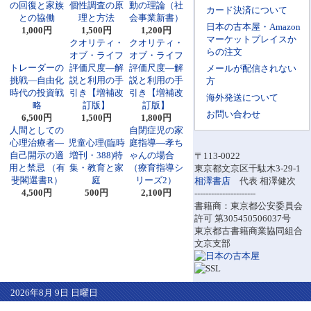
の回復と家族
個性調査の原
動の理論（社
カード決済について
との協働
理と方法
会事業新書）
日本の古本屋・Amazon
1,000円
1,500円
1,200円
マーケットプレイスか
クオリティ・
クオリティ・
らの注文
オブ・ライフ
オブ・ライフ
トレーダーの
評価尺度―解
評価尺度―解
メールが配信されない
挑戦―自由化
説と利用の手
説と利用の手
方
時代の投資戦
引き【増補改
引き【増補改
海外発送について
略
訂版】
訂版】
お問い合わせ
6,500円
1,500円
1,800円
人間としての
自閉症児の家
心理治療者―
児童心理(臨時
庭指導―孝ち
自己開示の適
増刊・388)特
ゃんの場合
〒113-0022
用と禁忌 （有
集・教育と家
（療育指導シ
東京都文京区千駄木3-29-1
斐閣選書R）
庭
リーズ2）
相澤書店
代表 相澤健次
4,500円
500円
2,100円
----------------------
書籍商：東京都公安委員会
許可 第305450506037号
東京都古書籍商業協同組合
文京支部
2026年8月 9日 日曜日