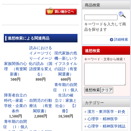
商品検索
キーワードを入力して商
品を探せます
連想検索による関連商品
詳細検索
読みにおける
連想検索
イメージづく
現代家族の危
り―イメージ
機―新しいラ
キーワード・文章から検索！
家族関係の心
化の読み （国
イフスタイル
理 （有斐閣
語授業を変え
の設計（有斐
新書）
る）
閣選書）
500円
800円
600円
青年期の自閉
症 （1：個人
障害者自立の
生活の確
時代―家庭・
自閉児の行動
立/2：家族と
カテゴリー
学校・企業の
療法 （有斐
社会） 【2
条件
閣双書）
冊】
漢方・東洋医学・針灸
1,500円
2,000円
10,500円
心理学・精神医学
青年期の自閉
心理学・精神医学雑誌
症 （1：個人