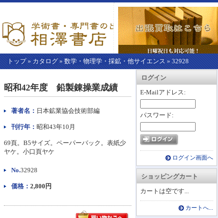
トップ
»
カタログ
»
数学・物理学・採鉱・他サイエンス
»
32928
【こ
アカウント情報
カートを見る
レジに進む
ログイン
こ
昭和42年度 鉛製錬操業成績
か
E-Mailアドレス:
ら
本
著者名：
日本鉱業協会技術部編
パスワード:
文】
刊行年：
昭和43年10月
69頁。B5サイズ。ペーパーバック。表紙少
ヤケ。小口頁ヤケ
ログイン画面へ
No.
32928
ショッピングカート
価格：
2,800円
カートは空です...
カートへ...