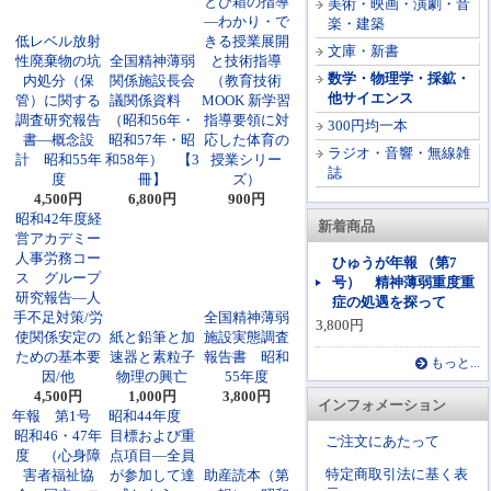
とび箱の指導
美術・映画・演劇・音
―わかり・で
楽・建築
低レベル放射
きる授業展開
文庫・新書
性廃棄物の坑
全国精神薄弱
と技術指導
数学・物理学・採鉱・
内処分（保
関係施設長会
（教育技術
他サイエンス
管）に関する
議関係資料
MOOK 新学習
調査研究報告
（昭和56年・
指導要領に対
300円均一本
書―概念設
昭和57年・昭
応した体育の
ラジオ・音響・無線雑
計 昭和55年
和58年） 【3
授業シリー
誌
度
冊】
ズ）
4,500円
6,800円
900円
昭和42年度経
新着商品
営アカデミー
人事労務コー
ひゅうが年報 （第7
ス グループ
号） 精神薄弱重度重
研究報告―人
症の処遇を探って
手不足対策/労
全国精神薄弱
3,800円
使関係安定の
紙と鉛筆と加
施設実態調査
ための基本要
速器と素粒子
報告書 昭和
もっと...
因/他
物理の興亡
55年度
4,500円
1,000円
3,800円
インフォメーション
年報 第1号
昭和44年度
昭和46・47年
目標および重
ご注文にあたって
度 （心身障
点項目―全員
特定商取引法に基く表
害者福祉協
が参加して達
助産読本（第