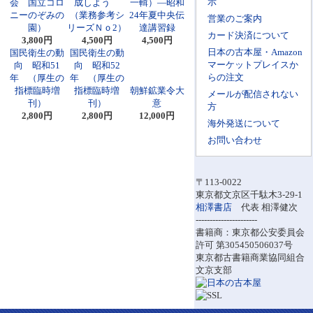
示
会 国立コロ
成しよう
一輯）―昭和
ニーのぞみの
（業務参考シ
24年夏中央伝
営業のご案内
園）
リーズＮｏ2）
達講習録
カード決済について
3,800円
4,500円
4,500円
日本の古本屋・Amazon
国民衛生の動
国民衛生の動
マーケットプレイスか
向 昭和51
向 昭和52
らの注文
年 （厚生の
年 （厚生の
指標臨時増
指標臨時増
朝鮮鉱業令大
メールが配信されない
刊）
刊）
意
方
2,800円
2,800円
12,000円
海外発送について
お問い合わせ
〒113-0022
東京都文京区千駄木3-29-1
相澤書店
代表 相澤健次
----------------------
書籍商：東京都公安委員会
許可 第305450506037号
東京都古書籍商業協同組合
文京支部