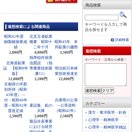
商品検索
キーワードを入力して商
連想検索による関連商品
品を探せます
昭和42年度
北支五省鉱業
詳細検索
銅製錬操業成
概要 昭和十
昭和45年 本
績
二年十月
邦鉱業の趨勢
連想検索
2,800円
6,800円
3,500円
熱帯稲作病害
キーワード・文章から検索！
北海道鉱業
虫図説 （熱
誌 【昭和9年
帯農業技術叢
明治前日本林
版】
書12）
業技術発達史
12,000円
2,200円
12,000円
京都府の市郡
別所得（昭和
43年度）―
付・昭和40年
兵庫県の公害
カテゴリー
度～昭和42年
童話集 鉛の
―公害資料
度改定値
兵隊
（昭和42年）
漢方・東洋医学・針灸
2,500円
2,000円
2,500円
心理学・精神医学
製品生産事業
における経営
心理学・精神医学雑誌
統計分析―生