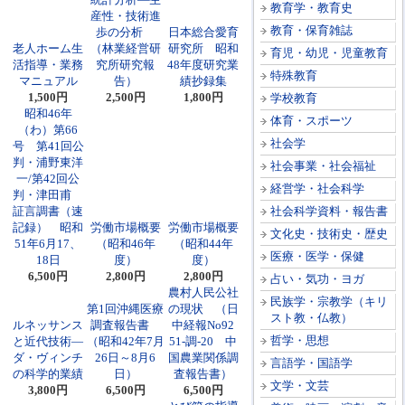
教育学・教育史
産性・技術進
教育・保育雑誌
歩の分析
日本総合愛育
老人ホーム生
（林業経営研
研究所 昭和
育児・幼児・児童教育
活指導・業務
究所研究報
48年度研究業
特殊教育
マニュアル
告）
績抄録集
1,500円
2,500円
1,800円
学校教育
昭和46年
体育・スポーツ
（わ）第66
社会学
号 第41回公
判・浦野東洋
社会事業・社会福祉
一/第42回公
経営学・社会科学
判・津田甫
証言調書（速
社会科学資料・報告書
記録） 昭和
労働市場概要
労働市場概要
文化史・技術史・歴史
51年6月17、
（昭和46年
（昭和44年
医療・医学・保健
18日
度）
度）
6,500円
2,800円
2,800円
占い・気功・ヨガ
農村人民公社
民族学・宗教学（キリ
第1回沖縄医療
の現状 （日
スト教・仏教）
ルネッサンス
調査報告書
中経報No92
哲学・思想
と近代技術―
（昭和42年7月
51-調-20 中
ダ・ヴィンチ
26日～8月6
国農業関係調
言語学・国語学
の科学的業績
日）
査報告書）
文学・文芸
3,800円
6,500円
6,500円