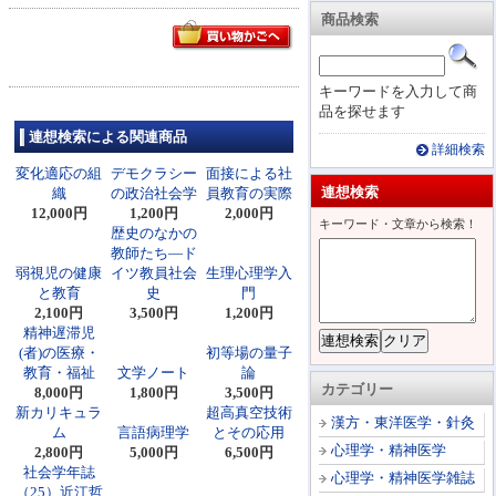
商品検索
キーワードを入力して商
品を探せます
連想検索による関連商品
詳細検索
変化適応の組
デモクラシー
面接による社
連想検索
織
の政治社会学
員教育の実際
12,000円
1,200円
2,000円
キーワード・文章から検索！
歴史のなかの
教師たち―ド
弱視児の健康
イツ教員社会
生理心理学入
と教育
史
門
2,100円
3,500円
1,200円
精神遅滞児
(者)の医療・
初等場の量子
教育・福祉
文学ノート
論
カテゴリー
8,000円
1,800円
3,500円
新カリキュラ
超高真空技術
漢方・東洋医学・針灸
ム
言語病理学
とその応用
心理学・精神医学
2,800円
5,000円
6,500円
社会学年誌
心理学・精神医学雑誌
（25）近江哲