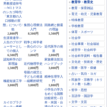
教育学・教育史
男教授追悼号
―W.I.トマス
教育・保育雑誌
のシカゴ時代/
育児・幼児・児童教育
「東京都の人
特殊教育
口移動の実
態」について/
集団心理療法
回路網と饋還
学校教育
他
入門
の理論
体育・スポーツ
2,800円
8,500円
1,500円
生涯発達学―
社会学
人生のプロデ
戦争と科学者
社会事業・社会福祉
ューサーとし
―良心のジレ
近代医学の発
経営学・社会科学
ての個人
ンマ
達
6,500円
3,800円
2,000円
社会科学資料・報告書
認知科学の計
家族療法技法
文化史・技術史・歴史
算理論
近代物理学史
ハンドブック
医療・医学・保健
1,500円
2,000円
3,000円
母親の就労と
占い・気功・ヨガ
子どもの発達
精神生理学入
民族学・宗教学（キリ
極超短波工学
―縦断的研究
門
スト教・仏教）
3,000円
3,000円
1,800円
小学生の学力
哲学・思想
をめぐる国際
言語学・国語学
比較研究―日
文学・文芸
カイロプラク
本・米国・台
テック―脊椎
湾の子どもと