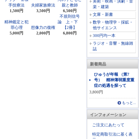
美術・映画・演劇・音
手技療法
夫婦家族療法
親と教師
楽・建築
1,500円
3,500円
6,500円
文庫・新書
不規則信号
精神鑑定と犯
論 上・下
数学・物理学・採鉱・
罪心理
想像力の復権
【2冊】
他サイエンス
5,000円
2,000円
6,800円
300円均一本
ラジオ・音響・無線雑
誌
新着商品
ひゅうが年報 （第7
号） 精神薄弱重度重
症の処遇を探って
3,800円
もっと...
インフォメーション
ご注文にあたって
特定商取引法に基く表