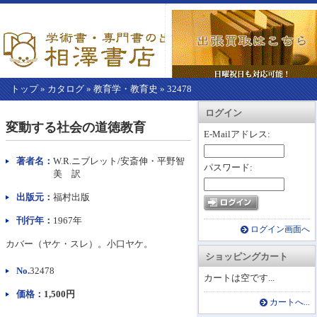
トップ
»
カタログ
»
教育学・教育史
»
32478
【こ
アカウント情報
カートを見る
レジに進む
ログイン
こ
変動する社会の道徳教育
か
E-Mailアドレス:
ら
本
著者名：
W.R.ニブレット/安斎伸・平野智
パスワード:
文】
美 訳
出版元：
福村出版
刊行年：
1967年
ログイン画面へ
カバー（ヤケ・スレ）。小口ヤケ。
ショッピングカート
No.
32478
カートは空です...
価格：
1,500円
カートへ...