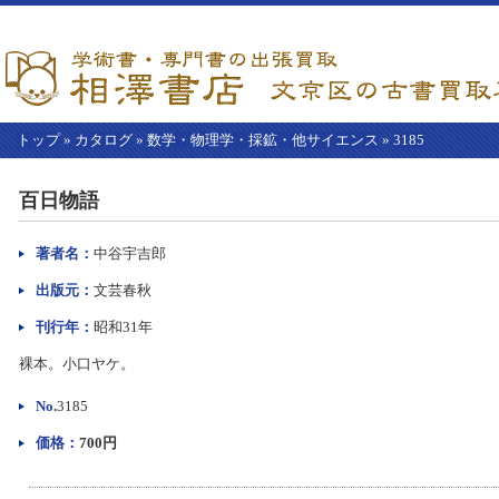
トップ
»
カタログ
»
数学・物理学・採鉱・他サイエンス
»
3185
【こ
こ
百日物語
か
ら
本
著者名：
中谷宇吉郎
文】
出版元：
文芸春秋
刊行年：
昭和31年
裸本。小口ヤケ。
No.
3185
価格：
700円