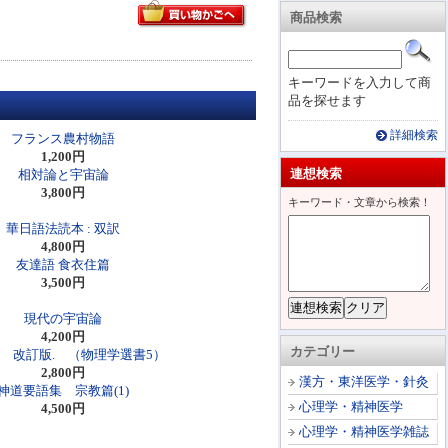
商品検索
キーワードを入力して商
品を探せます
詳細検索
フランス農村物語
1,200円
連想検索
相対論と宇宙論
3,800円
キーワード・文章から検索！
華日語法読本 : 双訳
4,800円
友達語 食衣住篇
3,500円
現代の宇宙論
4,200円
カテゴリー
 改訂版. （物理学選書5）
2,800円
漢方・東洋医学・針灸
神道要語集 宗教篇(1)
心理学・精神医学
4,500円
心理学・精神医学雑誌