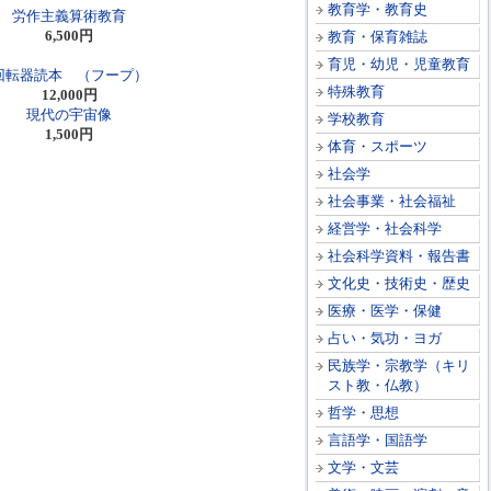
教育学・教育史
労作主義算術教育
6,500円
教育・保育雑誌
育児・幼児・児童教育
回転器読本 （フープ）
特殊教育
12,000円
現代の宇宙像
学校教育
1,500円
体育・スポーツ
社会学
社会事業・社会福祉
経営学・社会科学
社会科学資料・報告書
文化史・技術史・歴史
医療・医学・保健
占い・気功・ヨガ
民族学・宗教学（キリ
スト教・仏教）
哲学・思想
言語学・国語学
文学・文芸