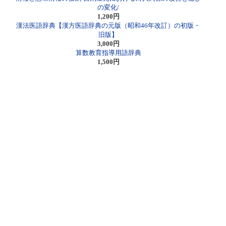
の変化/
1,200円
漢法医語辞典【漢方医語辞典の元版（昭和46年改訂）の初版・
旧版】
3,000円
算数教育指導用語辞典
1,500円