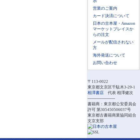
示
営業のご案内
カード決済について
日本の古本屋・Amazon
マーケットプレイスか
らの注文
メールが配信されない
方
海外発送について
お問い合わせ
〒113-0022
東京都文京区千駄木3-29-1
相澤書店
代表 相澤健次
----------------------
書籍商：東京都公安委員会
許可 第305450506037号
東京都古書籍商業協同組合
文京支部