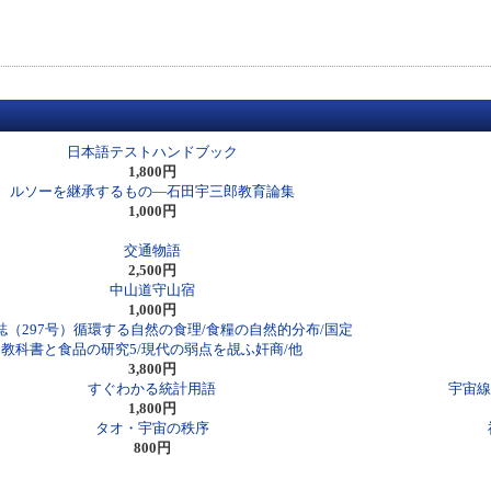
日本語テストハンドブック
1,800円
ルソーを継承するもの―石田宇三郎教育論集
1,000円
交通物語
2,500円
中山道守山宿
1,000円
誌（297号）循環する自然の食理/食糧の自然的分布/国定
教科書と食品の研究5/現代の弱点を覘ふ奸商/他
3,800円
すぐわかる統計用語
宇宙線
1,800円
タオ・宇宙の秩序
800円