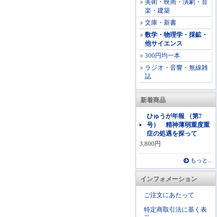
美術・映画・演劇・音
楽・建築
文庫・新書
数学・物理学・採鉱・
他サイエンス
300円均一本
ラジオ・音響・無線雑
誌
新着商品
ひゅうが年報 （第7
号） 精神薄弱重度重
症の処遇を探って
3,800円
もっと...
インフォメーション
ご注文にあたって
特定商取引法に基く表