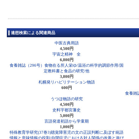
連想検索による関連商品
中医古典用語
4,500円
宇宙之精神 全
6,800円
食養雑誌（296号）食物在る所人栄ゆ/温浴の科学的調節作用/国
定教科書と食品の研究/他
3,800円
札幌発リハビリテーション物語
600円
食養雑
うつほ物語の研究
4,500円
史料宇都宮藩史
5,000円
言語発達初語から学童期
1,000円
特殊教育学研究(37巻3)聴覚障害児の文の正誤判断に及ぼす統語
情報と意味情報の役割/自閉症児における対人関係の改善と遊び