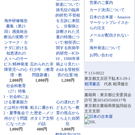
営業のご案内
発達について/
抜毛症の臨床
カード決済について
的研究/不登校
日本の古本屋・Amazon
海外研修報告
を主訴に来院
マーケットプレイスか
書集（第21
し，分裂病と
らの注文
回）感覚統合
診断された児
メールが配信されない
療法の実際/デ
童の特徴につ
方
ンマーク・カ
いて/校拒否に
ナダに於ける
関する疾病学
海外発送について
知恵遅れの
的研究―ICD-
お問い合わせ
人々へのサー
10，1988年草
ビス/精神発達
忘れられた非
稿より見たい
障害児への心
行少年 （教育
わゆる登校拒
〒113-0022
理・教
問題新書）
否の位置/他
東京都文京区千駄木3-29-1
2,000円
1,000円
1,200円
相澤書店
代表 相澤健次
社会科教育
----------------------
（27）特集
書籍商：東京都公安委員会
1・社会科にお
許可 第305450506037号
ける要素能力
心の遅れた子
東京都古書籍商業協同組合
とは何か/特集
粘土に書かれ
どもたち―教
文京支部
2・夏季集会で
た歴史―メソ
育の視点から
何がどう問題
ポタミア文明
とらえた自閉
になったか
の話
症
1,000円
400円
1,800円
都市住宅(1970