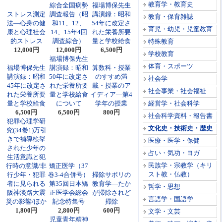
教育学・教育史
綜合全国病勢
福場博保先生
ストレス測定
調査報告（昭
講演録：昭和
教育・保育雑誌
法―心身の健
和11、12、
54年に改定さ
育児・幼児・児童教育
康と心理社会
14、15年4回
れた栄養所要
的ストレス
調査綜合）
量と学校給食
特殊教育
12,000円
12,000円
6,500円
学校教育
福場博保先生
体育・スポーツ
福場博保先生
講演録：昭和
算数科・授業
講演録：昭和
50年に改定さ
のすすめ満
社会学
45年に改定さ
れた栄養所要
載・授業のア
社会事業・社会福祉
れた栄養所要
量と学校給食
イディア―第4
量と学校給食
について
学年の授業
経営学・社会科学
6,500円
6,500円
800円
社会科学資料・報告書
犯罪心理学研
文化史・技術史・歴史
究(34巻1)万引
きで補導検挙
医療・医学・保健
された少年の
占い・気功・ヨガ
生活意識と犯
民族学・宗教学（キリ
行時の意識/非
矯正医学（37
スト教・仏教）
行少年・犯罪
巻3-4合併号）
掃除サボリの
者に見られる
第35回日本矯
教育学―たか
哲学・思想
阪神淡路大震
正医学会総会
が掃除されど
言語学・国語学
災の影響/ほか
記念特集号
掃除
1,800円
2,800円
600円
文学・文芸
児童青年精神