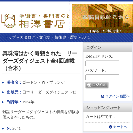
トップ
»
カタログ
»
文化史・技術史・歴史
»
3041
【こ
アカウント情報
カートを見る
レジに進む
ログイン
こ
真珠湾はかく奇襲された―リー
か
E-Mailアドレス:
ダーズダイジェスト全4回連載
ら
本
（合本）
パスワード:
文】
著者名：
ゴードン・Ｗ・プランゲ
出版元：
日本リーダーズダイジェスト社
ログイン画面へ
刊行年：
1964年
ショッピングカート
雑誌リーダーズダイジェストの特集を切抜き
カートは空です...
個人合本したもの。
カートへ...
No.
3041