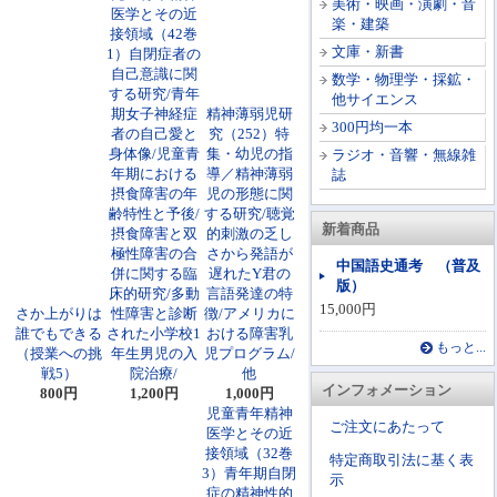
美術・映画・演劇・音
医学とその近
楽・建築
接領域（42巻
文庫・新書
1）自閉症者の
自己意識に関
数学・物理学・採鉱・
する研究/青年
他サイエンス
期女子神経症
精神薄弱児研
300円均一本
者の自己愛と
究（252）特
身体像/児童青
集・幼児の指
ラジオ・音響・無線雑
年期における
導／精神薄弱
誌
摂食障害の年
児の形態に関
齢特性と予後/
する研究/聴覚
新着商品
摂食障害と双
的刺激の乏し
極性障害の合
さから発語が
中国語史通考 （普及
併に関する臨
遅れたY君の
版）
床的研究/多動
言語発達の特
15,000円
さか上がりは
性障害と診断
徴/アメリカに
誰でもできる
された小学校1
おける障害乳
もっと...
（授業への挑
年生男児の入
児プログラム/
戦5）
院治療/
他
インフォメーション
800円
1,200円
1,000円
児童青年精神
ご注文にあたって
医学とその近
接領域（32巻
特定商取引法に基く表
3）青年期自閉
示
症の精神性的