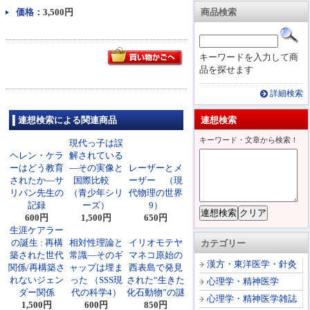
価格：
3,500円
商品検索
キーワードを入力して商
品を探せます
詳細検索
連想検索による関連商品
連想検索
キーワード・文章から検索！
現代っ子は誤
ヘレン・ケラ
解されている
ーはどう教育
―その実像と
レーザーとメ
されたか―サ
国際比較
ーザー （現
リバン先生の
（青少年シリ
代物理の世界
記録
ーズ）
9）
600円
1,500円
650円
生涯ケアラー
の誕生 : 再構
相対性理論と
イリオモテヤ
カテゴリー
築された世代
常識―そのギ
マネコ原始の
漢方・東洋医学・針灸
関係/再構築さ
ャップは埋ま
西表島で発見
れないジェン
った （SSS現
された“生きた
心理学・精神医学
ダー関係
代の科学4）
化石動物”の謎
心理学・精神医学雑誌
1,500円
600円
850円