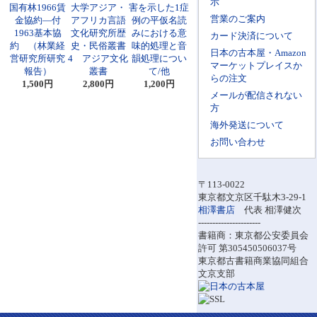
示
国有林1966賃
大学アジア・
害を示した1症
営業のご案内
金協約―付
アフリカ言語
例の平仮名読
1963基本協
文化研究所歴
みにおける意
カード決済について
約 （林業経
史・民俗叢書
味的処理と音
日本の古本屋・Amazon
営研究所研究
4 アジア文化
韻処理につい
マーケットプレイスか
報告）
叢書
て/他
らの注文
1,500円
2,800円
1,200円
メールが配信されない
方
海外発送について
お問い合わせ
〒113-0022
東京都文京区千駄木3-29-1
相澤書店
代表 相澤健次
----------------------
書籍商：東京都公安委員会
許可 第305450506037号
東京都古書籍商業協同組合
文京支部