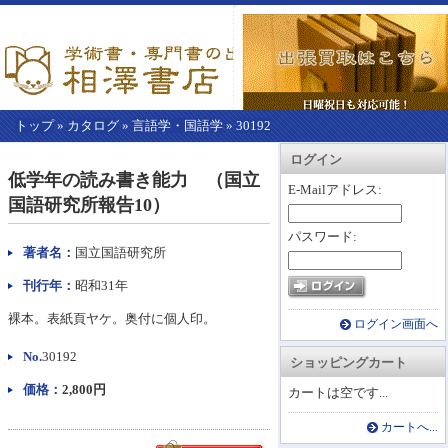
トップ
»
カタログ
»
言語学・国語学
»
30192
【こ
アカウント情報
カートを見る
レジに進む
ログイン
こ
低学年の読み書き能力 （国立
か
E-Mailアドレス:
国語研究所報告10）
ら
本
パスワード:
文】
著者名：
国立国語研究所
刊行年：
昭和31年
裸本。表紙頁ヤケ。奥付に個人印。
ログイン画面へ
No.
30192
ショッピングカート
価格：
2,800円
カートは空です...
カートへ...