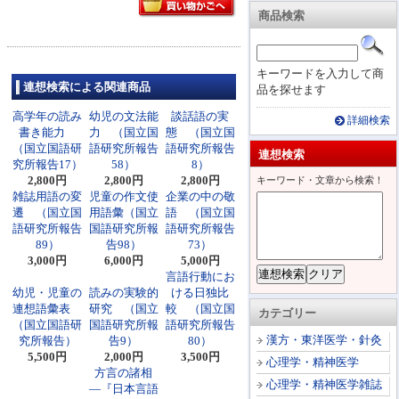
商品検索
キーワードを入力して商
連想検索による関連商品
品を探せます
高学年の読み
幼児の文法能
談話語の実
詳細検索
書き能力
力 （国立国
態 （国立国
（国立国語研
語研究所報告
語研究所報告
連想検索
究所報告17）
58）
8）
2,800円
2,800円
2,800円
キーワード・文章から検索！
雑誌用語の変
児童の作文使
企業の中の敬
遷 （国立国
用語彙（国立
語 （国立国
語研究所報告
国語研究所報
語研究所報告
89）
告98）
73）
3,000円
6,000円
5,000円
言語行動にお
幼児・児童の
読みの実験的
ける日独比
連想語彙表
研究 （国立
較 （国立国
カテゴリー
（国立国語研
国語研究所報
語研究所報告
漢方・東洋医学・針灸
究所報告）
告9）
80）
5,500円
2,000円
3,500円
心理学・精神医学
方言の諸相
心理学・精神医学雑誌
―『日本言語