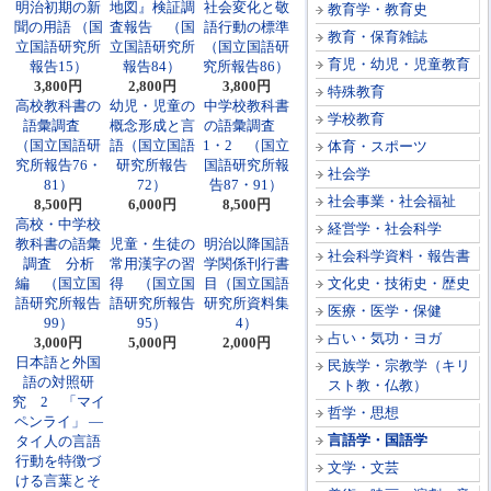
明治初期の新
地図』検証調
社会変化と敬
教育学・教育史
聞の用語 （国
査報告 （国
語行動の標準
教育・保育雑誌
立国語研究所
立国語研究所
（国立国語研
育児・幼児・児童教育
報告15）
報告84）
究所報告86）
3,800円
2,800円
3,800円
特殊教育
高校教科書の
幼児・児童の
中学校教科書
学校教育
語彙調査
概念形成と言
の語彙調査
（国立国語研
語（国立国語
1・2 （国立
体育・スポーツ
究所報告76・
研究所報告
国語研究所報
社会学
81）
72）
告87・91）
社会事業・社会福祉
8,500円
6,000円
8,500円
高校・中学校
経営学・社会科学
教科書の語彙
児童・生徒の
明治以降国語
社会科学資料・報告書
調査 分析
常用漢字の習
学関係刊行書
編 （国立国
得 （国立国
目（国立国語
文化史・技術史・歴史
語研究所報告
語研究所報告
研究所資料集
医療・医学・保健
99）
95）
4）
占い・気功・ヨガ
3,000円
5,000円
2,000円
日本語と外国
民族学・宗教学（キリ
語の対照研
スト教・仏教）
究 2 「マイ
哲学・思想
ペンライ」 ―
言語学・国語学
タイ人の言語
行動を特徴づ
文学・文芸
ける言葉とそ