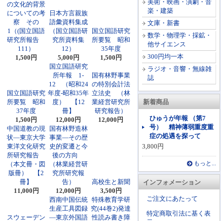
美術・映画・演劇・音
の文化的背景
楽・建築
についての考
日本方言親族
察 その
語彙資料集成
文庫・新書
1（(国立国語
（国立国語研
国立国語研究
数学・物理学・採鉱・
研究所報告
究所資料集
所要覧 昭和
他サイエンス
111）
12）
35年度
300円均一本
1,500円
5,000円
1,500円
国立国語研究
ラジオ・音響・無線雑
所年報 1-
国有林野事業
誌
12 （昭和24
の特別会計法
国立国語研究
年度-昭和35年
立法史 （林
所要覧 昭和
度） 【12
業経営研究所
新着商品
37年度
冊】
研究報告）
ひゅうが年報 （第7
1,500円
12,000円
12,000円
号） 精神薄弱重度重
中国道教の現
国有林野造林
症の処遇を探って
状―東京大学
事業―その歴
東洋文化研究
史的変遷と今
3,800円
所研究報告
後の方向
（本文冊・図
（林業経営研
もっと...
版冊） 【2
究所研究報
冊】
告）
高校生と新聞
インフォメーション
11,000円
12,000円
3,500円
ご注文にあたって
西南中国伝統
特殊教育学研
生産工具図録
究(44巻2)発達
特定商取引法に基く表
スウェーデン
―東京外国語
性読み書き障