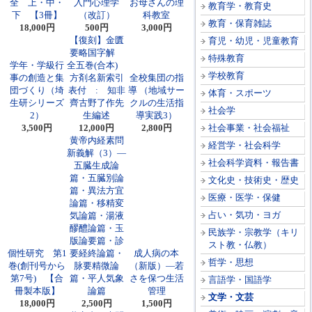
全 上・中・
入門心理学
お母さんの理
教育学・教育史
下 【3冊】
（改訂）
科教室
教育・保育雑誌
18,000円
500円
3,000円
【復刻】金匱
育児・幼児・児童教育
要略国字解
特殊教育
学年・学級行
全五巻(合本)
学校教育
事の創造と集
方剤名新索引
全校集団の指
団づくり（埼
表付 : 知非
導 （地域サー
体育・スポーツ
生研シリーズ
齊古野了作先
クルの生活指
社会学
2）
生編述
導実践3）
3,500円
12,000円
2,800円
社会事業・社会福祉
黄帝内経素問
経営学・社会科学
新義解（3）―
社会科学資料・報告書
五臓生成論
篇・五臓別論
文化史・技術史・歴史
篇・異法方宜
医療・医学・保健
論篇・移精変
占い・気功・ヨガ
気論篇・湯液
醪醴論篇・玉
民族学・宗教学（キリ
版論要篇・診
スト教・仏教）
個性研究 第1
要経終論篇・
成人病の本
哲学・思想
巻(創刊号から
脉要精微論
（新版）―若
第7号) 【合
篇・平人気象
さを保つ生活
言語学・国語学
冊製本版】
論篇
管理
文学・文芸
18,000円
2,500円
1,500円