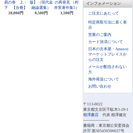
易の巻 上・
版】（現代金
の再発見 （村
インフォメーション
下 【合冊】
融論選集）
井実著作集5）
28,000円
8,500円
3,500円
ご注文にあたって
特定商取引法に基く表
示
営業のご案内
カード決済について
日本の古本屋・Amazon
マーケットプレイスか
らの注文
メールが配信されない
方
海外発送について
お問い合わせ
〒113-0022
東京都文京区千駄木3-29-1
相澤書店
代表 相澤健次
----------------------
書籍商：東京都公安委員会
許可 第305450506037号