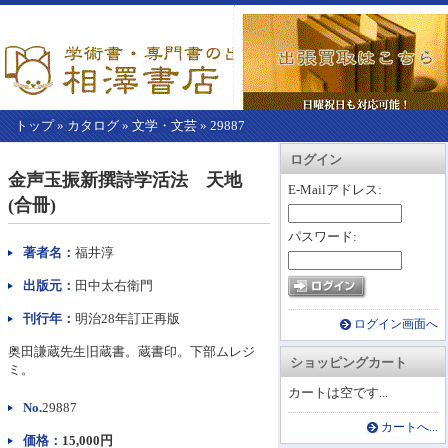
トップ
»
カタログ
»
文学・文芸
»
29887
【こ
アカウント情報
カートを見る
レジに進む
ログイン
こ
金声玉振新撰詩学活法 天地
か
E-Mailアドレス:
(合冊)
ら
本
パスワード:
文】
著者名：
福井淳
出版元：
田中太右衛門
刊行年：
明治28年訂正再版
ログイン画面へ
奥田謙蔵先生旧蔵書。蔵書印。下部ムレジ
ショッピングカート
ミ。
カートは空です...
No.
29887
カートへ...
価格：
15,000円