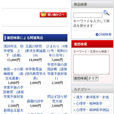
商品検索
キーワードを入力して商
品を探せます
詳細検索
連想検索による関連商品
連想検索
漢詩作法 幼
玉篇の研究
ひまわり（4巻
学便覧 上・
(東洋文庫論叢
11号・昭和25
キーワード・文章から検索！
下 (合冊)
19)
年11月号）
15,000円
18,000円
5,000円
学習不振の原
物質―その窮
科学教育論
因診断（講座
極構造 （新
(現代教育学大
学業不振対策
文化叢書）
系)
1）
1,000円
2,000円
2,500円
学業不振の予
カテゴリー
防教育 （講座
学業不振対策
問はず語り研
漢方・東洋医学・針灸
3）
庭園の詩学
究大成
心理学・精神医学
2,500円
3,000円
3,000円
心理学・精神医学雑誌
新撰会玉篇大