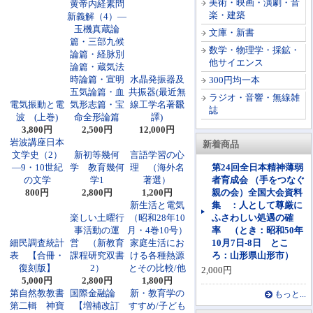
美術・映画・演劇・音
黄帝内経素問
楽・建築
新義解（4）―
玉機真蔵論
文庫・新書
篇・三部九候
数学・物理学・採鉱・
論篇・経脉別
他サイエンス
論篇・蔵気法
時論篇・宣明
水晶発振器及
300円均一本
五気論篇・血
共振器(最近無
ラジオ・音響・無線雑
電気振動と電
気形志篇・宝
線工学名著飜
誌
波 (上巻)
命全形論篇
譯)
3,800円
2,500円
12,000円
岩波講座日本
新着商品
文学史（2）
新初等幾何
言語学習の心
―9・10世紀
学 教育幾何
理 （海外名
第24回全日本精神薄弱
の文学
学1
著選）
者育成会 （手をつなぐ
800円
2,800円
1,200円
親の会）全国大会資料
新生活と電気
集 ：人として尊厳に
楽しい土曜行
（昭和28年10
ふさわしい処遇の確
事活動の運
月・4巻10号）
率 （とき：昭和50年
細民調査統計
営 （新教育
家庭生活にお
10月7日-8日 とこ
表 【合冊・
課程研究双書
ける各種熱源
ろ：山形県山形市）
復刻版】
2）
とその比較/他
2,000円
5,000円
2,800円
1,800円
第自然教教書
国際金融論
新・教育学の
もっと...
第二輯 神寶
【増補改訂
すすめ/子ども