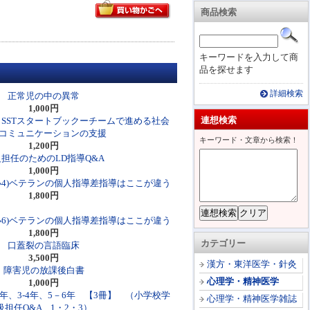
商品検索
キーワードを入力して商
品を探せます
詳細検索
正常児の中の異常
1,000円
連想検索
 SSTスタートブックーチームで進める社会
コミュニケーションの支援
キーワード・文章から検索！
1,200円
担任のためのLD指導Q&A
1,000円
小4)ベテランの個人指導差指導はここが違う
1,800円
小6)ベテランの個人指導差指導はここが違う
1,800円
カテゴリー
口蓋裂の言語臨床
3,500円
漢方・東洋医学・針灸
障害児の放課後白書
心理学・精神医学
1,000円
年、3-4年、5－6年 【3冊】 （小学校学
心理学・精神医学雑誌
級担任Q&A 1・2・3）