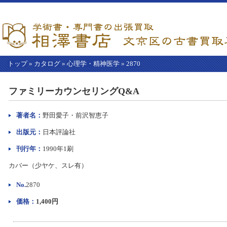
トップ
»
カタログ
»
心理学・精神医学
»
2870
【こ
こ
ファミリーカウンセリングQ&A
か
ら
本
著者名：
野田愛子・前沢智恵子
文】
出版元：
日本評論社
刊行年：
1990年1刷
カバー（少ヤケ、スレ有）
No.
2870
価格：
1,400円