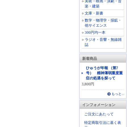
美術・映画・演劇・音
楽・建築
文庫・新書
数学・物理学・採鉱・
他サイエンス
300円均一本
ラジオ・音響・無線雑
誌
新着商品
ひゅうが年報 （第7
号） 精神薄弱重度重
症の処遇を探って
3,800円
もっと...
インフォメーション
ご注文にあたって
特定商取引法に基く表