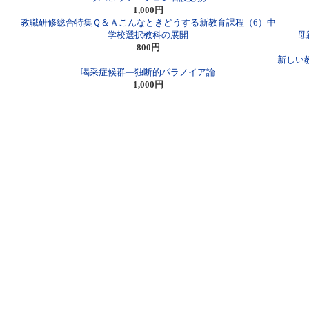
1,000円
教職研修総合特集Ｑ＆Ａこんなときどうする新教育課程（6）中
学校選択教科の展開
母
800円
新しい
喝采症候群―独断的パラノイア論
1,000円