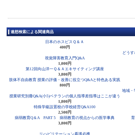
連想検索による関連商品
日本のホスピスＱ＆Ａ
400円
どうす
視覚障害教育入門Q&A
1,000円
第12回向山洋一Ｑ＆Ａエキサイティング講座
3,800円
肢体不自由教育 授業の評価・改善に役立つQ&Aと特色ある実践
800円
地域・
授業研究別冊Q&A(小5)ベテランの個人指導差指導はここが違う
1,800円
特殊学級設置校の学校経営Q&A100
2,500円
病弱教育Q＆A PART 5 病弱教育の視点からの医学事典
育
3,800円
リハビリテーション看護必携