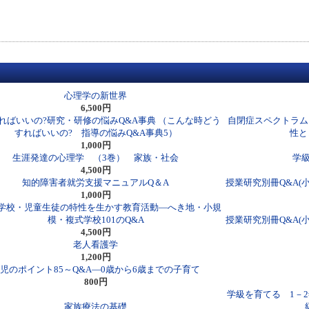
心理学の新世界
6,500円
ればいいの?研究・研修の悩みQ&A事典 （こんな時どう
自閉症スペクトラム
すればいいの? 指導の悩みQ&A事典5）
性と
1,000円
生涯発達の心理学 （3巻） 家族・社会
学級
4,500円
知的障害者就労支援マニュアルQ＆A
授業研究別冊Q&A(
1,000円
学校・児童生徒の特性を生かす教育活動―へき地・小規
模・複式学校101のQ&A
授業研究別冊Q&A(
4,500円
老人看護学
1,200円
児のポイント85～Q&A―0歳から6歳までの子育て
800円
学級を育てる 1－2
家族療法の基礎