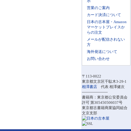
示
営業のご案内
カード決済について
日本の古本屋・Amazon
マーケットプレイスか
らの注文
メールが配信されない
方
海外発送について
お問い合わせ
〒113-0022
東京都文京区千駄木3-29-1
相澤書店
代表 相澤健次
----------------------
書籍商：東京都公安委員会
許可 第305450506037号
東京都古書籍商業協同組合
文京支部