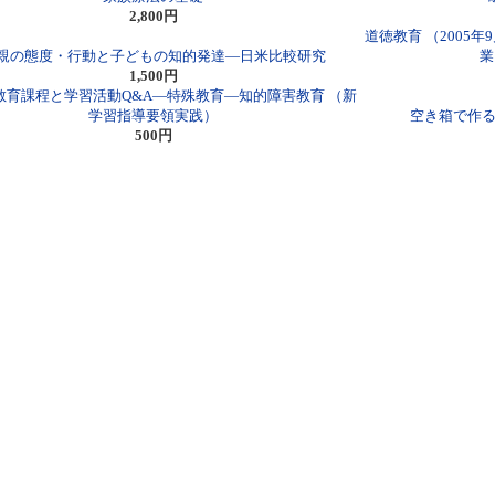
2,800円
道徳教育 （2005
親の態度・行動と子どもの知的発達―日米比較研究
業
1,500円
教育課程と学習活動Q&A―特殊教育―知的障害教育 （新
学習指導要領実践）
空き箱で作る
500円