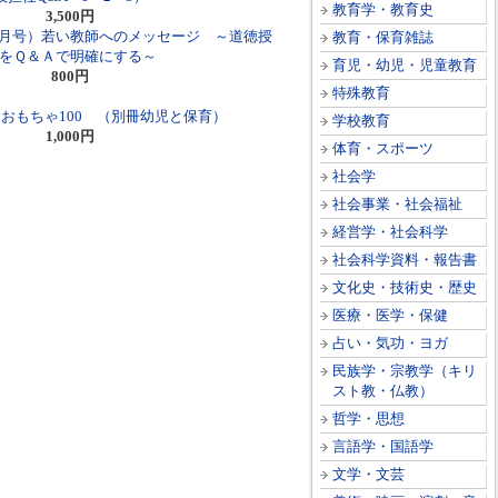
教育学・教育史
3,500円
年9月号）若い教師へのメッセージ ～道徳授
教育・保育雑誌
をＱ＆Ａで明確にする～
育児・幼児・児童教育
800円
特殊教育
おもちゃ100 （別冊幼児と保育）
学校教育
1,000円
体育・スポーツ
社会学
社会事業・社会福祉
経営学・社会科学
社会科学資料・報告書
文化史・技術史・歴史
医療・医学・保健
占い・気功・ヨガ
民族学・宗教学（キリ
スト教・仏教）
哲学・思想
言語学・国語学
文学・文芸