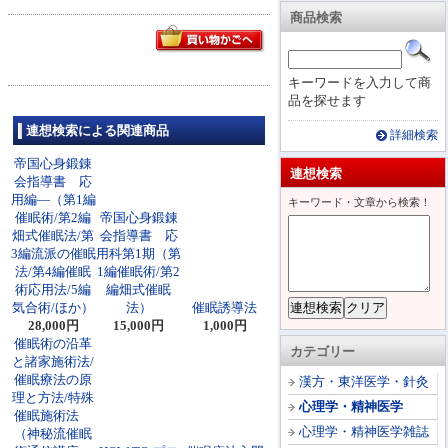
商品検索
キーワードを入力して商
品を探せます
連想検索による関連商品
詳細検索
帝国心身鍛錬
連想検索
会指導書 応
用編―（第1編
キーワード・文章から検索！
催眠術/第2編
帝国心身鍛錬
畑式催眠法/第
会指導書 応
3編流派の催眠
用科第1期（第
法/第4編催眠
1編催眠術/第2
術応用法/5編
編畑式催眠
気合術/ほか）
法）
催眠誘導法
28,000円
15,000円
1,000円
催眠術の沿革
カテゴリー
と諸家施術法/
催眠療法の原
漢方・東洋医学・針灸
理と方法/特殊
心理学・精神医学
催眠施術法
心理学・精神医学雑誌
（神秘流催眠