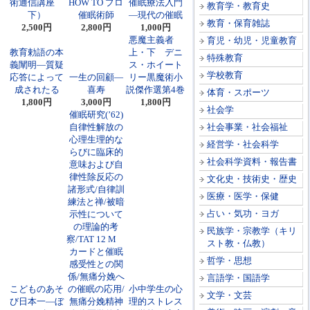
術通信講座
HOW TO プロ
催眠療法入門
教育学・教育史
下）
催眠術師
―現代の催眠
教育・保育雑誌
2,500円
2,800円
1,000円
悪魔主義者
育児・幼児・児童教育
教育勅語の本
上・下 デニ
特殊教育
義闡明―質疑
ス・ホイート
学校教育
応答によって
一生の回顧―
リー黒魔術小
成されたる
喜寿
説傑作選第4巻
体育・スポーツ
1,800円
3,000円
1,800円
社会学
催眠研究(’62)
自律性解放の
社会事業・社会福祉
心理生理的な
経営学・社会科学
らびに臨床的
社会科学資料・報告書
意味および自
律性除反応の
文化史・技術史・歴史
諸形式/自律訓
医療・医学・保健
練法と禅/被暗
占い・気功・ヨガ
示性について
の理論的考
民族学・宗教学（キリ
察/TAT 12 M
スト教・仏教）
カードと催眠
哲学・思想
感受性との関
係/無痛分娩へ
言語学・国語学
こどものあそ
の催眠の応用/
小中学生の心
文学・文芸
び日本一―ぼ
無痛分娩精神
理的ストレス