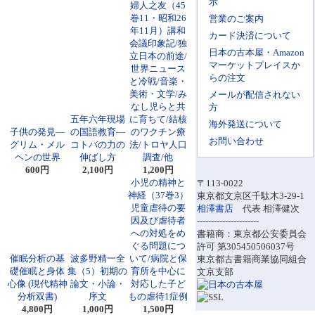
示
婦人之友（45
巻11・昭和26
営業のご案内
年11月）講和
カード決済について
会議印象記/独
日本の古本屋・Amazon
立日本の前途/
マーケットプレイスか
世界ニュース
らの注文
と冷戦/音楽・
美術・文学/み
メールが配信されない
なし児らと共
方
五年六年現場
に育ちて/結核
海外発送について
子供の発見―
の国語教育―
のワクチン療
お問い合わせ
グリム・メル
コトバの力の
法/トロヤ人口
ヘンの世界
伸ばし方
調査/他
600円
2,100円
1,200円
小児の精神と
〒113-0022
神経（37巻3）
東京都文京区千駄木3-29-1
児童虐待の要
相澤書店
代表 相澤健次
因及び虐待者
----------------------
への対処をめ
書籍商：東京都公安委員会
ぐる問題につ
許可 第305450506037号
催眠分析の基
波多野精一全
いて/病院と保
東京都古書籍商業協同組合
礎催眠と身体
集（5）初期の
育所を中心に
文京支部
心像 (現代精神
論文・小論・
対応した子ど
分析双書)
序文
もの虐待1症例
4,800円
1,000円
1,500円