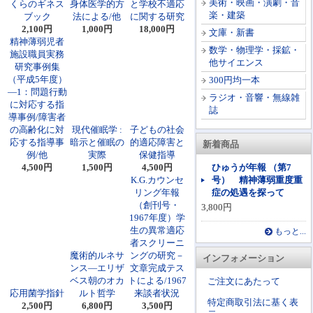
美術・映画・演劇・音
くらのギネス
身体医学的方
と学校不適応
楽・建築
ブック
法による/他
に関する研究
2,100円
1,000円
18,000円
文庫・新書
精神薄弱児者
数学・物理学・採鉱・
施設職員実務
他サイエンス
研究事例集
（平成5年度）
300円均一本
―1：問題行動
ラジオ・音響・無線雑
に対応する指
誌
導事例/障害者
の高齢化に対
現代催眠学 :
子どもの社会
応する指導事
暗示と催眠の
的適応障害と
新着商品
例/他
実際
保健指導
4,500円
1,500円
4,500円
ひゅうが年報 （第7
K.G.カウンセ
号） 精神薄弱重度重
リング年報
症の処遇を探って
（創刊号・
3,800円
1967年度）学
生の異常適応
もっと...
者スクリーニ
魔術的ルネサ
ングの研究－
インフォメーション
ンス―エリザ
文章完成テス
ベス朝のオカ
トによる/1967
ご注文にあたって
応用菌学指針
ルト哲学
来談者状況
特定商取引法に基く表
2,500円
6,800円
3,500円