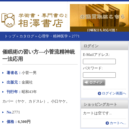
トップ
»
カタログ
»
心理学・精神医学
»
2771
【こ
アカウント情報
カートを見る
レジに進む
ログイン
こ
催眠術の習い方―小菅流精神統
か
E-Mailアドレス:
一法応用
ら
本
パスワード:
文】
著者名：
小菅一男
出版元：
金園社
刊行年：
昭和43年
ログイン画面へ
カバー（ヤケ、カドスレ）。小口ヤケ。
ショッピングカート
No.
2771
カートは空です...
価格：
6,500円
カートへ...