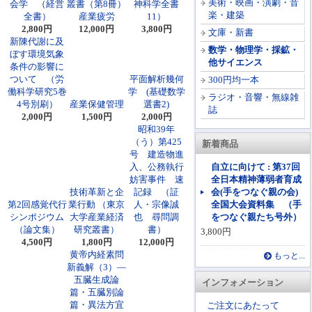
美術・映画・演劇・音
会学 （経営
叢書（第8冊）
神科学全書
楽・建築
全書）
産業疲労
11）
2,800円
12,000円
3,800円
文庫・新書
新陳代謝に及
数学・物理学・採鉱・
ぼす環境気象
他サイエンス
条件の影響に
ついて （労
平面解析幾何
300円均一本
働科学研究5巻
学 (基礎数学
ラジオ・音響・無線雑
4号別刷）
産業保健管理
選書2)
誌
2,000円
1,500円
2,000円
昭和39年
（う）第425
新着商品
号 建造物進
入、公務執行
自立に向けて : 第37回
妨害事件 速
全日本精神薄弱者育成
技術革新と企
記録 （証
会(手をつなぐ親の会)
第2回感覚代行
業行動 （東京
人・宗像誠
全国大会資料集 （手
シンポジウム
大学産業経済
也 尋問調
をつなぐ親たち号外）
（論文集）
研究叢書）
書）
3,800円
4,500円
1,800円
12,000円
黄帝内経素問
もっと...
新義解（3）―
五臓生成論
インフォメーション
篇・五臓別論
篇・異法方宜
ご注文にあたって