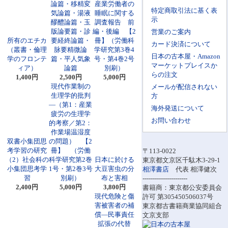
論篇・移精変
産業労働者の
特定商取引法に基く表
気論篇・湯液
睡眠に関する
示
醪醴論篇・玉
調査報告 前
版論要篇・診
編・後編 【2
営業のご案内
所有のエチカ
要経終論篇・
冊】（労働科
カード決済について
（叢書・倫理
脉要精微論
学研究第3巻4
日本の古本屋・Amazon
学のフロンテ
篇・平人気象
号・第4巻2号
マーケットプレイスか
ィア）
論篇
別刷）
らの注文
1,400円
2,500円
5,000円
現代作業制の
メールが配信されない
生理学的批判
方
―（第1：産業
海外発送について
疲労の生理学
お問い合わせ
的考察／第2：
作業場温湿度
双書小集団思
の問題） 【2
考学習の研究
冊】 （労働
〒113-0022
（2）社会科の
科学研究第2巻
日本に於ける
東京都文京区千駄木3-29-1
小集団思考学
1号・第2巻3号
大豆害虫の分
相澤書店
代表 相澤健次
習
別刷）
布と害相
----------------------
2,400円
5,000円
3,800円
書籍商：東京都公安委員会
現代危険と傷
許可 第305450506037号
害被害者の補
東京都古書籍商業協同組合
償―民事責任
文京支部
拡張の代替