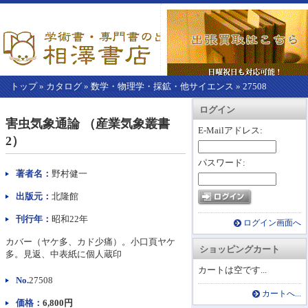
トップ
»
カタログ
»
数学・物理学・採鉱・他サイエンス
»
27508
【こ
アカウント情報
カートを見る
レジに進む
ログイン
こ
害虫気象通論 （産業気象叢書
か
E-Mailアドレス:
2）
ら
本
パスワード:
文】
著者名：
野村健一
出版元：
北隆館
刊行年：
昭和22年
ログイン画面へ
カバー（ヤケ多、カド少痛）。小口頁ヤケ
ショッピングカート
多。見返、中表紙に個人蔵印
カートは空です...
No.
27508
カートへ...
価格：
6,800円