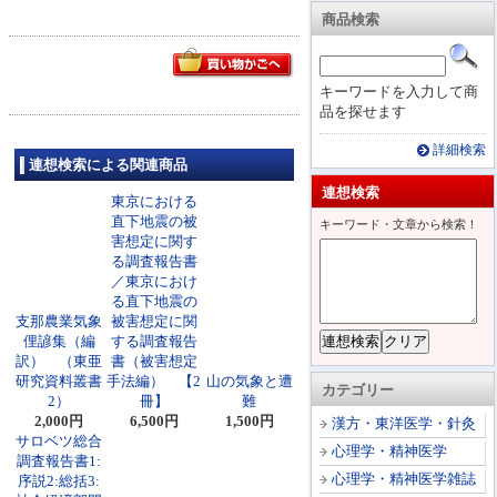
商品検索
キーワードを入力して商
品を探せます
詳細検索
連想検索による関連商品
連想検索
東京における
直下地震の被
キーワード・文章から検索！
害想定に関す
る調査報告書
／東京におけ
る直下地震の
支那農業気象
被害想定に関
俚諺集（編
する調査報告
訳） （東亜
書（被害想定
研究資料叢書
手法編） 【2
山の気象と遭
カテゴリー
2）
冊】
難
2,000円
6,500円
1,500円
漢方・東洋医学・針灸
サロベツ総合
心理学・精神医学
調査報告書1:
心理学・精神医学雑誌
序説2:総括3: