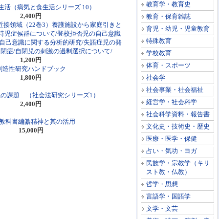
教育学・教育史
生活（病気と食生活シリーズ 10）
2,400円
教育・保育雑誌
近接領域（22巻3）養護施設から家庭引きと
育児・幼児・児童教育
待児症候群について/登校拒否児の自己意識
特殊教育
の自己意識に関する分析的研究/失語症児の発
閉症/自閉児の刺激の過剰選択について/
学校教育
1,200円
体育・スポーツ
創造性研究ハンドブック
1,800円
社会学
社会事業・社会福祉
の課題 （社会法研究シリーズ1）
経営学・社会科学
2,400円
社会科学資料・報告書
教科書編纂精神と其の活用
文化史・技術史・歴史
15,000円
医療・医学・保健
占い・気功・ヨガ
民族学・宗教学（キリ
スト教・仏教）
哲学・思想
言語学・国語学
文学・文芸