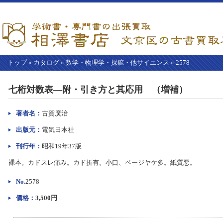
トップ
»
カタログ
»
数学・物理学・採鉱・他サイエンス
»
2578
【こ
こ
七桁対数表―附・引き方と其応用 （増補）
か
ら
本
著者名：
古賀廣治
文】
出版元：
電気日本社
刊行年：
昭和19年37版
裸本。カドスレ痛み。カド折有。小口、ページヤケ多。紙質悪。
No.
2578
価格：
3,500円