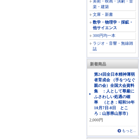
美術・映画・演劇・音
楽・建築
文庫・新書
数学・物理学・採鉱・
他サイエンス
300円均一本
ラジオ・音響・無線雑
誌
新着商品
第24回全日本精神薄弱
者育成会 （手をつなぐ
親の会）全国大会資料
集 ：人として尊厳に
ふさわしい処遇の確
率 （とき：昭和50年
10月7日-8日 とこ
ろ：山形県山形市）
2,000円
もっと...