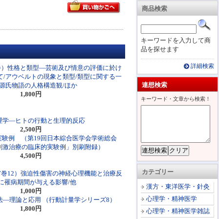
商品検索
キーワードを入力して商
品を探せます
詳細検索
巻）性格と類型―芸術及び情意の評価に於け
て/アウベルトの現象と類型/類型に関する一
連想検索
/源氏物語の人格構造観/ほか
1,800円
キーワード・文章から検索！
理学―ヒトの行動と生理的反応
2,500円
実験例 （第19回日本綜合医学会学術総会
刺激治療の臨床的実験例」別刷附録）
4,500円
カテゴリー
7巻12）強迫性傷害の神経心理機能と治療反
に罹病期間が与える影響/他
漢方・東洋医学・針灸
1,000円
心理学・精神医学
法―理論と応用 （行動計量学シリーズ8）
1,800円
心理学・精神医学雑誌