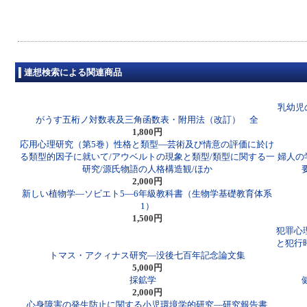
連想検索による関連商品
乳幼児
がうす五桁ノ対数表及三角函数表・附用法（改訂） 全
1,800円
応用心理研究（第5巻）性格と類型―芸術及び情意の評価に於け
る類型的因子に就いて/アウベルトの現象と類型/類型に関する一
婦人の
研究/源氏物語の人格構造観/ほか
2,000円
新しい植物学―ソビエト5―6年級教科書（生物学基礎教育体系
1）
1,500円
犯罪心
と犯行
トマス・アクィナス研究―没後七百年記念論文集
5,000円
採鉱学
2,000円
心身障害の発生防止に関する小児環境学的研究―研究報告書