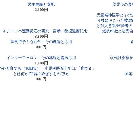
民主主義と支配
幼児期の食
2,100円
児童精神医学とその
り後におこった被虐
と対人意識/吃音者
ールシャッハ運動反応の研究―宮孝一教授還暦記念
達的特徴と幼児自
3,800円
事例で学ぶ心理学―その理論と応用
800円
インターフェロン―その基礎と臨床応用
現代社会福祉
1,800円
の心を育てる（第四集）―小児科医五十年目/「育てる」
とは何か/知育のめざすもの/ほか
国定
800円