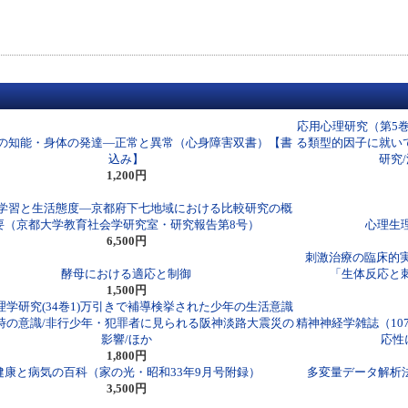
応用心理研究（第5
の知能・身体の発達―正常と異常（心身障害双書）【書
る類型的因子に就い
込み】
研究
1,200円
学習と生活態度―京都府下七地域における比較研究の概
要（京都大学教育社会学研究室・研究報告第8号）
心理生
6,500円
刺激治療の臨床的
酵母における適応と制御
「生体反応と
1,500円
理学研究(34巻1)万引きで補導検挙された少年の生活意識
時の意識/非行少年・犯罪者に見られる阪神淡路大震災の
精神神経学雑誌（10
影響/ほか
応性
1,800円
健康と病気の百科（家の光・昭和33年9月号附録）
多変量データ解析
3,500円