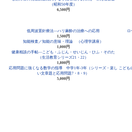
（昭和50年度）
6,500円
低周波置針療法―ハリ麻酔の治療への応用
ロ
1,500円
知能検査／知能の意味・理論 （心理学講座）
1,000円
健康相談の手帖―こども・ふじん・せいじん・ひふ・そのた
（生活教育シリーズ21・22）
1,800円
応用問題に強くなる数学の指導 中学1年-3年（シリーズ・楽し
こども
い文章題と応用問題7・8・9）
5,000円