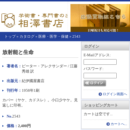
トップ
»
カタログ
»
医療・医学・保健
»
2543
【こ
アカウント情報
カートを見る
レジに進む
ログイン
こ
放射能と生命
か
E-Mailアドレス:
ら
本
著者名：
ピーター・アレクサンダー / 江藤
パスワード:
文】
秀雄 訳
出版元：
紀伊國屋書店
刊行年：
1958年1刷
ログイン画面へ
カバー（ヤケ、カドスレ）。小口少ヤケ。見
返しに印有。
ショッピングカート
カートは空です...
No.
2543
カートへ...
価格：
2,400円