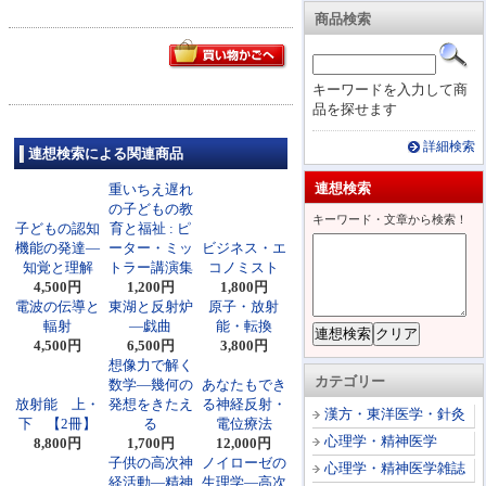
商品検索
キーワードを入力して商
品を探せます
詳細検索
連想検索による関連商品
連想検索
重いちえ遅れ
の子どもの教
キーワード・文章から検索！
子どもの認知
育と福祉 : ピ
機能の発達―
ーター・ミッ
ビジネス・エ
知覚と理解
トラー講演集
コノミスト
4,500円
1,200円
1,800円
電波の伝導と
東湖と反射炉
原子・放射
輻射
―戯曲
能・転換
4,500円
6,500円
3,800円
想像力で解く
カテゴリー
数学―幾何の
あなたもでき
放射能 上・
発想をきたえ
る神経反射・
漢方・東洋医学・針灸
下 【2冊】
る
電位療法
心理学・精神医学
8,800円
1,700円
12,000円
子供の高次神
ノイローゼの
心理学・精神医学雑誌
経活動―精神
生理学―高次