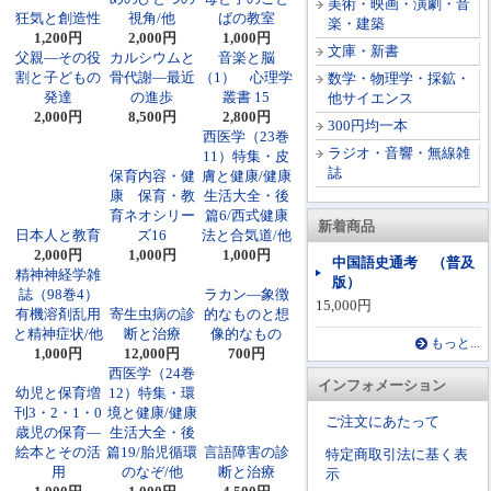
美術・映画・演劇・音
狂気と創造性
視角/他
ばの教室
楽・建築
1,200円
2,000円
1,000円
文庫・新書
父親―その役
カルシウムと
音楽と脳
割と子どもの
骨代謝―最近
（1） 心理学
数学・物理学・採鉱・
発達
の進歩
叢書 15
他サイエンス
2,000円
8,500円
2,800円
300円均一本
西医学（23巻
ラジオ・音響・無線雑
11）特集・皮
誌
保育内容・健
膚と健康/健康
康 保育・教
生活大全・後
育ネオシリー
篇6/西式健康
新着商品
日本人と教育
ズ16
法と合気道/他
2,000円
1,000円
1,000円
中国語史通考 （普及
精神神経学雑
版）
誌（98巻4）
ラカン―象徴
15,000円
有機溶剤乱用
寄生虫病の診
的なものと想
と精神症状/他
断と治療
像的なもの
もっと...
1,000円
12,000円
700円
西医学（24巻
インフォメーション
幼児と保育増
12）特集・環
刊3・2・1・0
境と健康/健康
ご注文にあたって
歳児の保育―
生活大全・後
絵本とその活
篇19/胎児循環
言語障害の診
特定商取引法に基く表
用
のなぞ/他
断と治療
示