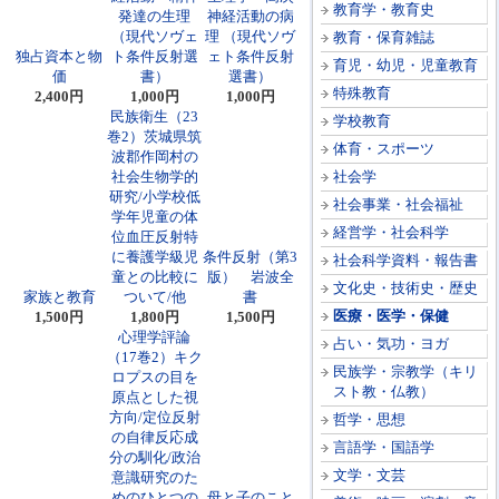
教育学・教育史
発達の生理
神経活動の病
（現代ソヴェ
理 （現代ソヴ
教育・保育雑誌
独占資本と物
ト条件反射選
ェト条件反射
育児・幼児・児童教育
価
書）
選書）
特殊教育
2,400円
1,000円
1,000円
民族衛生（23
学校教育
巻2）茨城県筑
体育・スポーツ
波郡作岡村の
社会生物学的
社会学
研究/小学校低
社会事業・社会福祉
学年児童の体
経営学・社会科学
位血圧反射特
に養護学級児
条件反射（第3
社会科学資料・報告書
童との比較に
版） 岩波全
文化史・技術史・歴史
家族と教育
ついて/他
書
医療・医学・保健
1,500円
1,800円
1,500円
心理学評論
占い・気功・ヨガ
（17巻2）キク
民族学・宗教学（キリ
ロプスの目を
スト教・仏教）
原点とした視
方向/定位反射
哲学・思想
の自律反応成
言語学・国語学
分の馴化/政治
文学・文芸
意識研究のた
めのひとつの
母と子のこと