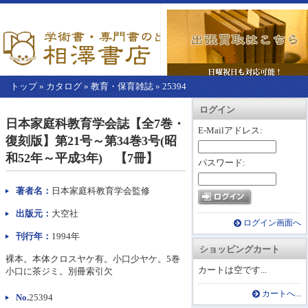
トップ
»
カタログ
»
教育・保育雑誌
»
25394
【こ
アカウント情報
カートを見る
レジに進む
ログイン
こ
日本家庭科教育学会誌【全7巻・
か
E-Mailアドレス:
復刻版】第21号～第34巻3号(昭
ら
本
和52年～平成3年) 【7冊】
パスワード:
文】
著者名：
日本家庭科教育学会監修
出版元：
大空社
ログイン画面へ
刊行年：
1994年
ショッピングカート
裸本。本体クロスヤケ有。小口少ヤケ。5巻
カートは空です...
小口に茶ジミ。別冊索引欠
カートへ...
No.
25394