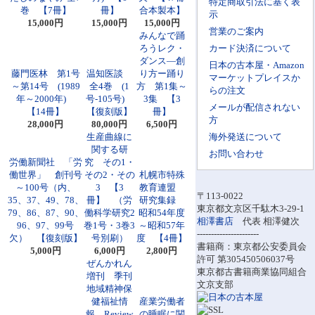
特定商取引法に基く表
巻 【7冊】
冊】
合本製本】
示
15,000円
15,000円
15,000円
営業のご案内
みんなで踊
ろうレク・
カード決済について
ダンス―創
日本の古本屋・Amazon
藤門医林 第1号
温知医談
り方ー踊り
マーケットプレイスか
～第14号 (1989
全4巻 (1
方 第1集～
らの注文
年～2000年)
号-105号)
3集 【3
メールが配信されない
【14冊】
【復刻版】
冊】
方
28,000円
80,000円
6,500円
生産曲線に
海外発送について
関する研
お問い合わせ
労働新聞社 「労
究 その1・
働世界」 創刊号
その2・その
札幌市特殊
～100号（内、
3 【3
教育連盟
〒113-0022
35、37、49、78、
冊】 （労
研究集録
東京都文京区千駄木3-29-1
79、86、87、90、
働科学研究2
昭和54年度
相澤書店
代表 相澤健次
96、97、99号
巻1号・3巻3
～昭和57年
----------------------
欠） 【復刻版】
号別刷）
度 【4冊】
書籍商：東京都公安委員会
5,000円
6,000円
2,800円
許可 第305450506037号
ぜんかれん
東京都古書籍商業協同組合
増刊 季刊
文京支部
地域精神保
健福祉情
産業労働者
報 Review
の睡眠に関