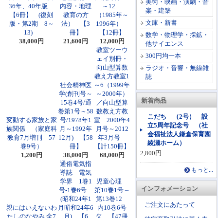
美術・映画・演劇・音
36年、40年版
内容・地理
～12
楽・建築
【6冊】 (復刻
教育の方
（1985年～
文庫・新書
版・第2期 8～
法） 【3
1996年）
13)
冊】
【12冊】
数学・物理学・採鉱・
38,000円
21,600円
12,000円
他サイエンス
教室ツーウ
300円均一本
ェイ別冊・
向山型算数
ラジオ・音響・無線雑
教え方教室1
誌
社会精神医
～6（1999年
学(創刊号～
～2000年）
新着商品
15巻4号/通
／向山型算
巻第1号～58
数教え方教
こだち （2号） 設
変動する家族と家
号/1978年1
室 2000年4
立5周年記念号 （社
族関係 （家庭科
月～1992年
月号～2012
会福祉法人鎌倉保育園
教育7月増刊 57
12月) 【58
年3月号
綾瀬ホーム）
巻9号）
冊】
【計150冊】
2,800円
1,200円
38,000円
68,000円
通俗電気指
もっと...
導誌 電気
学界 1巻1
児童心理
インフォメーション
号-1巻6号
第10巻1号～
(昭和24年1
第13巻12
ご注文にあたって
親にはいえないわ
月昭和24年6
内10巻6号
たしのなやみ 全7
月) 【6
欠 【47冊