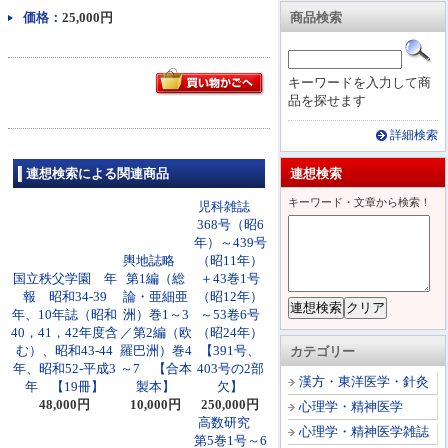
価格：
25,000円
商品検索
キーワードを入力して商
品を探せます
詳細検索
連想検索による関連商品
連想検索
キーワード・文章から検索！
児科雑誌
368号（昭6
年）～439号
輿地誌略
（昭11年）
国立秩父学園 年
第1編（総
＋43巻1号
報 昭和34-39
論・亜細亜
（昭12年）
年、10年誌（昭和
洲）巻1～3
～53卷6号
40，41，42年度含
／第2編（欧
（昭24年）
む）、昭和43-44
羅巴洲）巻4
【391号、
カテゴリー
年、昭和52-平成3
～7 【合本
403号の2部
漢方・東洋医学・針灸
年 【19冊】
製本】
欠】
48,000円
10,000円
250,000円
心理学・精神医学
高数研究
心理学・精神医学雑誌
第5巻1号～6