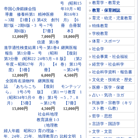
教育学・教育史
号 (昭和15
帝国心身鍛錬会指
年10月～昭
教育・保育雑誌
導書 修養科第1
精神医療
和16年3
育児・幼児・児童教育
～3期 【3冊】(1
第4次 創刊
月) 【6
期7版・2期6版・3
号～7号
冊 合冊製
特殊教育
期6版)
【7冊】
本】
学校教育
12,000円
7,000円
18,000円
体育・スポーツ
信濃 第1巻
進学適性検査結果
1号～第1巻4
継興医報
社会学
報告 第1分冊～
号 （昭和
【復刻
社会事業・社会福祉
第3分冊 (昭和22
24年5月～8
版】 （第2
年度～昭和27年
月） 【4
巻） 第13号
経営学・社会科学
度) 【3冊】
冊】
～第24号
社会科学資料・報告書
12,000円
6,000円
4,500円
文化史・技術史・歴史
全国有名漬物PR
継興医報
誌 「あちらこち
【復刻
モンテッソ
医療・医学・保健
ら」 1号-5号
版】 （第1
ーリ教育 1
占い・気功・ヨガ
（昭和34年5月-9
巻） 第1号
～5，7，8
民族学・宗教学（キリ
月） 【5冊】
～第12号
【7冊】
スト教・仏教）
15,000円
4,500円
12,000円
社会科地理
哲学・思想
教育講座 1-3
言語学・国語学
（地理教
婦人年鑑 昭和23
育の理論・
文学・文芸
年、24年、25年、
地理教育の
比較文明 1