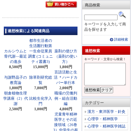
商品検索
キーワードを入力して商
品を探せます
連想検索による関連商品
詳細検索
都市生活者の
生活圏行動第
連想検索
カルシウムと
一生命従業員
薬剤の使ひ方
骨代謝―最近
調査 (コミュニ
（薬剤の使い
キーワード・文章から検索！
の進歩
ティ叢書3)
方）
8,500円
15,000円
1,800円
言語活動と生
与謝野晶子の
除草剤研究総
活 ＊ハードカ
教育論
覧
バー単行本
1,800円
7,800円
2,000円
朝倉植物生理
職場の労働判
学講座（2）代
比較生化学入
例－組合活動
カテゴリー
謝
門
編
2,500円
1,000円
4,800円
漢方・東洋医学・針灸
児童青年精神
心理学・精神医学
医学とその近
接領域（26巻
心理学・精神医学雑誌
3）中学生の有