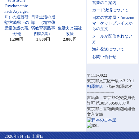
autistische
営業のご案内
Psychopathie
カード決済について
nach Asperger,
H.）の追跡研
日常生活の指
日本の古本屋・Amazon
究/宮崎県下の
導 （精神薄
マーケットプレイスか
児童施設の現
弱教育実践事
生活力と福祉
らの注文
状/他
例集2集）
政策
メールが配信されない
1,200円
3,800円
2,800円
方
海外発送について
お問い合わせ
〒113-0022
東京都文京区千駄木3-29-1
相澤書店
代表 相澤健次
----------------------
書籍商：東京都公安委員会
許可 第305450506037号
東京都古書籍商業協同組合
文京支部
2026年8月 8日 土曜日