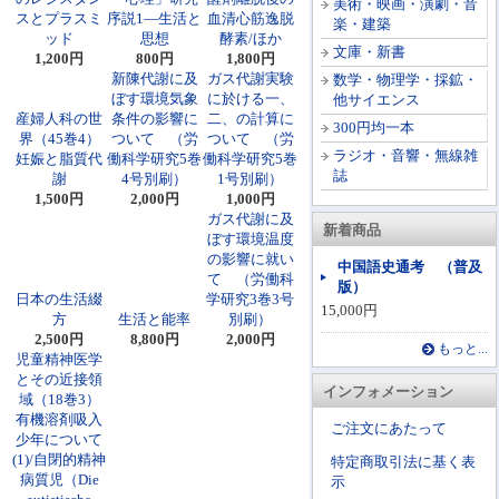
美術・映画・演劇・音
スとプラスミ
序説1―生活と
血清心筋逸脱
楽・建築
ッド
思想
酵素/ほか
文庫・新書
1,200円
800円
1,800円
新陳代謝に及
ガス代謝実験
数学・物理学・採鉱・
ぼす環境気象
に於ける一、
他サイエンス
産婦人科の世
条件の影響に
二、の計算に
300円均一本
界（45巻4）
ついて （労
ついて （労
ラジオ・音響・無線雑
妊娠と脂質代
働科学研究5巻
働科学研究5巻
誌
謝
4号別刷）
1号別刷）
1,500円
2,000円
1,000円
ガス代謝に及
新着商品
ぼす環境温度
の影響に就い
中国語史通考 （普及
て （労働科
版）
日本の生活綴
学研究3巻3号
15,000円
方
生活と能率
別刷）
2,500円
8,800円
2,000円
もっと...
児童精神医学
とその近接領
インフォメーション
域（18巻3）
有機溶剤吸入
ご注文にあたって
少年について
(1)/自閉的精神
特定商取引法に基く表
病質児（Die
示