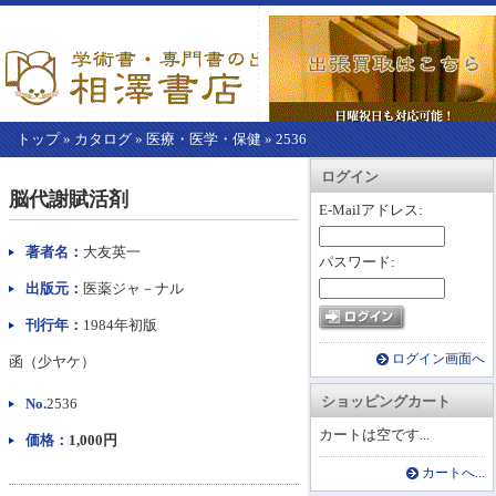
トップ
»
カタログ
»
医療・医学・保健
»
2536
【こ
アカウント情報
カートを見る
レジに進む
ログイン
こ
脳代謝賦活剤
か
E-Mailアドレス:
ら
本
著者名：
大友英一
パスワード:
文】
出版元：
医薬ジャ－ナル
刊行年：
1984年初版
ログイン画面へ
函（少ヤケ）
ショッピングカート
No.
2536
カートは空です...
価格：
1,000円
カートへ...