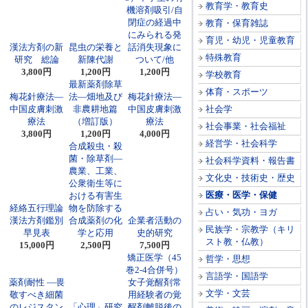
教育学・教育史
機溶剤吸引/自
閉症の経過中
教育・保育雑誌
にみられる発
育児・幼児・児童教育
漢法方剤の新
昆虫の栄養と
話消失現象に
特殊教育
研究 総論
新陳代謝
ついて/他
3,800円
1,200円
1,200円
学校教育
最新薬剤除草
体育・スポーツ
梅花針療法―
法―畑地及び
梅花針療法―
中国皮膚刺激
非農耕地篇
中国皮膚刺激
社会学
療法
（増訂版）
療法
社会事業・社会福祉
3,800円
1,200円
4,000円
経営学・社会科学
合成殺虫・殺
菌・除草剤―
社会科学資料・報告書
農業、工業、
文化史・技術史・歴史
公衆衛生等に
医療・医学・保健
おける有害生
経絡五行理論
物を防除する
占い・気功・ヨガ
漢法方剤鑑別
合成薬剤の化
企業者活動の
民族学・宗教学（キリ
早見表
学と応用
史的研究
スト教・仏教）
15,000円
2,500円
7,500円
矯正医学（45
哲学・思想
巻2-4合併号）
言語学・国語学
薬剤耐性 ―畏
女子覚醒剤常
文学・文芸
敬すべき細菌
用経験者の覚
のレジスタン
「心理」研究
醒剤離脱後の