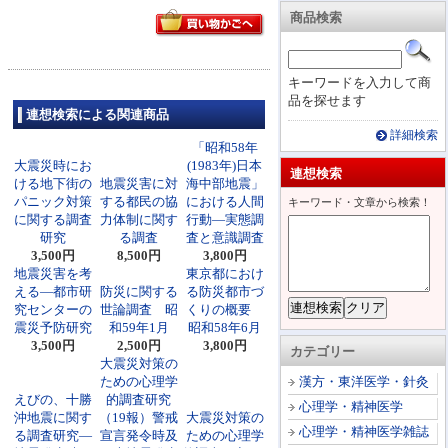
商品検索
キーワードを入力して商
品を探せます
連想検索による関連商品
詳細検索
「昭和58年
大震災時にお
(1983年)日本
連想検索
ける地下街の
地震災害に対
海中部地震」
パニック対策
する都民の協
における人間
キーワード・文章から検索！
に関する調査
力体制に関す
行動―実態調
研究
る調査
査と意識調査
3,500円
8,500円
3,800円
地震災害を考
東京都におけ
える―都市研
防災に関する
る防災都市づ
究センターの
世論調査 昭
くりの概要
震災予防研究
和59年1月
昭和58年6月
3,500円
2,500円
3,800円
カテゴリー
大震災対策の
ための心理学
漢方・東洋医学・針灸
えびの、十勝
的調査研究
心理学・精神医学
沖地震に関す
（19報）警戒
大震災対策の
心理学・精神医学雑誌
る調査研究―
宣言発令時及
ための心理学