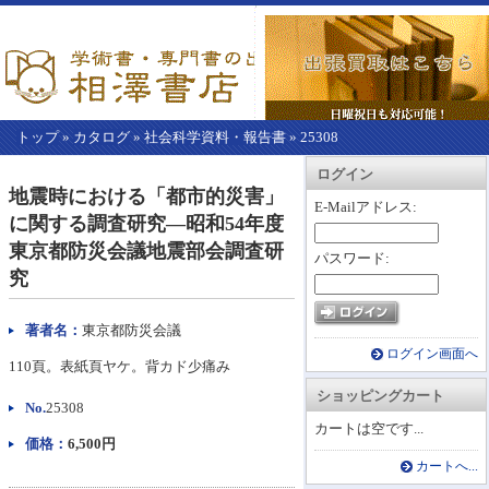
トップ
»
カタログ
»
社会科学資料・報告書
»
25308
【こ
アカウント情報
カートを見る
レジに進む
ログイン
こ
地震時における「都市的災害」
か
E-Mailアドレス:
に関する調査研究―昭和54年度
ら
本
東京都防災会議地震部会調査研
パスワード:
文】
究
著者名：
東京都防災会議
ログイン画面へ
110頁。表紙頁ヤケ。背カド少痛み
ショッピングカート
No.
25308
カートは空です...
価格：
6,500円
カートへ...