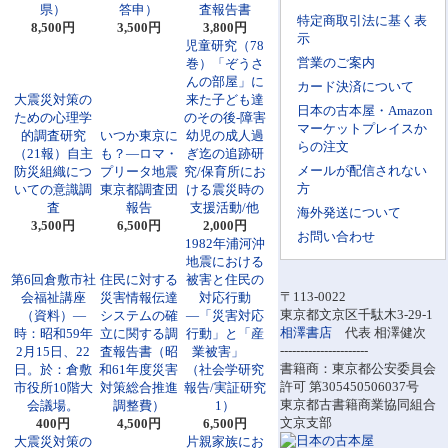
県）
答申）
査報告書
特定商取引法に基く表
8,500円
3,500円
3,800円
示
児童研究（78
営業のご案内
巻）「ぞうさ
んの部屋」に
カード決済について
大震災対策の
来た子ども達
日本の古本屋・Amazon
ための心理学
のその後-障害
マーケットプレイスか
的調査研究
いつか東京に
幼児の成人過
らの注文
（21報）自主
も？―ロマ・
ぎ迄の追跡研
メールが配信されない
防災組織につ
プリータ地震
究/保育所にお
方
いての意識調
東京都調査団
ける震災時の
査
報告
支援活動/他
海外発送について
3,500円
6,500円
2,000円
お問い合わせ
1982年浦河沖
地震における
第6回倉敷市社
住民に対する
被害と住民の
〒113-0022
会福祉講座
災害情報伝達
対応行動
東京都文京区千駄木3-29-1
（資料）―
システムの確
―「災害対応
相澤書店
代表 相澤健次
時：昭和59年
立に関する調
行動」と「産
----------------------
2月15日、22
査報告書（昭
業被害」
書籍商：東京都公安委員会
日。於：倉敷
和61年度災害
（社会学研究
許可 第305450506037号
市役所10階大
対策総合推進
報告/実証研究
東京都古書籍商業協同組合
会議場。
調整費）
1）
文京支部
400円
4,500円
6,500円
大震災対策の
片親家族にお