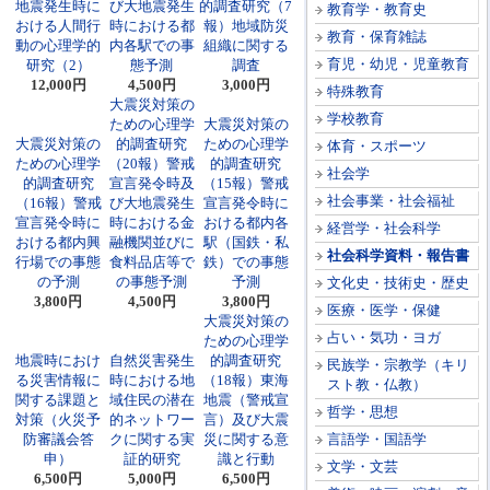
地震発生時に
び大地震発生
的調査研究（7
教育学・教育史
おける人間行
時における都
報）地域防災
教育・保育雑誌
動の心理学的
内各駅での事
組織に関する
育児・幼児・児童教育
研究（2）
態予測
調査
12,000円
4,500円
3,000円
特殊教育
大震災対策の
学校教育
ための心理学
大震災対策の
大震災対策の
的調査研究
ための心理学
体育・スポーツ
ための心理学
（20報）警戒
的調査研究
社会学
的調査研究
宣言発令時及
（15報）警戒
社会事業・社会福祉
（16報）警戒
び大地震発生
宣言発令時に
宣言発令時に
時における金
おける都内各
経営学・社会科学
おける都内興
融機関並びに
駅（国鉄・私
社会科学資料・報告書
行場での事態
食料品店等で
鉄）での事態
の予測
の事態予測
予測
文化史・技術史・歴史
3,800円
4,500円
3,800円
医療・医学・保健
大震災対策の
占い・気功・ヨガ
ための心理学
地震時におけ
自然災害発生
的調査研究
民族学・宗教学（キリ
る災害情報に
時における地
（18報）東海
スト教・仏教）
関する課題と
域住民の潜在
地震（警戒宣
哲学・思想
対策（火災予
的ネットワー
言）及び大震
防審議会答
クに関する実
災に関する意
言語学・国語学
申）
証的研究
識と行動
文学・文芸
6,500円
5,000円
6,500円