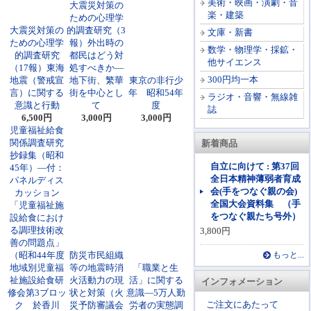
美術・映画・演劇・音
大震災対策の
楽・建築
ための心理学
大震災対策の
的調査研究（3
文庫・新書
ための心理学
報）外出時の
数学・物理学・採鉱・
的調査研究
都民はどう対
他サイエンス
（17報）東海
処すべきか―
300円均一本
地震（警戒宣
地下街、繁華
東京の非行少
言）に関する
街を中心とし
年 昭和54年
ラジオ・音響・無線雑
意識と行動
て
度
誌
6,500円
3,000円
3,000円
児童福祉給食
関係調査研究
新着商品
抄録集（昭和
自立に向けて : 第37回
45年）―付：
全日本精神薄弱者育成
パネルディス
会(手をつなぐ親の会)
カッション
全国大会資料集 （手
「児童福祉施
をつなぐ親たち号外）
設給食におけ
る調理技術改
3,800円
善の問題点」
（昭和44年度
防災市民組織
もっと...
地域別児童福
等の地震時消
「職業と生
祉施設給食研
火活動力の現
活」に関する
インフォメーション
修会第3ブロッ
状と対策（火
意識―5万人勤
ご注文にあたって
ク 於香川
災予防審議会
労者の実態調