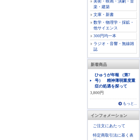
美術・映画・演劇・音
楽・建築
文庫・新書
数学・物理学・採鉱・
他サイエンス
300円均一本
ラジオ・音響・無線雑
誌
新着商品
ひゅうが年報 （第7
号） 精神薄弱重度重
症の処遇を探って
3,800円
もっと...
インフォメーション
ご注文にあたって
特定商取引法に基く表