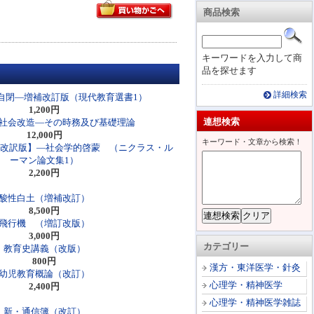
商品検索
キーワードを入力して商
品を探せます
詳細検索
自閉―増補改訂版（現代教育選書1）
1,200円
連想検索
社会改造―その時務及び基礎理論
12,000円
キーワード・文章から検索！
【改訳版】―社会学的啓蒙 （ニクラス・ル
ーマン論文集1）
2,200円
酸性白土（増補改訂）
8,500円
飛行機 （増訂改版）
3,000円
カテゴリー
教育史講義（改版）
800円
漢方・東洋医学・針灸
幼児教育概論（改訂）
心理学・精神医学
2,400円
心理学・精神医学雑誌
新・通信簿（改訂）