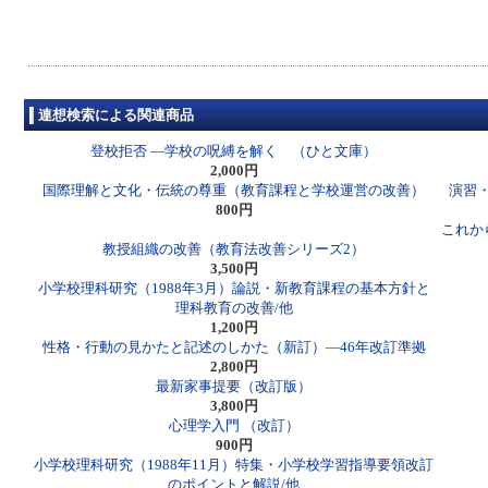
連想検索による関連商品
登校拒否 ―学校の呪縛を解く （ひと文庫）
2,000円
国際理解と文化・伝統の尊重（教育課程と学校運営の改善）
演習・
800円
これか
教授組織の改善（教育法改善シリーズ2）
3,500円
小学校理科研究（1988年3月）論説・新教育課程の基本方針と
理科教育の改善/他
1,200円
性格・行動の見かたと記述のしかた（新訂）―46年改訂準拠
2,800円
最新家事提要（改訂版）
3,800円
心理学入門 （改訂）
900円
小学校理科研究（1988年11月）特集・小学校学習指導要領改訂
のポイントと解説/他