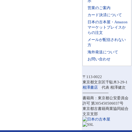
示
営業のご案内
カード決済について
日本の古本屋・Amazon
マーケットプレイスか
らの注文
メールが配信されない
方
海外発送について
お問い合わせ
〒113-0022
東京都文京区千駄木3-29-1
相澤書店
代表 相澤健次
----------------------
書籍商：東京都公安委員会
許可 第305450506037号
東京都古書籍商業協同組合
文京支部