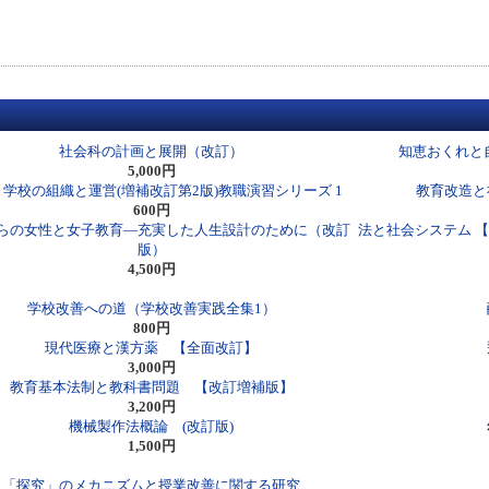
社会科の計画と展開（改訂）
知恵おくれと
5,000円
学校の組織と運営(増補改訂第2版)教職演習シリーズ 1
教育改造と
600円
らの女性と女子教育―充実した人生設計のために（改訂
法と社会システム 
版）
4,500円
学校改善への道（学校改善実践全集1）
800円
現代医療と漢方薬 【全面改訂】
3,000円
教育基本法制と教科書問題 【改訂増補版】
3,200円
機械製作法概論 (改訂版)
1,500円
「探究」のメカニズムと授業改善に関する研究