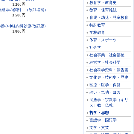
教育学・教育史
1,200円
神経系の解剖 （改訂増補）
教育・保育雑誌
3,500円
育児・幼児・児童教育
特殊教育
者の神経内科診療(改訂版)
1,800円
学校教育
体育・スポーツ
社会学
社会事業・社会福祉
経営学・社会科学
社会科学資料・報告書
文化史・技術史・歴史
医療・医学・保健
占い・気功・ヨガ
民族学・宗教学（キリ
スト教・仏教）
哲学・思想
言語学・国語学
文学・文芸