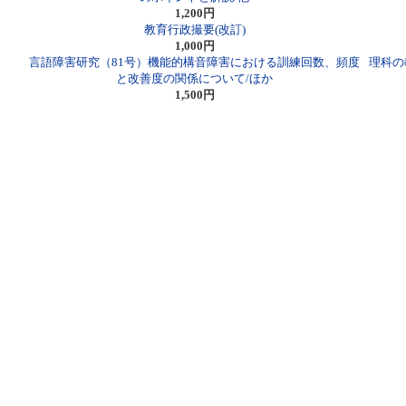
1,200円
教育行政撮要(改訂)
1,000円
言語障害研究（81号）機能的構音障害における訓練回数、頻度
理科の
と改善度の関係について/ほか
1,500円