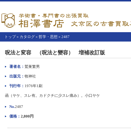
トップ
»
カタログ
»
哲学・思想
»
2487
【こ
こ
呪法と変容 （呪法と變容） 増補改訂版
か
ら
本
著者名：
鷲巣繁男
文】
出版元：
牧神社
刊行年：
1976年1刷
函（ヤケ、スレ有。カドクチに少スレ痛み）。小口ヤケ
No.
2487
価格：
2,800円